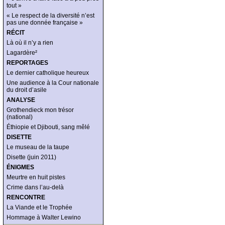
tout »
« Le respect de la diversité n’est
pas une donnée française »
RÉCIT
Là où il n’y a rien
Lagardère²
REPORTAGES
Le dernier catholique heureux
Une audience à la Cour nationale
du droit d’asile
ANALYSE
Grothendieck mon trésor
(national)
Éthiopie et Djibouti, sang mêlé
DISETTE
Le museau de la taupe
Disette (juin 2011)
ÉNIGMES
Meurtre en huit pistes
Crime dans l’au-delà
RENCONTRE
La Viande et le Trophée
Hommage à Walter Lewino