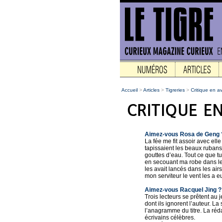
Accueil
>
Articles
>
Tigreries
>
Critique en a
Aimez-vous Rosa de Geng 
La fée me fit assoir avec ell
tapissaient les beaux ruban
gouttes d’eau. Tout ce que tu 
en secouant ma robe dans les
les avait lancés dans les airs
mon serviteur le vent les a e
Aimez-vous Racquel Jing ?
Trois lecteurs se prêtent au j
dont ils ignorent l’auteur. 
l’anagramme du titre. La réd
écrivains célèbres.