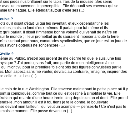
t ses pieds nus brillaient sur le tapis frais de la mousse. Ses seins
ère avec un mouvement imperceptible. Elle dénouait ses cheveux qui se
e une flaque. Elle étendait autour d'elle ses (...)
ouive ?
ts qu'il disait c'était lui qui les inventait, et eux cependant ne les
eilles, mais au fond d'eux-mêmes. Il parlait pour lui-même et ils
ux qu'il parlait. Il disait l'immense bonne volonté qui venait de naître en
sur le monde ; il leur promettait qu ils sauraient imposer a toute la terre
c'est surtout pour nous, camarades syndicalistes, que ce jour est un jour de
nous avons obtenus ne sont encore (...)
ésille ?
e au Public, n'est-il pas urgent de me décrire tel que je suis, une fois
hysique ? J'ai perdu, sans fruit, une partie de mon intelligence à me
qui m'ont vu pour la première fois ont pris des figures convulsées par le
tes. Mon aspect, sans me vanter, devrait, au contraire, j'imagine, inspirer des
lle-ci : « Il est (...)
 le coin de la rue Washington. Elle traverse maintenant la petite place où il y
nt si compliqués, comme tout ce qui est destiné à simplifier la vie. Elle
écision qui retarde d’une heure trente-cinq depuis un an et demi. Elle prend
s-le, mon amour, il est à toi, tiens je te le donne, le boulevard
se devant mon tailleur... qui veut un acompte — penses-tu ! Ce n’est pas le
amais le moment. Elle passe devant un (...)