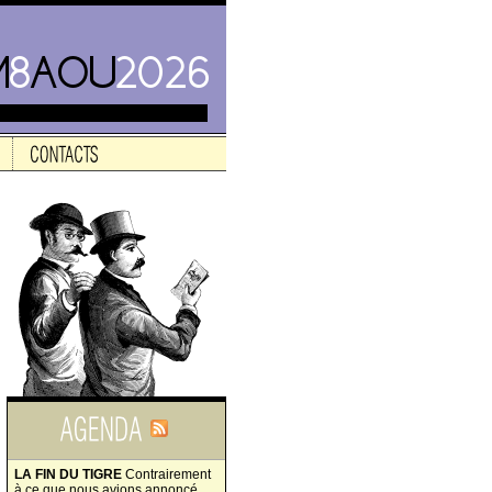
LA FIN DU TIGRE
Contrairement
à ce que nous avions annoncé