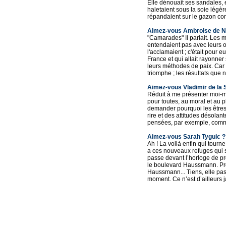
Elle dénouait ses sandales, e
haletaient sous la soie lég
répandaient sur le gazon comm
Aimez-vous Ambroise de N
"Camarades" Il parlait. Les mo
entendaient pas avec leurs or
l'acclamaient ; c'était pour e
France et qui allait rayonner 
leurs méthodes de paix. Car 
triomphe ; les résultats que 
Aimez-vous Vladimir de la S
Réduit à me présenter moi-mêm
pour toutes, au moral et au p
demander pourquoi les êtres 
rire et des attitudes désolan
pensées, par exemple, comme ce
Aimez-vous Sarah Tyguic ?
Ah ! La voilà enfin qui tourne
a ces nouveaux refuges qui so
passe devant l’horloge de pr
le boulevard Haussmann. Prend
Haussmann... Tiens, elle pas
moment. Ce n’est d’ailleurs j