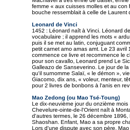
Machiavel a très envie de baiser, envie
femme « aux cuisses molles et au con h
bouche ressemblait à celle de Laurent d
Leonard de Vinci
1452 : Léonard naît à Vinci. Léonard de 
vocabulaire ; il apprend les mots « ardu
puis il se met au latin, conjuguant co
petit carnet amo amas amt. Le 23 avril
commence ce livre et recommence le 
pour son cavallo, Leonard prend Le Sici
Galleazo de Sanseverino. Le jour de la 
qu'il surnomme Salaï, « le démon », vient
Giacomo, dix ans, « voleur, menteur, têt
pour 2 livres de bonbons à l'anis en rev
Mao Zedong (ou Mao Tsé-Toung)
Le dix-neuvième jour du onzième mois 
Chevelure-ointe-de-l'Orient naît à Mon
d'autres termes, le 26 décembre 1896, 
Shaoshan. Enfant, Mao a sa propre cham
Lors d'une dispute avec son père, Mao