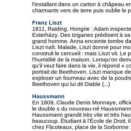
l'installant dans un carton à châpeau 
charmants vers de terre puis oublie le p
Franz Liszt
1811, Raiding, Hongrie : Adam inspect
Esterházy. Des tziganes prédisent à s
grand homme. Anna enceinte tombe dan
Liszt naît. Malade, Liszt donné pour mor
construit le cercueil : mais Liszt vit. L
l'humidité de la maison. Lorsqu'on dema
qu'il veut faire dans la vie, il répond «
portrait de Beethoven. Liszt manque de 
exploser un fourneau avec de la poudre
Beethoven qui lui dit Diable (...)
Haussmann
En 1809, Claude Denis Monnaye, officier
le double s du nouveau-né Haussmann e
Haussmann grandit très vite et très haut
beaucoup. Étudiant à l'École de Droit, i
chez Flicoteaux, place de la Sorbonne :