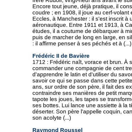
frère Rudolf, vingt-neuf ans avant le sui
Encore tout jeune, déjà pratique, il con
coudre ; en 1908, il joue au cerf-vola
Eccles, à Manchester : il s'est inscrit à
aéronautique. Entre 1911 et 1913, à Ca
études, il a coutume de débarquer à mi
puis de marcher de long en large, en s
: il affirme penser à ses péchés et à (...)
Frédéric II de Bavière
1712 : Frédéric naît, vorace et brun. À s
commander une compagnie de cent trent
d'apprendre le latin et d'utiliser du sav
savoir ce qui se passe dans cette petit
ans, sur ordre de son père, il fait des 
contraindre ses manières de petit marqu
tapote les joues, les tapes se transforme
ses bottes. Lui lance une assiette à la t
déserter. Son père l'appelle coquin, canai
son acolyte (...)
Raymond Roussel