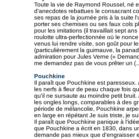
Toute la vie de Raymond Roussel, né e
d'anecdotes rebattues le consacrant c
ses repas de la journée pris à la suite l'
porter ses chemises ou ses faux cols pl
pour les imitations (il travaillait sept an
roulotte ultra-perfectionnée où le nonc
venus lui rendre visite, son goût pour le
(particulièrement la guimauve, la panad
admiration pour Jules Verne (« Deman
me demandez pas de vous prêter un (..
Pouchkine
Il paraît que Pouchkine est paresseux. 
les nerfs à fleur de peau chaque fois qu'i
qu'il ne sursaute au moindre petit bruit.
les ongles longs, comparables à des griff
période de mélancolie, Pouchkine arp
en large en répétant Je suis triste, je sui
Il paraît que Pouchkine panique à l'idée d'
que Pouchkine a écrit en 1830, dans une
demande pas mieux que d'engraisser et d