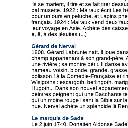
ils se marient, il tire et se fait tirer de
bal musette. 1922 : Malraux écrit Les hé
pour un ours en peluche, et Lapins pn
français. 1924 : Malraux vend deux fau
leur voyage en Asie. Achète des caisse
è, ê, à des jésuites (...)
Gérard de Nerval
1808. Gérard Labrunie naît. Il joue dans
champ appartenant à son grand-père. A 
une rivière ; sa montre périt. Il danse av
hameau voisin, blonde, grande, grasse, b
polisson ! à la Comédie-Française et r
Wisigoths : escargoth, berlingoth, marig
Hugoth... Dans son nouvel appartement
peintres peignent qui une Bacchante ten
qui un moine rouge lisant la Bible sur
nue. Nerval achète un splendide lit Rena
Le marquis de Sade
Le 2 juin 1740, Donatien Aldonse Sade 