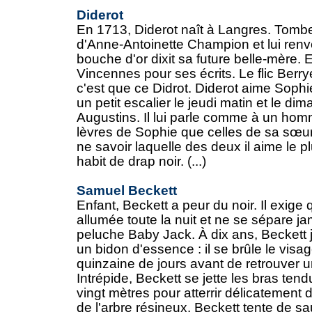
Diderot
En 1713, Diderot naît à Langres. Tomb
d'Anne-Antoinette Champion et lui renv
bouche d'or dixit sa future belle-mère.
Vincennes pour ses écrits. Le flic Berrye
c'est que ce Didrot. Diderot aime Sophie 
un petit escalier le jeudi matin et le di
Augustins. Il lui parle comme à un homm
lèvres de Sophie que celles de sa sœur 
ne savoir laquelle des deux il aime le pl
habit de drap noir. (...)
Samuel Beckett
Enfant, Beckett a peur du noir. Il exige 
allumée toute la nuit et ne se sépare j
peluche Baby Jack. À dix ans, Beckett 
un bidon d'essence : il se brûle le visa
quinzaine de jours avant de retrouver 
Intrépide, Beckett se jette les bras ten
vingt mètres pour atterrir délicatemen
de l'arbre résineux. Beckett tente de s