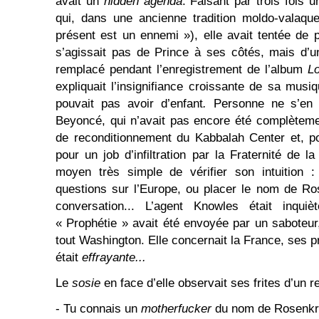
avait un
hidden agenda
. Faisant par trois fois u
qui, dans une ancienne tradition moldo-valaque
présent est un ennemi »), elle avait tentée de pr
s’agissait pas de Prince à ses côtés, mais d’
remplacé pendant l’enregistrement de l’album
L
expliquait l’insignifiance croissante de sa musi
pouvait pas avoir d’enfant
.
Personne ne s’en 
Beyoncé, qui n’avait pas encore été complèteme
de reconditionnement du Kabbalah Center et, po
pour un job d’infiltration par la Fraternité de l
moyen très simple de vérifier son intuition :
questions sur l’Europe, ou placer le nom de Ro
conversation... L’agent Knowles était inqui
« Prophétie » avait été envoyée par un saboteur,
tout Washington. Elle concernait la France, ses pr
était
effrayante...
Le
sosie
en face d’elle observait ses frites d’un r
- Tu connais un
motherfucker
du nom de Rosenkr