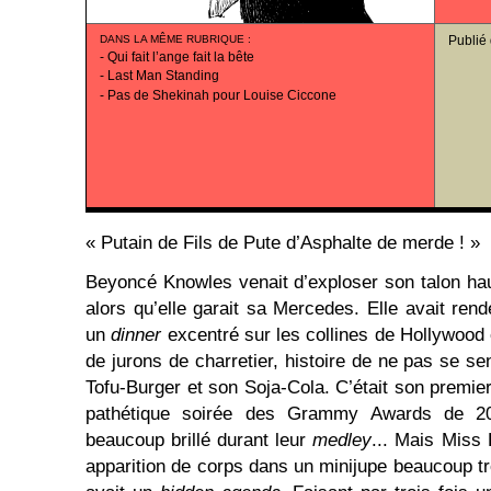
DANS LA MÊME RUBRIQUE
:
Publié
-
Qui fait l’ange fait la bête
-
Last Man Standing
-
Pas de Shekinah pour Louise Ciccone
« Putain de Fils de Pute d’Asphalte de merde ! »
Beyoncé Knowles venait d’exploser son talon haut
alors qu’elle garait sa Mercedes. Elle avait re
un
dinner
excentré sur les collines de Hollywood
de jurons de charretier, histoire de ne pas se se
Tofu-Burger et son Soja-Cola. C’était son premie
pathétique soirée des Grammy Awards de 20
beaucoup brillé durant leur
medley
... Mais Miss 
apparition de corps dans un minijupe beaucoup tr