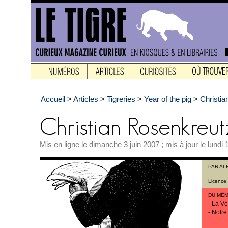
Accueil
>
Articles
>
Tigreries
>
Year of the pig
>
Christia
Mis en ligne le dimanche 3 juin 2007 ; mis à jour le lund
PAR
AL
Licence
DU MÊM
-
La Vér
-
Notre