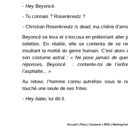
-
Hey
Beyoncé.
- Tu connais ? Rosenkreutz ?
- Christian Rosenkreutz
is dead
, ma chérie d’am
Beyoncé se leva et s’excusa en prétextant aller 
toilettes. En réalité, elle se contenta de se r
insultant la moitié du genre humain. C’est alors 
son costume astral :
« Ne pose jamais de ques
réponses, Beyoncé : contente-toi de t’enfo
l’asphalte... »
Au retour, l’homme connu autrefois sous le n
touché une seule de ses frites.
-
Hey babe
, lui dit-il.
Accueil
|
Plan
|
Contacts
|
RSS
|
Mailing-list