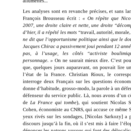
allumettes...
Les analyses sont en revanche précises, et sans lan
François Brousseau écrit :
« On répète que Nicol
2007, une droite claire et nette, une droite “déco
d’hier, il a répété les mots
“travail, autorité, morale
ne dit que l’opportunisme politique ainsi que le do
Jacques Chirac a passivement joui pendant 12 année
pas, à l’usage, les côtés “activiste boulimi
personnage. »
On ne saurait mieux dire. C’est pou
que, quelques jours auparavant, on pouvait lire un
l’état de la France. Christian Rioux, le corre
interroge deux Français sur les questions économ
donne d’habitude, grosso-modo, la parole à un défen
défenseur du service public. Là, nous avons d’un c
de
La France qui tombe
), qui soutient Nicolas S
Cohen, économiste au CNRS, qui accuse ce même S
yeux rivés sur les sondages, [Nicolas Sarkozy] a
discours jusqu’à la fin, où il s’est mis à faire l’é
dénoncer les patrons voyous qui font des délocalis