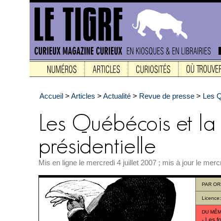
Accueil
>
Articles
>
Actualité
>
Revue de presse
>
Les Q
Mis en ligne le mercredi 4 juillet 2007 ; mis à jour le mer
PAR
OR
Licence
DU MÊM
-
Les fo