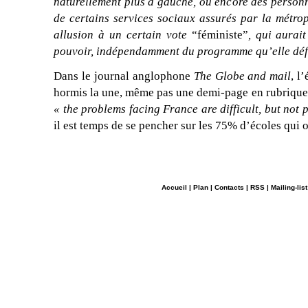
naturellement plus à gauche, ou encore des perso
de certains services sociaux assurés par la métrop
allusion à un certain vote
“féministe”
, qui aurai
pouvoir, indépendamment du programme qu’elle déf
Dans le journal anglophone
The Globe and mail
, l
hormis la une, même pas une demi-page en rubrique 
« the problems facing France are difficult, but not
il est temps de se pencher sur les 75% d’écoles qui o
Accueil
|
Plan
|
Contacts
|
RSS
|
Mailing-list