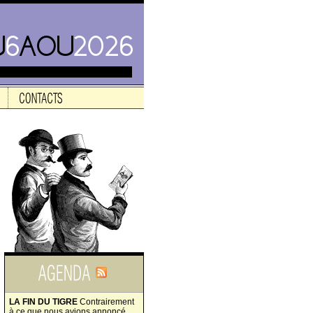
LA FIN DU TIGRE
Contrairement
à ce que nous avions annoncé