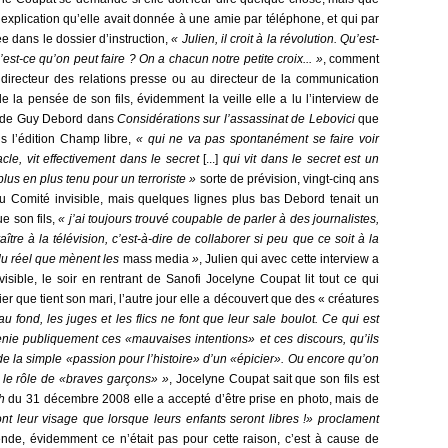
te explication qu’elle avait donnée à une amie par téléphone, et qui par
e dans le dossier d’instruction,
« Julien, il croit à la révolution. Qu’est-
est-ce qu’on peut faire ? On a chacun notre petite croix... »
, comment
 directeur des relations presse ou au directeur de la communication
e la pensée de son fils, évidemment la veille elle a lu l’interview de
es de Guy Debord dans
Considérations sur l’assassinat de Lebovici
que
ans l’édition Champ libre,
« qui ne va pas spontanément se faire voir
acle, vit effectivement dans le secret
[...]
qui vit dans le secret est un
plus en plus tenu pour un terroriste »
sorte de prévision, vingt-cinq ans
au Comité invisible, mais quelques lignes plus bas Debord tenait un
e son fils,
« j’ai toujours trouvé coupable de parler à des journalistes,
ître à la télévision, c’est-à-dire de collaborer si peu que ce soit à la
 du réel que mènent les
mass media
»
, Julien qui avec cette interview a
isible, le soir en rentrant de Sanofi Jocelyne Coupat lit tout ce qui
er que tient son mari, l’autre jour elle a découvert que des « créatures
au fond, les juges et les flics ne font que leur sale boulot. Ce qui est
renie publiquement ces «mauvaises intentions» et ces discours, qu’ils
e la simple «passion pour l’histoire» d’un «épicier». Ou encore qu’on
 le rôle de «braves garçons» »
, Jocelyne Coupat sait que son fils est
ch
du 31 décembre 2008 elle a accepté d’être prise en photo, mais de
 leur visage que lorsque leurs enfants seront libres !» proclament
ende, évidemment ce n’était pas pour cette raison, c’est à cause de