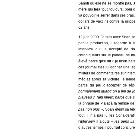
Sanofi qu’elle ne se montre pas, 
mère qui fera tout, toujours, pour 
va pouvoir le serrer dans ses bra
dollars de vaccins contre la grip
62 ans.
12 juin 2009. Je suis avec Soan, l
par la production, il regarde à 
interview qu’il a accepté de d
chroniqueurs sur le plateau se mo
élevé parce qu’il dit « je m’en bat
ces journalistes lui donner une le
milliers de commentaires sur interne
médias après sa victoire, le lende
partie du jeu d’accepter de ré
normalement quand on a fini de jou
blaireau ? Tant mieux parce que s’
la phrase de Pialat à la remise d
pas non plus »
, Soan éteint sa tél
fout, il n’a pas lu les
Considérat
l’interview il ajoute
« les gens il
d’autres termes il pourrait concl