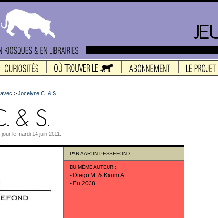
 avec
>
Jocelyne C. & S.
à jour le mardi 14 juin 2011.
PAR
AARON PESSEFOND
DU MÊME AUTEUR
:
-
Diego M. & Karim A.
-
En 2038...