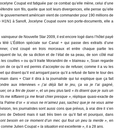
Jocelyne Coupat est fatiguée par ce combat qu’elle mène, celui d’une
défendre son fils, quelle que soit leurs divergences, elle pense qu’elle
s, le gouvernement américain vient de commander pour 190 millions de
pe H1N1 à Sanofi, Jocelyne Coupat ouvre son porte-documents, elle a
e vainqueur de Nouvelle Star 2009, il est encore logé dans l’hôtel payé
la télé L’Édition spéciale sur Canal + qui passe des extraits d’une
onner, c’est coupé en trois morceaux et entre chaque partie les
quent de lui, de sa diction et de l’état de sa peau, de son côté mal
s les couilles » ou qu’il traite Morandini de « blaireau », Soan regarde
çon de ce qu’il est permis d’accepter ou de refuser, comme il a vu les
t qui disent qu’il est arrogant parce qu’il a refusé de faire le tour des
main dans + Clair il dira à la journaliste qui lui explique que ça fait
pondre aux interviews
« j’ai déjà fait le jeu, ça va je l’ai gagné,
er, on a fini de jouer »
, et un peu plus tard
« ils disent que je suis un
ils me kiffaient ça me ferait chier presque »
, réplique quasi-exacte de
e la Palme d’or
« si vous ne m’aimez pas, sachez que je ne vous aime
évision, les journalistes sont aussi cons que prévus, à vrai dire il s’en
ions
de Debord mais il sait très bien ce qu’il fait et pourquoi, dans
s ont besoin en ce moment d’un mec qui fout un peu la merde »
, en
ure comme Julien Coupat
« la situation est excellente »
,
il a 28 ans.