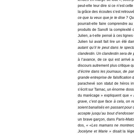
peut-elle leur dire si ce n’est cet
la grâce des écoutes s’est retrouvé
ce que tu veux que je te dise ? Qu’
pourrait-elle faire comprendre au
produits de Sanofi la complexité d
Julien, a-t-elle pensé à ces lign
Julien lui avait fait lire un été d
autant qu’il le peut dans le spect
clandestin. Un clandestin sera de 
à l’avance, de ce qui est arrivé 
discours autrement plus critique qu
d’écrire dans les journaux, de para
grande entreprise de falsification
parachevé son statut de héros inv
s’écrit sur Tarnac, un énorme dossi
du marécage » expliquent que
« 
grave, c’est que face à cela, on 
soient banalisés en passant pour d
accepte jusqu’au bout d’endosser
un brave garçon, dans
Paris-Mat
dos,
« «Les mamans ne montreront
Jocelyne et Marie »
disait la lég