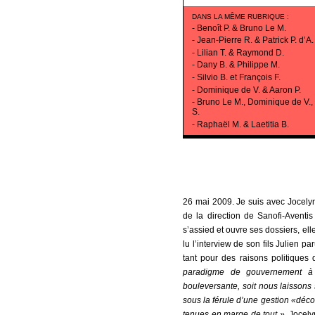
DANS LA MÊME RUBRIQUE
:
-
Benoît P. & Bruno Le M.
-
Jean-Pierre R. & Patrick P. d’A.
-
Lilian T. & Raymond D.
-
Dany B. & Philippe M.
-
Silvio B. et François F.
-
Dominique de V. & Aaron P.
-
Bruno Le M., Dominique de V.,
S.
-
Raphaël M. & Laetitia B.
26 mai 2009. Je suis avec Jocelyne
de la direction de Sanofi-Aventis
s’assied et ouvre ses dossiers, elle
lu l’interview de son fils Julien p
tant pour des raisons politiques
paradigme de gouvernement à u
bouleversante, soit nous laissons s
sous la férule d’une gestion «déc
tenues en marge de tout »,
Jocely