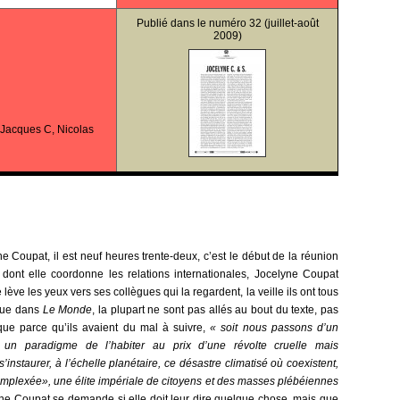
Publié dans le
numéro 32
(juillet-août
2009)
 Jacques C, Nicolas
 Coupat, il est neuf heures trente-deux, c’est le début de la réunion
 dont elle coordonne les relations internationales, Jocelyne Coupat
 lève les yeux vers ses collègues qui la regardent, la veille ils ont tous
arue dans
Le Monde
, la plupart ne sont pas allés au bout du texte, pas
 que parce qu’ils avaient du mal à suivre,
« soit nous passons d’un
n paradigme de l’habiter au prix d’une révolte cruelle mais
’instaurer, à l’échelle planétaire, ce désastre climatisé où coexistent,
omplexée», une élite impériale de citoyens et des masses plébéiennes
ne Coupat se demande si elle doit leur dire quelque chose, mais que