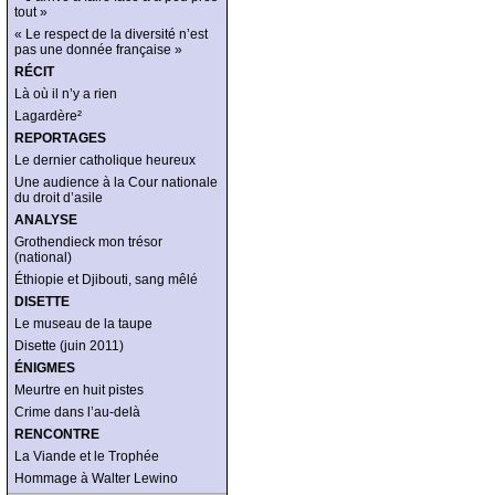
tout »
« Le respect de la diversité n’est
pas une donnée française »
RÉCIT
Là où il n’y a rien
Lagardère²
REPORTAGES
Le dernier catholique heureux
Une audience à la Cour nationale
du droit d’asile
ANALYSE
Grothendieck mon trésor
(national)
Éthiopie et Djibouti, sang mêlé
DISETTE
Le museau de la taupe
Disette (juin 2011)
ÉNIGMES
Meurtre en huit pistes
Crime dans l’au-delà
RENCONTRE
La Viande et le Trophée
Hommage à Walter Lewino