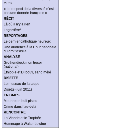
tout »
« Le respect de la diversité n’est
pas une donnée française »
RÉCIT
Là où il n’y a rien
Lagardère²
REPORTAGES
Le dernier catholique heureux
Une audience à la Cour nationale
du droit d’asile
ANALYSE
Grothendieck mon trésor
(national)
Éthiopie et Djibouti, sang mêlé
DISETTE
Le museau de la taupe
Disette (juin 2011)
ÉNIGMES
Meurtre en huit pistes
Crime dans l’au-delà
RENCONTRE
La Viande et le Trophée
Hommage à Walter Lewino