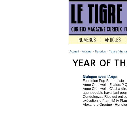
Accueil
>
Articles
>
Tigreries
>
Year of the ra
Dialogue avec l’Ange
Feuilleton Pop-Bouddhiste –
Anne Cromwell - Et alors ? Qu
Anne Cromwell - C'est-à-dire
agent double travaillant pou
Condoleezza Rice qui ont con
exécution le Plan - M (« Pla
Alexandre Orègine - Hortefeux