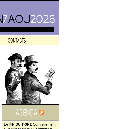
LA FIN DU TIGRE
Contrairement
à ce que nous avions annoncé