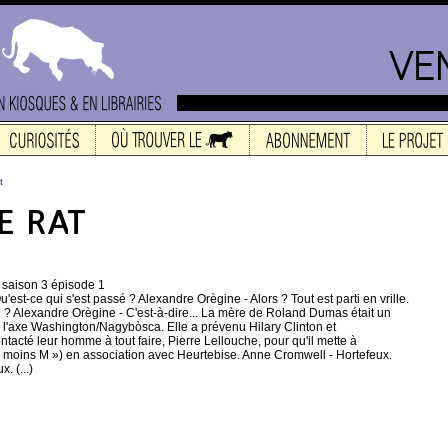
t
 saison 3 épisode 1
'est-ce qui s'est passé ? Alexandre Orègine - Alors ? Tout est parti en vrille.
 ? Alexandre Orègine - C'est-à-dire... La mère de Roland Dumas était un
r l'axe Washington/Nagybòsca. Elle a prévenu Hilary Clinton et
tacté leur homme à tout faire, Pierre Lellouche, pour qu'il mette à
n moins M ») en association avec Heurtebise. Anne Cromwell - Hortefeux.
. (...)