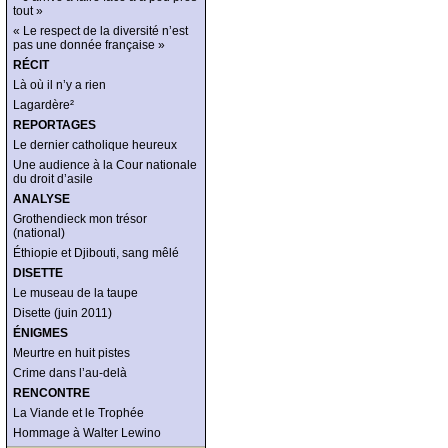
tout »
« Le respect de la diversité n’est
pas une donnée française »
RÉCIT
Là où il n’y a rien
Lagardère²
REPORTAGES
Le dernier catholique heureux
Une audience à la Cour nationale
du droit d’asile
ANALYSE
Grothendieck mon trésor
(national)
Éthiopie et Djibouti, sang mêlé
DISETTE
Le museau de la taupe
Disette (juin 2011)
ÉNIGMES
Meurtre en huit pistes
Crime dans l’au-delà
RENCONTRE
La Viande et le Trophée
Hommage à Walter Lewino