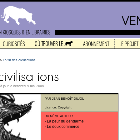
>
La fin des civilisations
 à jour le vendredi 9 mai 2008.
PAR
JEAN-BENOÎT DUJOL
Licence:
Copyright
DU MÊME AUTEUR
:
-
La peur du gendarme
-
Le doux commerce