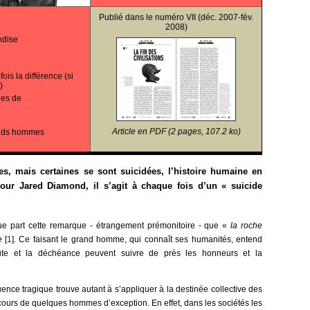
Publié dans le
numéro VII
(déc. 2007-fév.
2008)
ndise
is la différence (si
)
ues de
Article en PDF (2 pages, 107.2 ko)
ands hommes
les, mais certaines se sont suicidées, l’histoire humaine en
ur Jared Diamond, il s’agit à chaque fois d’un « suicide
ue part cette remarque - étrangement prémonitoire - que «
la roche
e
[
1
]. Ce faisant le grand homme, qui connaît ses humanités, entend
ute et la déchéance peuvent suivre de près les honneurs et la
uence tragique trouve autant à s’appliquer à la destinée collective des
cours de quelques hommes d’exception. En effet, dans les sociétés les