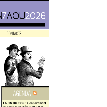
LA FIN DU TIGRE
Contrairement
à ce que nous avions annoncé