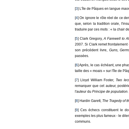
[
3
] L'île de Pâques en langue
maor
[
4
] On ignore le rôle réel de ce de
que, selon la tradition orale, l'i
traduire par ces mots : « la chair d
[
5
] Clark Gregory,
A Farewell to Al
2007. Si Clark remet frontalemen
son précédent livre,
Guns, Germs
passées.
[
6
] Après, le cas échéant, une phas
taille des « moais » sur l'île de P
[
7
] Lloyd William Foster,
Two lec
remarquer que cet auteur, posté
l'auteur du
Principe de population.
[
8
] Hardin Garett,
The Tragedy of 
[
9
] Ces échecs constituent le do
exemples les plus fameux - le dilem
communs.