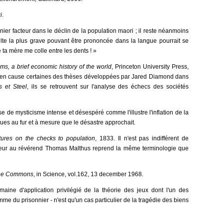
i
.
rnier facteur dans le déclin de la population maori ; il reste néanmoins
nsulte la plus grave pouvant être prononcée dans la langue pourrait se
e ta mère me colle entre les dents ! »
ms, a brief economic history of the world
, Princeton University Press,
t en cause certaines des thèses développées par Jared Diamond dans
 et Steel
, ils se retrouvent sur l'analyse des échecs des sociétés
e de mysticisme intense et désespéré comme l'illustre l'inflation de la
âques au fur et à mesure que le désastre approchait.
tures on the checks to population
, 1833. Il n'est pas indifférent de
rieur au révérend Thomas Malthus reprend la même terminologie que
the Commons
, in Science, vol.162, 13 december 1968.
maine d'application privilégié de la théorie des jeux dont l'un des
me du prisonnier - n'est qu'un cas particulier de la tragédie des biens