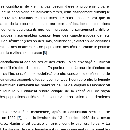
r les conditions de vie n’a pas besoin d’être à proprement parler
ir de la découverte de nouvelles terres, d’un changement climatique
nouvelles relations commerciales. Le point important est que la
ssance de la population induite par cette amélioration des conditions
dements décroissants que les intéressés ne parviennent à différer
tiques insoutenables compte tenu des caractéristiques de leur
n résultent (érosion des sols, salinisation, extinction de certaines
amines, des mouvements de population, des révoltes contre le pouvoir
 de la civilisation en cause [
6
].
’enchaînement des causes et des effets - ainsi envisagé au niveau
ne qu’il n’a rien d’inexorable. En particulier, le facteur clé d’échec ou
 - ou l’incapacité - des sociétés à prendre conscience et répondre de
ementaux auxquels elles sont confrontées. Pour reprendre la formule
ent bien s’entretenir les habitants de l’île de Pâques au moment où
 de leur île ? Comment rendre compte de la cécité qui, de façon
 des populations entières détruisant avec application leurs dernières
mble devoir être recherchée, après la contribution séminale de
d en 1833 [
7
], dans la livraison du 13 décembre 1968 de la revue
rett Hardin y fait paraître un article dont le titre fera florès, « La
]. Le théâtre de cette tragédie est un pré communal où paissent les