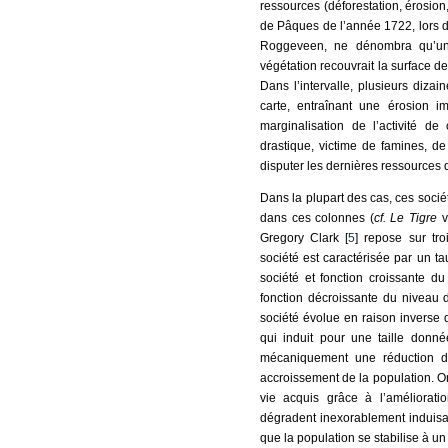
ressources (déforestation, érosion,
de Pâques de l’année 1722, lors de
Roggeveen, ne dénombra qu’une
végétation recouvrait la surface de
Dans l’intervalle, plusieurs diza
carte, entraînant une érosion 
marginalisation de l’activité d
drastique, victime de famines, d
disputer les dernières ressources 
Dans la plupart des cas, ces soci
dans ces colonnes (
cf. Le Tigre
v
Gregory Clark [
5
] repose sur tr
société est caractérisée par un t
société et fonction croissante du
fonction décroissante du niveau d
société évolue en raison inverse de
qui induit pour une taille donn
mécaniquement une réduction du
accroissement de la population. Or
vie acquis grâce à l’améliorat
dégradent inexorablement induisan
que la population se stabilise à 