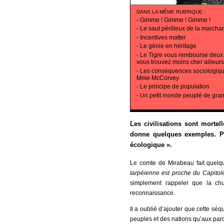
DANS LA MÊME RUBRIQUE
:
-
Gimme ! Gimme ! Gimme !
-
Le saut périlleux de la marcha
-
Incentives matter
-
Le génie en héritage
-
Le Tigre vous rembourse deux fo
vous trouvez moins cher ailleurs
-
Les conséquences sociologiq
Mme McCorvey
-
Le principe de population
-
Un petit monde peuplé de gr
Les civilisations sont mortel
donne quelques exemples. Po
écologique ».
Le comte de Mirabeau fait quelq
tarpéienne est proche du Capitol
simplement rappeler que la ch
reconnaissance.
Il a oublié d’ajouter que cette séq
peuples et des nations qu’aux par