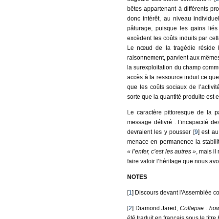
bêtes appartenant à différents pr
donc intérêt, au niveau individue
pâturage, puisque les gains liés
excèdent les coûts induits par cett
Le nœud de la tragédie réside 
raisonnement, parvient aux mêmes
la surexploitation du champ communa
accès à la ressource induit ce que
que les coûts sociaux de l’activit
sorte que la quantité produite est 
Le caractère pittoresque de la 
message délivré : l’incapacité de
devraient les y pousser [
9
] est a
menace en permanence la stabilité
« l’enfer, c’est les autres »
, mais i
faire valoir l’héritage que nous avo
NOTES
[
1
] Discours devant l'Assemblée co
[
2
] Diamond Jared,
Collapse : how
été traduit en français sous le titre