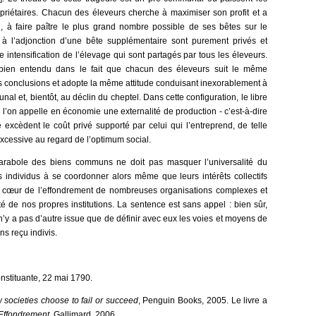
opriétaires. Chacun des éleveurs cherche à maximiser son profit et a
l, à faire paître le plus grand nombre possible de ses bêtes sur le
 à l’adjonction d’une bête supplémentaire sont purement privés et
e intensification de l’élevage qui sont partagés par tous les éleveurs.
bien entendu dans le fait que chacun des éleveurs suit le même
 conclusions et adopte la même attitude conduisant inexorablement à
l et, bientôt, au déclin du cheptel. Dans cette configuration, le libre
 l’on appelle en économie une externalité de production - c’est-à-dire
é excèdent le coût privé supporté par celui qui l’entreprend, de telle
excessive au regard de l’optimum social.
parabole des biens communs ne doit pas masquer l’universalité du
s individus à se coordonner alors même que leurs intérêts collectifs
u cœur de l’effondrement de nombreuses organisations complexes et
 de nos propres institutions. La sentence est sans appel : bien sûr,
l n’y a pas d’autre issue que de définir avec eux les voies et moyens de
ns reçu indivis.
nstituante, 22 mai 1790.
 societies choose to fail or succeed
, Penguin Books, 2005. Le livre a
Effondrement
, Gallimard, 2006.