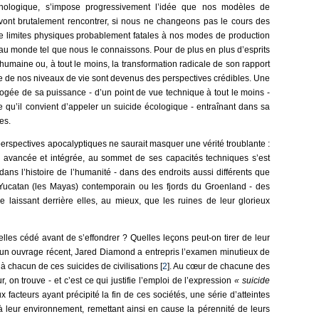
nologique, s’impose progressivement l’idée que nos modèles de
ont brutalement rencontrer, si nous ne changeons pas le cours des
 limites physiques probablement fatales à nos modes de production
 au monde tel que nous le connaissons. Pour de plus en plus d’esprits
 humaine ou, à tout le moins, la transformation radicale de son rapport
que de nos niveaux de vie sont devenus des perspectives crédibles. Une
pogée de sa puissance - d’un point de vue technique à tout le moins -
e qu’il convient d’appeler un suicide écologique - entraînant dans sa
es.
perspectives apocalyptiques ne saurait masquer une vérité troublante :
é avancée et intégrée, au sommet de ses capacités techniques s’est
dans l’histoire de l’humanité - dans des endroits aussi différents que
 Yucatan (les Mayas) contemporain ou les fjords du Groenland - des
 laissant derrière elles, au mieux, que les ruines de leur glorieux
elles cédé avant de s’effondrer ? Quelles leçons peut-on tirer de leur
s un ouvrage récent, Jared Diamond a entrepris l’examen minutieux de
 chacun de ces suicides de civilisations [
2
]. Au cœur de chacune des
, on trouve - et c’est ce qui justifie l’emploi de l’expression
« suicide
x facteurs ayant précipité la fin de ces sociétés, une série d’atteintes
 leur environnement, remettant ainsi en cause la pérennité de leurs