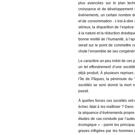
plus avancées sur le plan tech
croissance et de développement v
événements, un certain nombre de
et de consommation - c’est-à-dire
sérieux, la disparition de l’espèce
à la nature et la réduction drasti
bonne moitié de l’humanité, à l’a
serait sur le point de commettre c
chute l’ensemble de ses congénèr
Le caractère un peu irréel de ces 
un tel effondrement d’une sociét
déjà
produit. À plusieurs reprises 
l’île de Pâques, la péninsule du
sociétés se sont donné la mort ne
passé.
À quelles forces ces sociétés ont-
échec fatal à les maîtriser ? Dan
la séquence d’événements propre à
études de cas conduite par l’auteur
écologique »
- parmi les principau
graves infligées par les hommes à