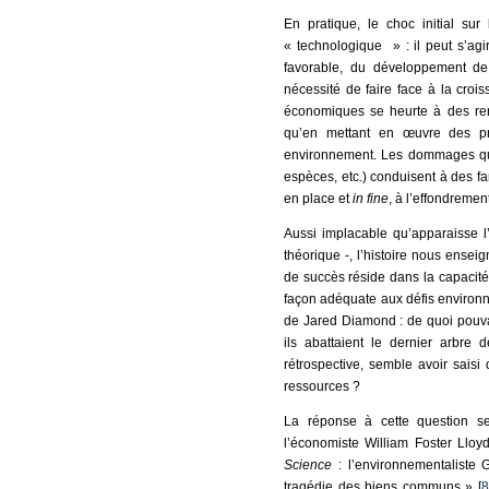
En pratique, le choc initial su
« technologique » : il peut s’ag
favorable, du développement de 
nécessité de faire face à la croi
économiques se heurte à des ren
qu’en mettant en œuvre des pra
environnement. Les dommages qui e
espèces, etc.) conduisent à des f
en place et
in fine
, à l’effondrement
Aussi implacable qu’apparaisse l
théorique -, l’histoire nous enseig
de succès réside dans la capacité
façon adéquate aux défis environn
de Jared Diamond : de quoi pouvai
ils abattaient le dernier arbre
rétrospective, semble avoir saisi
ressources ?
La réponse à cette question se
l’économiste William Foster Lloy
Science
: l’environnementaliste Ga
tragédie des biens communs » [
8