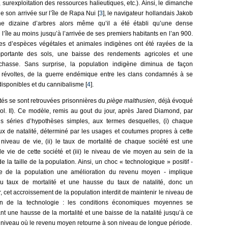
 surexploitation des ressources halieutiques, etc.). Ainsi, le dimanche
 son arrivée sur l’île de Rapa Nui [
3
], le navigateur hollandais Jakob
 dizaine d’arbres alors même qu’il a été établi qu’une dense
 l’île au moins jusqu’à l’arrivée de ses premiers habitants en l’an 900.
ines d’espèces végétales et animales indigènes ont été rayées de la
importante des sols, une baisse des rendements agricoles et une
e chasse. Sans surprise, la population indigène diminua de façon
e révoltes, de la guerre endémique entre les clans condamnés à se
disponibles et du cannibalisme [
4
].
étés se sont retrouvées prisonnières du
piège malthusien
, déjà évoqué
ol. II). Ce modèle, remis au gout du jour, après Jared Diamond, par
ois séries d’hypothèses simples, aux termes desquelles, (i) chaque
aux de natalité, déterminé par les usages et coutumes propres à cette
 niveau de vie, (ii) le taux de mortalité de chaque société est une
e vie de cette société et (iii) le niveau de vie moyen au sein de la
 la taille de la population. Ainsi, un choc « technologique » positif -
ée de la population une amélioration du revenu moyen - implique
 taux de mortalité et une hausse du taux de natalité, donc un
, cet accroissement de la population interdit de maintenir le niveau de
ion de la technologie : les conditions économiques moyennes se
t une hausse de la mortalité et une baisse de la natalité jusqu’à ce
un niveau où le revenu moyen retourne à son niveau de longue période.