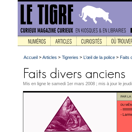
Accueil
>
Articles
>
Tigreries
>
L’œil de la police
>
Faits 
Mis en ligne le samedi 1er mars 2008 ; mis à jour le jeud
PAR
LA
DU MÊM
-
!!!!!!!!!!
-
Larm