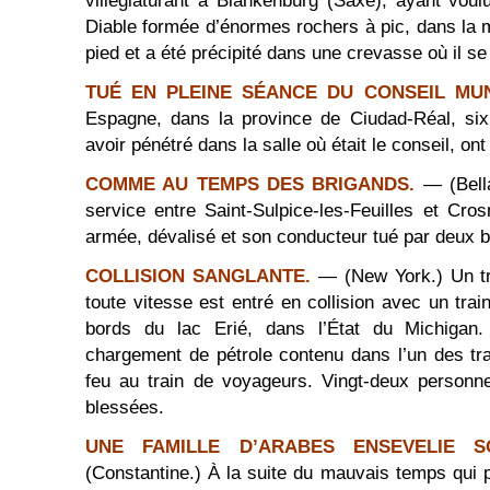
villégiaturant à Blankenburg (Saxe), ayant voul
Diable formée d’énormes rochers à pic, dans la
pied et a été précipité dans une crevasse où il se 
TUÉ EN PLEINE SÉANCE DU CONSEIL MUN
Espagne, dans la province de Ciudad-Réal, s
avoir pénétré dans la salle où était le conseil, on
COMME AU TEMPS DES BRIGANDS.
— (Bella
service entre Saint-Sulpice-les-Feuilles et Cr
armée, dévalisé et son conducteur tué par deux b
COLLISION SANGLANTE.
— (New York.) Un tr
toute vitesse est entré en collision avec un tra
bords du lac Erié, dans l’État du Michigan.
chargement de pétrole contenu dans l’un des trai
feu au train de voyageurs. Vingt-deux personne
blessées.
UNE FAMILLE D’ARABES ENSEVELIE 
(Constantine.) À la suite du mauvais temps qui 