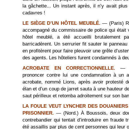
la gâchette... Un instant après, il n’y avait pl
cadavres !
LE SIÈGE D’UN HÔTEL MEUBLÉ.
— (Paris) Ru
accompagné du commissaire de police qui était 
hôtel meublé, a été accueilli brutalement p
barricadèrent. Un serrurier fit sauter le panneau
en profitèrent pour faire pleuvoir une grêle d’ust
des agents. Les hôteliers furent condamnés à de
ACROBATE EN CORRECTIONNELLE.
— (
prononcer contre lui une condamnation à un a
acrobate, nommé Lions, après avoir protesté d
élan et d’un coup de jarret sauta à une hauteur d
saut périlleux et retomba adroitement sur son ban
LA FOULE VEUT LYNCHER DES DOUANIERS
PRISONNIER.
— (Nord.) À Boussois, deux dou
contrebandier qui tentait d’introduire en fraude t
été assaillis par plus de cent personnes qui leur o