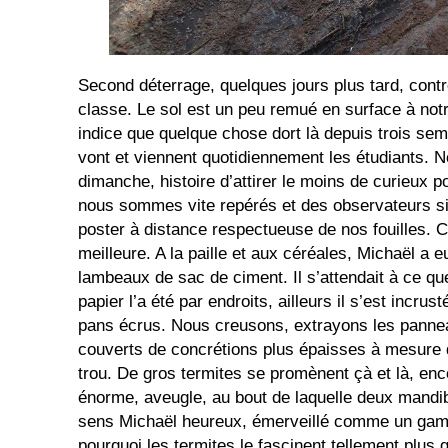
Second déterrage, quelques jours plus tard, contr
classe. Le sol est un peu remué en surface à notre
indice que quelque chose dort là depuis trois se
vont et viennent quotidiennement les étudiants. 
dimanche, histoire d’attirer le moins de curieux p
nous sommes vite repérés et des observateurs si
poster à distance respectueuse de nos fouilles. C
meilleure. A la paille et aux céréales, Michaël a eu
lambeaux de sac de ciment. Il s’attendait à ce que
papier l’a été par endroits, ailleurs il s’est incrust
pans écrus. Nous creusons, extrayons les panneau
couverts de concrétions plus épaisses à mesure 
trou. De gros termites se promènent çà et là, enc
énorme, aveugle, au bout de laquelle deux mandib
sens Michaël heureux, émerveillé comme un gam
pourquoi les termites le fascinent tellement plus 