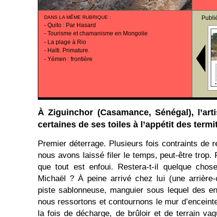
DANS LA MÊME RUBRIQUE
:
Publi
-
Quito : Par Hasard
-
Tourisme et chamanisme en Mongolie
-
La plage à Rio
-
Haïti. Primature.
-
Yémen : frontière
À Ziguinchor (Casamance, Sénégal), l’arti
certaines de ses toiles à l’appétit des termi
Premier déterrage. Plusieurs fois contraints de 
nous avons laissé filer le temps, peut-être trop
que tout est enfoui. Restera-t-il quelque cho
Michaël ? À peine arrivé chez lui (une arrière-
piste sablonneuse, manguier sous lequel des en
nous ressortons et contournons le mur d’enceinte
la fois de décharge, de brûloir et de terrain va