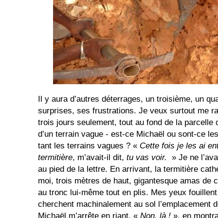
Il y aura d’autres déterrages, un troisième, un q
surprises, ses frustrations. Je veux surtout me rap
trois jours seulement, tout au fond de la parcelle
d’un terrain vague - est-ce Michaël ou sont-ce les
tant les terrains vagues ? «
Cette fois je les ai e
termitière
,
m’avait-il dit,
tu vas voir.
» Je ne l’ava
au pied de la lettre. En arrivant, la termitière ca
moi, trois mètres de haut, gigantesque amas de 
au tronc lui-même tout en plis. Mes yeux fouillent 
cherchent machinalement au sol l’emplacement de
Michaël m’arrête en riant. «
Non, là !
», en montra