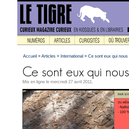
Accueil
>
Articles
>
International
>
Ce sont eux qui nou
Mis en ligne le mercredi 27 avril 2011.
PAR
SY
DU MÊM
-
Nafiss
-
100 %