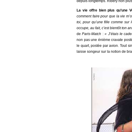
depuis longtemps. Ribéry non plus
La vie offre bien plus qu’une V
comment faire pour que la vie m’of
toi, pour qu’une fille comme sur l
occupe, au fait, c’est bientôt ton a
de
Paris-Match
:
« J’étais le cad
non pas une énième cravate postée
le quart, postée par avion. Tout s
laisse songeur sur la notion de bra