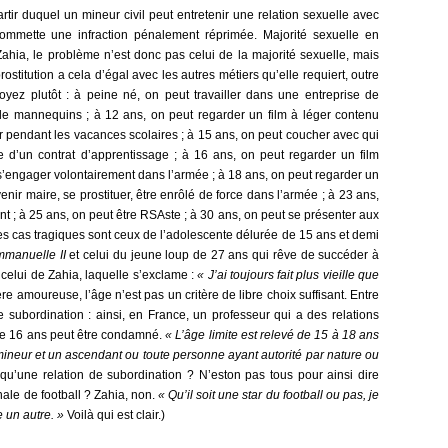
artir duquel un mineur civil peut entretenir une relation sexuelle avec
ommette une infraction pénalement réprimée. Majorité sexuelle en
ahia, le problème n’est donc pas celui de la majorité sexuelle, mais
 prostitution a cela d’égal avec les autres métiers qu’elle requiert, outre
oyez plutôt : à peine né, on peut travailler dans une entreprise de
e mannequins ; à 12 ans, on peut regarder un film à léger contenu
ler pendant les vacances scolaires ; à 15 ans, on peut coucher avec qui
re d’un contrat d’apprentissage ; à 16 ans, on peut regarder un film
s’engager volontairement dans l’armée ; à 18 ans, on peut regarder un
venir maire, se prostituer, être enrôlé de force dans l’armée ; à 23 ans,
nt ; à 25 ans, on peut être RSAste ; à 30 ans, on peut se présenter aux
es cas tragiques sont ceux de l’adolescente délurée de 15 ans et demi
manuelle II
et celui du jeune loup de 27 ans qui rêve de succéder à
 celui de Zahia, laquelle s’exclame :
« J’ai toujours fait plus vieille que
e amoureuse, l’âge n’est pas un critère de libre choix suffisant. Entre
e subordination : ainsi, en France, un professeur qui a des relations
de 16 ans peut être condamné.
« L’âge limite est relevé de 15 à 18 ans
mineur et un ascendant ou toute personne ayant autorité par nature ou
qu’une relation de subordination ? N’eston pas tous pour ainsi dire
ale de football ? Zahia, non.
« Qu’il soit une star du football ou pas, je
 un autre. »
Voilà qui est clair.)