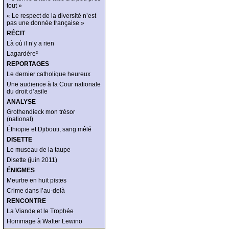
tout »
« Le respect de la diversité n’est
pas une donnée française »
RÉCIT
Là où il n’y a rien
Lagardère²
REPORTAGES
Le dernier catholique heureux
Une audience à la Cour nationale
du droit d’asile
ANALYSE
Grothendieck mon trésor
(national)
Éthiopie et Djibouti, sang mêlé
DISETTE
Le museau de la taupe
Disette (juin 2011)
ÉNIGMES
Meurtre en huit pistes
Crime dans l’au-delà
RENCONTRE
La Viande et le Trophée
Hommage à Walter Lewino