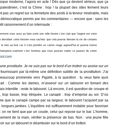
poque moderne, l’agora en acte ! Dès que ça devient sérieux, que ça
-palestinien, c’est la Chine : hop ! la plupart des sites ferment leurs
nt pas un regret sur la fermeture des posts à la teneur misérable, mais
at démocratique permis par les commentaires — encore que : sans les
til raisonnement d’un internaute :
ent vous avez pu faire sortir une telle hisoire c’est clair que l’argent est votre
e devoilant cette histoire vous sachiez que cela pourrai detruire la vie de certains
 la tete au foot car il s’est prendre un carton rouge aujourd’hui et pourrai meme
champions,vraiment c’est honteux que vous pouviez traiter ce joueurs de cetter
spot.com
une prostituée. Je ne suis pas sur le bord d’un trottoir ou assise sur un
 fournissant par là-même une définition subtile de la prostitution. J’ai
t beaucoup promenée vers Pigalle, à la question : tu veux faire quoi
ait :
Comme les dames, m’asseoir sur un tabouret en fumant des
is interdite : reste le tabouret. Là encore, il est question de croupe et
e, trop basse, trop étriquée. Le canapé : trop d’emprise au sol. D’où
tisme que le canapé campe par sa largeur, le tabouret l’acquiert par sa
 longues jambes. L’équilibre est suffisamment instable pour favoriser
: on ne tient que par un coude, celui qui repose sur le bar. L’homme,
uvement de la main, vérifier la présence de bas. Non : une jeune fille
ir sur un tabouret ni déambuler sur le bord d’un trottoir.