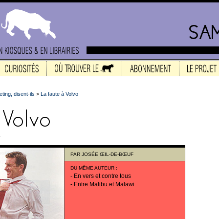
ting, disent-ils
>
La faute à Volvo
.
PAR
JOSÉE ŒIL-DE-BŒUF
DU MÊME AUTEUR
:
-
En vers et contre tous
-
Entre Malibu et Malawi