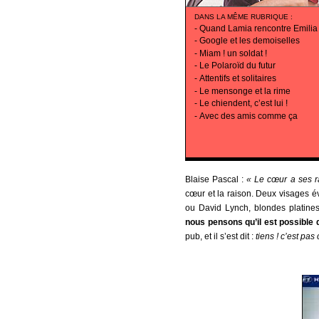
DANS LA MÊME RUBRIQUE
:
-
Quand Lamia rencontre Emilia
-
Google et les demoiselles
-
Miam ! un soldat !
-
Le Polaroïd du futur
-
Attentifs et solitaires
-
Le mensonge et la rime
-
Le chiendent, c’est lui !
-
Avec des amis comme ça
Blaise Pascal :
« Le cœur a ses ra
cœur et la raison. Deux visages é
ou David Lynch, blondes platines
nous pensons qu’il est possible d
pub, et il s’est dit :
tiens ! c’est pa