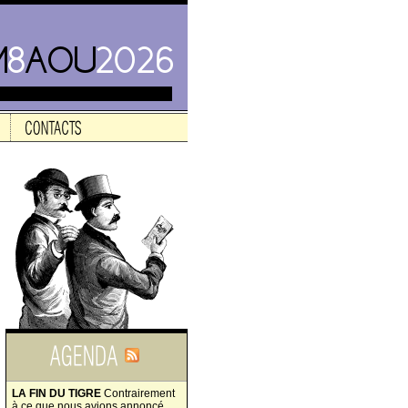
LA FIN DU TIGRE
Contrairement
à ce que nous avions annoncé