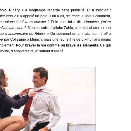
.
olvo.
Ribéry, il a longtemps regardé cette publicité. Et il s’est dit :
fre cela ?
Il a appelé un pote, il lui a dit,
dis donc, tu ferais comment,
es talons t’enlève ta cravate ?
Et le pote lui a dit :
t’inquiète, j’m’en
nniversaire, non ?
S’en est suivie l’affaire Zahia, celle qui clame en une
eau d’anniversaire de Ribéry. »
Ou comment un ami attentionné offre
 par Colissimo à Munich, mais une jeune fille de dix-huit ans moins
implement.
Pour braver la vie comme on brave les éléments.
Ce qui
voure, d’anniversaire, et surtout d’amitié.