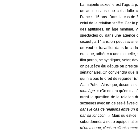
La majorité sexuelle est l’âge à p
un adulte sans que cet adulte c
France : 15 ans. Dans le cas de Z
celui de la relation tarifée. Car la
des aptitudes, un âge minimal. V
spectacles ou dans une agence d
sexuel ; à 14 ans, on peut travail
on veut et travailler dans le cad
érotique, adhérer à une mutuelle, 
film porno, se syndiquer, voter, de
on peut être élu député ou préside
sénatoriales. On conviendra que l
qui n’a pas le droit de regarder
Em
Alain Poher. Ainsi que, désormais,
mon âge. »
(On notera qu’en matièr
aussi la question de la relation d
sexuelles avec un de ses élèves 
dans le cas de relations entre un 
par sa fonction. »
Mais qu’est-ce 
subordonnés à notre équipe nation
m’en moque, c’est un client comme