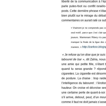
liberté de la communication à l’é
parle putes-foot ou conflit israëlo
posts. Cette dernière phrase n’éta
bien plutôt sur le mirage du déb
commentaires on aurait raté ce sub
« Vraiment je ne comprends pas comm
seul motif, parce que c’est clair qu
joueurs. Maintenant Ribery n’a pas
manquer la finale de la ligue des 
http://zarkoo.blog
maniere. »
« Je refuse qu’on dise que je suis 
tabouret de bar »
, dit Zahia, nous
une amie qui petite fille, s’étan
quand tu seras grande ? répond
cigarettes
. La cigarette est désorma
de posture. La chaise : trop raid
l’intelligence du tabouret : l’éro
hauteur. On croise et décroise ses
une certaine perte de quant-à-soi 
s’il arrive, debout, peut, d’un mo
comme il faut ne doit jamais s’asseo