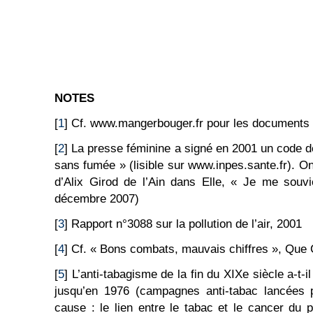
NOTES
[
1
] Cf. www.mangerbouger.fr pour les documents 
[
2
] La presse féminine a signé en 2001 un code 
sans fumée » (lisible sur www.inpes.sante.fr). On
d’Alix Girod de l’Ain dans Elle, « Je me souvi
décembre 2007)
[
3
] Rapport n°3088 sur la pollution de l’air, 2001
[
4
] Cf. « Bons combats, mauvais chiffres », Que 
[
5
] L’anti-tabagisme de la fin du XIXe siècle a-t-i
jusqu’en 1976 (campagnes anti-tabac lancées p
cause : le lien entre le tabac et le cancer du 