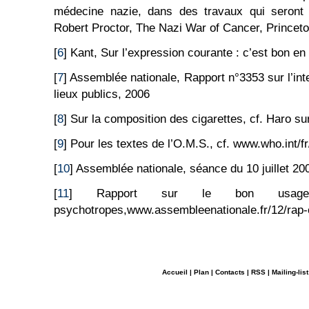
médecine nazie, dans des travaux qui seront l
Robert Proctor, The Nazi War of Cancer, Princeto
[
6
] Kant, Sur l’expression courante : c’est bon en 
[
7
] Assemblée nationale, Rapport n°3353 sur l’int
lieux publics, 2006
[
8
] Sur la composition des cigarettes, cf. Haro sur
[
9
] Pour les textes de l’O.M.S., cf. www.who.int/fr
[
10
] Assemblée nationale, séance du 10 juillet 20
[
11
] Rapport sur le bon usage
psychotropes,www.assembleenationale.fr/12/rap-o
Accueil
|
Plan
|
Contacts
|
RSS
|
Mailing-list