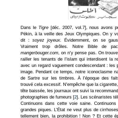
Dans le
Tigre
[déc. 2007, vol.7], nous avons p
Pékin, à la veille des Jeux Olympiques. On y voi
dit :
soyez joyeux
. Évidemment, on se gauss
Vraiment trop drôles. Notre Bible de pac
mangerbouger.com
, on n’y pense pas. On trouve
railler les tenants de l’islam qui interdisent la 
avec un regard vaguement condescendant : les p
image. Pendant ce temps, notre iconoclasme na
de Sartre sur les timbres. À l’époque des fa
trouvé cela excessif. N’empêche que la cigarette,
tête baissée, les journaux ont suivi la recommand
photographies de fumeurs [
2
]. Les scénaristes té
Continuons dans cette voie saine. Continuons 
grandes piques. L’État ne veut plus de cirrhoses
tellement bien, la prohibition ! Non ? Et cette 