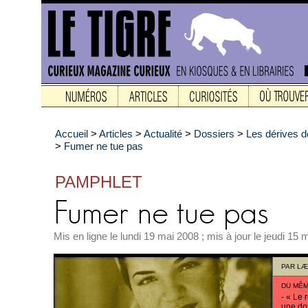
Accueil
>
Articles
>
Actualité
>
Dossiers
>
Les dérives de
>
Fumer ne tue pas
PAMPHLET
Mis en ligne le lundi 19 mai 2008 ; mis à jour le jeudi 15 
PAR
LÆ
DU MÊM
-
« Le r
une do