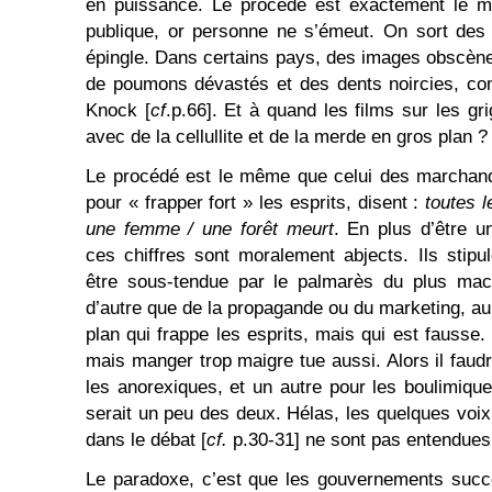
en puissance. Le procédé est exactement le 
publique, or personne ne s’émeut. On sort des 
épingle. Dans certains pays, des images obscène
de poumons dévastés et des dents noircies, c
Knock [
cf
.p.66]. Et à quand les films sur les g
avec de la cellullite et de la merde en gros plan ?
Le procédé est le même que celui des marchan
pour « frapper fort » les esprits, disent :
toutes l
une femme / une forêt meurt
. En plus d’être 
ces chiffres sont moralement abjects. Ils stipul
être sous-tendue par le palmarès du plus mac
d’autre que de la propagande ou du marketing, au
plan qui frappe les esprits, mais qui est fausse
mais manger trop maigre tue aussi. Alors il faud
les anorexiques, et un autre pour les boulimiqu
serait un peu des deux. Hélas, les quelques voix
dans le débat [
cf.
p.30-31] ne sont pas entendues
Le paradoxe, c’est que les gouvernements succ