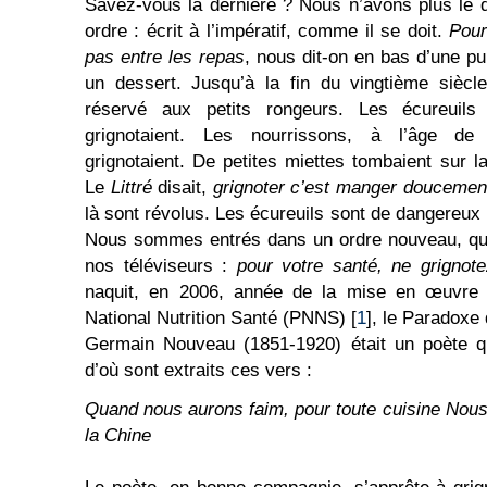
Savez-vous la dernière ? Nous n’avons plus le dr
ordre : écrit à l’impératif, comme il se doit.
Pour
pas entre les repas
, nous dit-on en bas d’une pu
un dessert. Jusqu’à la fin du vingtième siècl
réservé aux petits rongeurs. Les écureuils 
grignotaient. Les nourrissons, à l’âge de
grignotaient. De petites miettes tombaient sur l
Le
Littré
disait,
grignoter c’est manger doucemen
là sont révolus. Les écureuils sont de dangereux
Nous sommes entrés dans un ordre nouveau, qui
nos téléviseurs :
pour votre santé, ne grignot
naquit, en 2006, année de la mise en œuvr
National Nutrition Santé (PNNS) [
1
], le Paradox
Germain Nouveau (1851-1920) était un poète qu
d’où sont extraits ces vers :
Quand nous aurons faim, pour toute cuisine Nous 
la Chine