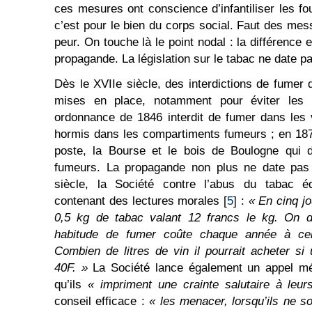
ces mesures ont conscience d’infantiliser les fo
c’est pour le bien du corps social. Faut des mess
peur. On touche là le point nodal : la différence en
propagande. La législation sur le tabac ne date pa
Dès le XVIIe siècle, des interdictions de fumer 
mises en place, notamment pour éviter les r
ordonnance de 1846 interdit de fumer dans les 
hormis dans les compartiments fumeurs ; en 187
poste, la Bourse et le bois de Boulogne qui d
fumeurs. La propagande non plus ne date pas d
siècle, la Société contre l’abus du tabac é
contenant des lectures morales [
5
] :
« En cinq j
0,5 kg de tabac valant 12 francs le kg. On 
habitude de fumer coûte chaque année à celu
Combien de litres de vin il pourrait acheter si 
40F. »
La Société lance également un appel mé
qu’ils
« impriment une crainte salutaire à leur
conseil efficace :
« les menacer, lorsqu’ils ne s