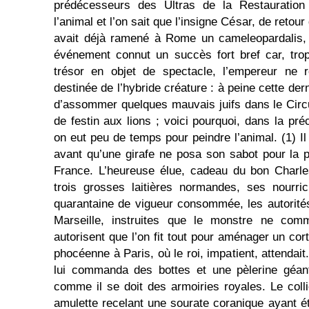
prédécesseurs des Ultras de la Restauration
l’animal et l’on sait que l’insigne César, de reto
avait déjà ramené à Rome un cameleopardalis,
événement connut un succès fort bref car, tro
trésor en objet de spectacle, l’empereur ne r
destinée de l’hybride créature : à peine cette der
d’assommer quelques mauvais juifs dans le Circ
de festin aux lions ; voici pourquoi, dans la pr
on eut peu de temps pour peindre l’animal. (1) Il 
avant qu’une girafe ne posa son sabot pour la p
France. L’heureuse élue, cadeau du bon Charl
trois grosses laitières normandes, ses nourric
quarantaine de vigueur consommée, les autorités
Marseille, instruites que le monstre ne comm
autorisent que l’on fit tout pour aménager un cort
phocéenne à Paris, où le roi, impatient, attendait
lui commanda des bottes et une pèlerine géant
comme il se doit des armoiries royales. Le coll
amulette recelant une sourate coranique ayant é