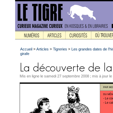
Accueil
>
Articles
>
Tigreries
>
Les grandes dates de l’hi
girafe
Mis en ligne le samedi 27 septembre 2008 ; mis à jour l
PAR
MO
DU MÊM
-
Le co
-
Le ca