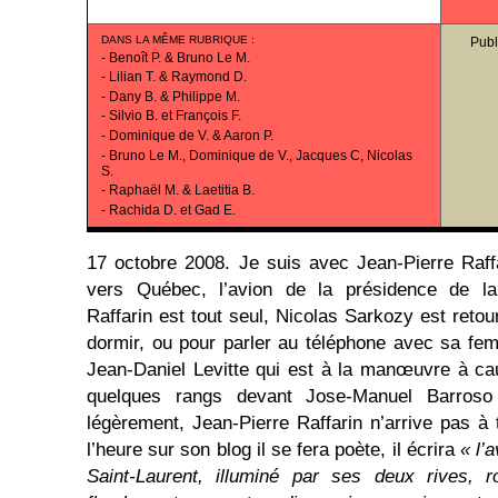
DANS LA MÊME RUBRIQUE
:
Publ
-
Benoît P. & Bruno Le M.
-
Lilian T. & Raymond D.
-
Dany B. & Philippe M.
-
Silvio B. et François F.
-
Dominique de V. & Aaron P.
-
Bruno Le M., Dominique de V., Jacques C, Nicolas
S.
-
Raphaël M. & Laetitia B.
-
Rachida D. et Gad E.
17 octobre 2008. Je suis avec Jean-Pierre Raffa
vers Québec, l’avion de la présidence de la
Raffarin est tout seul, Nicolas Sarkozy est ret
dormir, ou pour parler au téléphone avec sa fe
Jean-Daniel Levitte qui est à la manœuvre à cau
quelques rangs devant Jose-Manuel Barroso s
légèrement, Jean-Pierre Raffarin n’arrive pas à 
l’heure sur son blog il se fera poète, il écrira
« l’
Saint-Laurent, illuminé par ses deux rives, r