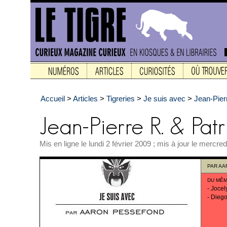
Accueil
>
Articles
>
Tigreries
>
Je suis avec
>
Jean-Pierr
Mis en ligne le lundi 2 février 2009 ; mis à jour le mercre
PAR
AA
DU MÊM
-
Jocel
-
Diego