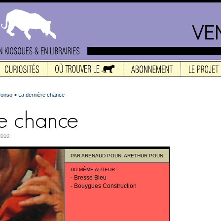
Conso
>
La dernière chance
2010.
PAR
ARENAUD POUN
,
ARETHUR POUN
DU MÊME AUTEUR
:
-
Bresse Bleu
-
Bouygues Construction