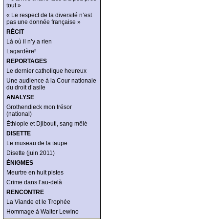
tout »
« Le respect de la diversité n’est
pas une donnée française »
RÉCIT
Là où il n’y a rien
Lagardère²
REPORTAGES
Le dernier catholique heureux
Une audience à la Cour nationale
du droit d’asile
ANALYSE
Grothendieck mon trésor
(national)
Éthiopie et Djibouti, sang mêlé
DISETTE
Le museau de la taupe
Disette (juin 2011)
ÉNIGMES
Meurtre en huit pistes
Crime dans l’au-delà
RENCONTRE
La Viande et le Trophée
Hommage à Walter Lewino