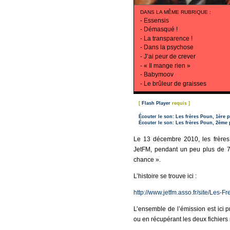
DANS LA MÊME RUBRIQUE
:
-
Essensis
-
Démasqué !
-
La transparence !
-
Dans la psychose
-
J’ai peur de crever
-
« Il mange rien »
-
Babymoov
-
Le brûleur de graisses
[
Flash Player
requis ]
Écouter le son: Les frères Poun, 1ère pa
Écouter le son: Les frères Poun, 2ème p
Le 13 décembre 2010, les frère
JetFM, pendant un peu plus de 7 
chance ».
L’histoire se trouve ici :
http://www.jetfm.asso.fr/site/Les-
L’ensemble de l’émission est ici p
ou en récupérant les deux fichiers