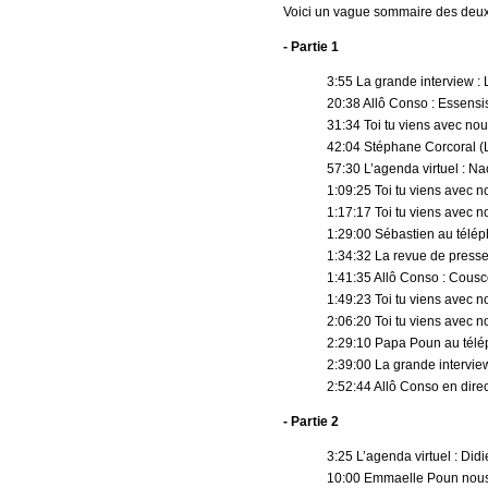
Voici un vague sommaire des deux 
- Partie 1
3:55 La grande interview : L
20:38 Allô Conso : Essensi
31:34 Toi tu viens avec nou
42:04 Stéphane Corcoral (
57:30 L’agenda virtuel : Na
1:09:25 Toi tu viens avec n
1:17:17 Toi tu viens avec n
1:29:00 Sébastien au télép
1:34:32 La revue de press
1:41:35 Allô Conso : Cousc
1:49:23 Toi tu viens avec n
2:06:20 Toi tu viens avec 
2:29:10 Papa Poun au tél
2:39:00 La grande intervie
2:52:44 Allô Conso en direc
- Partie 2
3:25 L’agenda virtuel : Did
10:00 Emmaelle Poun nous