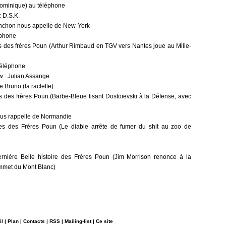
Dominique) au téléphone
: D.S.K.
enchon nous appelle de New-York
éphone
es des frères Poun (Arthur Rimbaud en TGV vers Nantes joue au Mille-
téléphone
w : Julian Assange
e Bruno (la raclette)
es des frères Poun (Barbe-Bleue lisant Dostoïevski à la Défense, avec
us rappelle de Normandie
ires des Frères Poun (Le diable arrête de fumer du shit au zoo de
rnière Belle histoire des Frères Poun (Jim Morrison renonce à la
ommet du Mont Blanc)
il
|
Plan
|
Contacts
|
RSS
|
Mailing-list
|
Ce site