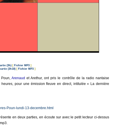
rtie (3h)
[
Fichier MP3
]
artie (3h18)
[
Fichier MP3
]
s Poun,
Arenaud
et Arethur, ont pris le contrôle de la radio nantaise
heures, pour une émission fleuve en direct, intitulée « La dernière
Freres-Poun-lundi-13-decembre.html
résente en deux parties, en écoute sur avec le petit lecteur ci-dessus
 mp3.