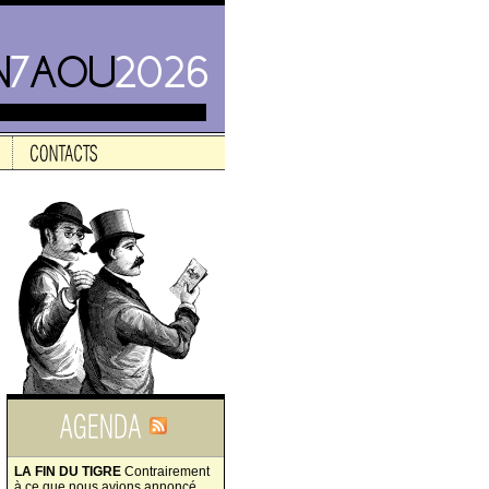
LA FIN DU TIGRE
Contrairement
à ce que nous avions annoncé