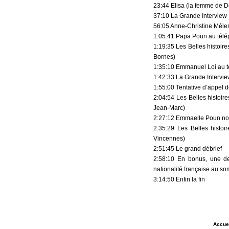
23:44 Elisa (la femme de 
37:10 La Grande Interview 
56:05 Anne-Christine Mél
1:05:41 Papa Poun au tél
1:19:35 Les Belles histoir
Bornes)
1:35:10 Emmanuel Loi au 
1:42:33 La Grande Intervie
1:55:00 Tentative d’appel d
2:04:54 Les Belles histoir
Jean-Marc)
2:27:12 Emmaelle Poun no
2:35:29 Les Belles histo
Vincennes)
2:51:45 Le grand débrief
2:58:10 En bonus, une de
nationalité française au s
3:14:50 Enfin la fin
Accue