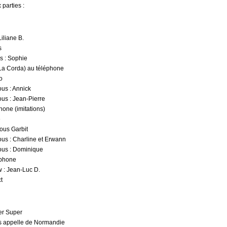
parties :
iliane B.
s
s : Sophie
La Corda) au téléphone
o
ous : Annick
ous : Jean-Pierre
hone (imitations)
e
ous Garbit
ous : Charline et Erwann
nous : Dominique
éphone
w : Jean-Luc D.
t
ier Super
 appelle de Normandie