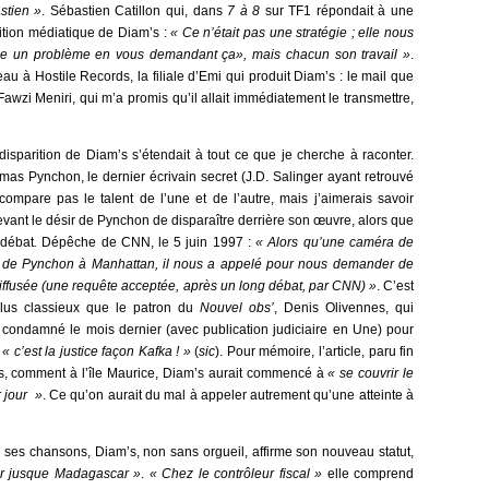
stien »
. Sébastien Catillon qui, dans
7 à 8
sur TF1 répondait à une
rition médiatique de Diam’s :
« Ce n’était pas une stratégie ; elle nous
ose un problème en vous demandant ça», mais chacun son travail »
.
au à Hostile Records, la filiale d’Emi qui produit Diam’s : le mail que
Fawzi Meniri, qui m’a promis qu’il allait immédiatement le transmettre,
sparition de Diam’s s’étendait à tout ce que je cherche à raconter.
as Pynchon, le dernier écrivain secret (J.D. Salinger ayant retrouvé
ompare pas le talent de l’une et de l’autre, mais j’aimerais savoir
evant le désir de Pynchon de disparaître derrière son œuvre, alors que
 débat
.
Dépêche de CNN, le 5 juin 1997 :
« Alors qu’une caméra de
 de Pynchon à Manhattan, il nous a appelé pour nous demander de
ffusée (une requête acceptée, après un long débat, par CNN) »
. C’est
plus classieux que le patron du
Nouvel obs’
, Denis Olivennes, qui
é condamné le mois dernier (avec publication judiciaire en Une) pour
:
« c’est la justice façon Kafka ! »
(
sic
). Pour mémoire, l’article, paru fin
ls, comment à l’île Maurice, Diam’s aurait commencé à
«
se couvrir le
r jour
»
. Ce qu’on aurait du mal à appeler autrement qu’une atteinte à
 ses chansons, Diam’s, non sans orgueil, affirme son nouveau statut,
ar jusque Madagascar »
.
« C
hez le contrôleur fiscal »
elle comprend