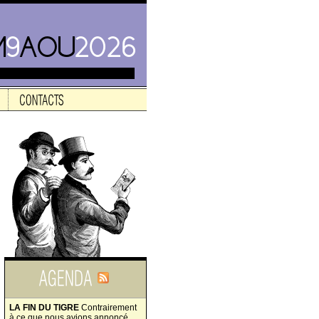
LA FIN DU TIGRE
Contrairement
à ce que nous avions annoncé