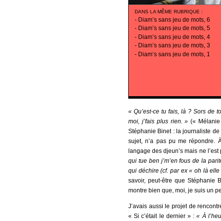
DANS LA MÊME RUBRIQUE
:
-
Diam’s sans jeu de mots, 6
-
Diam’s sans jeu de mots, 5
-
Diam’s sans jeu de mots, 4
-
Diam’s sans jeu de mots, 3
-
Diam’s sans jeu de mots, 1
« Qu’est-ce tu fais, là ? Sors de t
moi, j’fais plus rien. »
(« Mélanie
Stéphanie Binet : la journaliste d
sujet, n’a pas pu me répondre. À
langage des djeun’s mais ne l’est
qui tue ben j’m’en fous de la parit
qui déchire (cf. par ex « oh là elle
savoir, peut-être que Stéphanie B
montre bien que, moi, je suis un p
J’avais aussi le projet de rencont
« Si c’était le dernier » :
« À l’heu