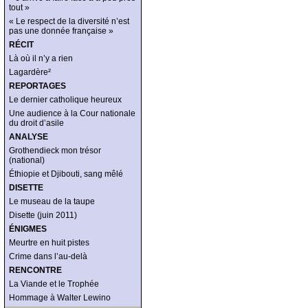
tout »
« Le respect de la diversité n’est
pas une donnée française »
RÉCIT
Là où il n’y a rien
Lagardère²
REPORTAGES
Le dernier catholique heureux
Une audience à la Cour nationale
du droit d’asile
ANALYSE
Grothendieck mon trésor
(national)
Éthiopie et Djibouti, sang mêlé
DISETTE
Le museau de la taupe
Disette (juin 2011)
ÉNIGMES
Meurtre en huit pistes
Crime dans l’au-delà
RENCONTRE
La Viande et le Trophée
Hommage à Walter Lewino