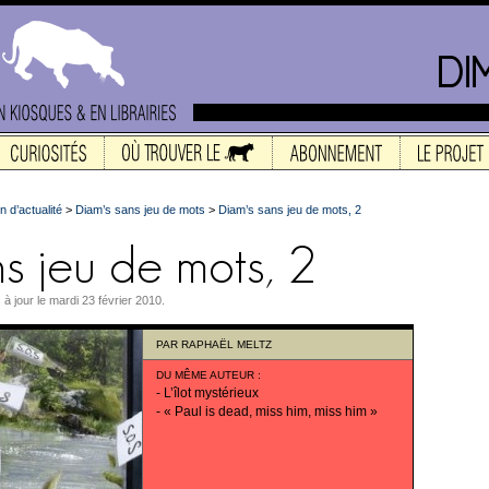
n d’actualité
>
Diam’s sans jeu de mots
>
Diam’s sans jeu de mots, 2
 à jour le mardi 23 février 2010.
PAR
RAPHAËL MELTZ
DU MÊME AUTEUR
:
-
L’îlot mystérieux
-
« Paul is dead, miss him, miss him »