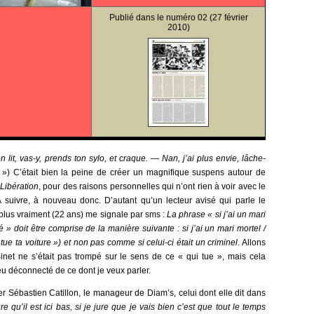
Publié dans le
numéro 02
(27 février
2010)
on lit, vas-y, prends ton sylo, et craque. — Nan, j’ai plus envie, lâche-
 ») C’était bien la peine de créer un magnifique suspens autour de
e
Libération
, pour des raisons personnelles qui n’ont rien à voir avec le
 suivre, à nouveau donc. D’autant qu’un lecteur avisé qui parle le
 plus vraiment (22 ans) me signale par sms :
La phrase « si j’ai un mari
é » doit être comprise de la manière suivante : si j’ai un mari mortel /
 tue ta voiture ») et non pas comme si celui-ci était un criminel
. Allons
inet ne s’était pas trompé sur le sens de ce « qui tue », mais cela
eu déconnecté de ce dont je veux parler.
rer Sébastien Catillon, le manageur de Diam’s, celui dont elle dit dans
re qu’il est ici bas, si je jure que je vais bien c’est que tout le temps