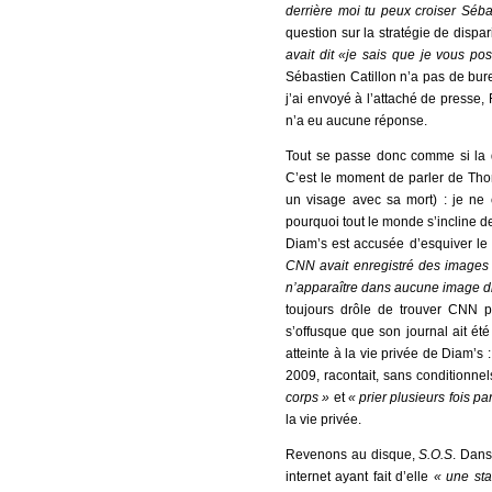
derrière moi tu peux croiser Séba
question sur la stratégie de dispa
avait dit «je sais que je vous p
Sébastien Catillon n’a pas de bure
j’ai envoyé à l’attaché de presse, 
n’a eu aucune réponse.
Tout se passe donc comme si la di
C’est le moment de parler de Thom
un visage avec sa mort) : je ne c
pourquoi tout le monde s’incline d
Diam’s est accusée d’esquiver le
CNN avait enregistré des images
n’apparaître dans aucune image di
toujours drôle de trouver CNN 
s’offusque que son journal ait ét
atteinte à la vie privée de Diam’s 
2009, racontait, sans conditionne
corps »
et
« prier plusieurs fois pa
la vie privée.
Revenons au disque,
S.O.S
. Dans
internet ayant fait d’elle
« une st