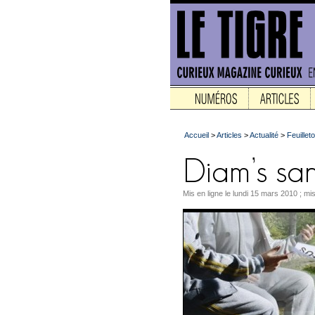
Accueil
>
Articles
>
Actualité
>
Feuilleto
Mis en ligne le lundi 15 mars 2010 ; mis