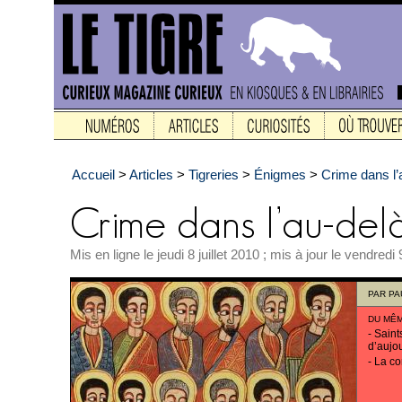
Accueil
>
Articles
>
Tigreries
>
Énigmes
>
Crime dans l’
Mis en ligne le jeudi 8 juillet 2010 ; mis à jour le vendredi 9
PAR
PA
DU MÊ
-
Saint
d’aujo
-
La co