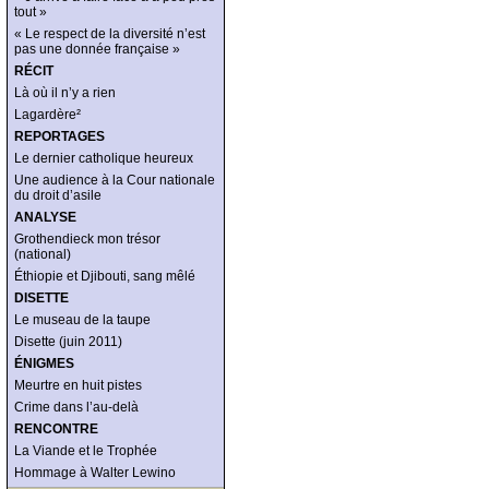
tout »
« Le respect de la diversité n’est
pas une donnée française »
RÉCIT
Là où il n’y a rien
Lagardère²
REPORTAGES
Le dernier catholique heureux
Une audience à la Cour nationale
du droit d’asile
ANALYSE
Grothendieck mon trésor
(national)
Éthiopie et Djibouti, sang mêlé
DISETTE
Le museau de la taupe
Disette (juin 2011)
ÉNIGMES
Meurtre en huit pistes
Crime dans l’au-delà
RENCONTRE
La Viande et le Trophée
Hommage à Walter Lewino