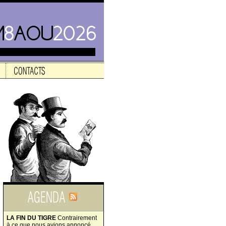
LA FIN DU TIGRE
Contrairement
à ce que nous avions annoncé