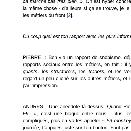
ça marche pas très bien
». On est hyper concret,
la même chose - d’ailleurs si ça se trouve, je le 
les métiers du front [
2
].
Du coup quel est ton rapport avec les purs inform
PIERRE : Ben y’a un rapport de snobisme, déjà.
rapports sociaux entre les métiers, en fait : il 
quants
, les
structurers
, les
traders
, et les ve
regard un peu cliché sur les autres métiers, et l
j’ai l’impression.
ANDRÉS : Une anecdote là-dessus. Quand Pier
F9
», c’est une blague entre nous : plus le
compliqués, plus on va les appeler «
F9 monke
journée, t’appuies juste sur ton bouton. Faut pas