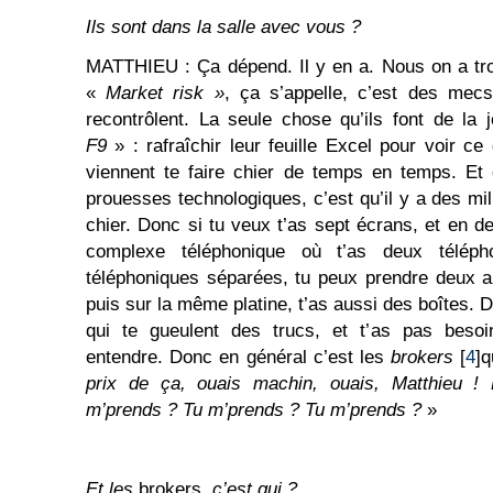
Ils sont dans la salle avec vous ?
MATTHIEU : Ça dépend. Il y en a. Nous on a tr
«
Market risk »
, ça s’appelle, c’est des mecs
recontrôlent. La seule chose qu’ils font de la 
F9
» : rafraîchir leur feuille Excel pour voir ce
viennent te faire chier de temps en temps. Et 
prouesses technologiques, c’est qu’il y a des mill
chier. Donc si tu veux t’as sept écrans, et en d
complexe téléphonique où t’as deux téléph
téléphoniques séparées, tu peux prendre deux 
puis sur la même platine, t’as aussi des boîtes. 
qui te gueulent des trucs, et t’as pas beso
entendre. Donc en général c’est les
brokers
[
4
]q
prix de ça, ouais machin, ouais, Matthieu ! 
m’prends ? Tu m’prends ? Tu m’prends ?
»
Et les
brokers
, c’est qui ?