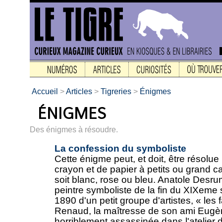
Accueil
>
Articles
>
Tigreries
>
Énigmes
Des énigmes à résoudre.
La confession du symboliste
Cette énigme peut, et doit, être résolue
crayon et de papier à petits ou grand ca
soit blanc, rose ou bleu. Anatole Desr
peintre symboliste de la fin du XIXeme siè
1890 d'un petit groupe d'artistes, « les
Renaud, la maîtresse de son ami Eugè
horriblement assassinée dans l'atelier 