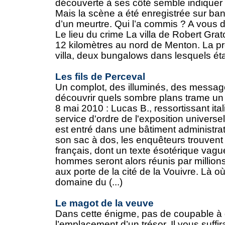
découverte à ses côté semble indiquer qu
Mais la scène a été enregistrée sur band
d’un meurtre. Qui l’a commis ? A vous d
Le lieu du crime La villa de Robert Gr
12 kilomètres au nord de Menton. La pr
villa, deux bungalows dans lesquels étaie
Les fils de Perceval
Un complot, des illuminés, des message
découvrir quels sombre plans trame un g
8 mai 2010 : Lucas B., ressortissant itali
service d'ordre de l'exposition universel
est entré dans une bâtiment administrati
son sac à dos, les enquêteurs trouven
français, dont un texte ésotérique vag
hommes seront alors réunis par millions
aux porte de la cité de la Vouivre. Là 
domaine du (...)
Le magot de la veuve
Dans cette énigme, pas de coupable à 
l’emplacement d’un trésor. Il vous suffi