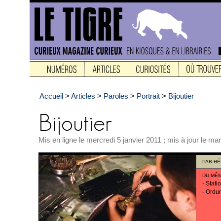
Accueil
>
Articles
>
Paroles
>
Portrait
>
Bijoutier
Mis en ligne le mercredi 5 janvier 2011 ; mis à jour le mar
PAR
HÉ
DU MÊ
-
Stati
-
Ordu