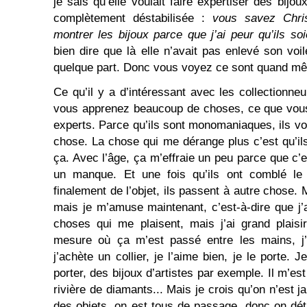
je sais qu’elle voulait faire expertiser des bijoux,
complètement déstabilisée :
vous savez Chris
montrer les bijoux parce que j’ai peur qu’ils soi
bien dire que là elle n’avait pas enlevé son voil
quelque part. Donc vous voyez ce sont quand m
Ce qu’il y a d’intéressant avec les collectionneu
vous apprenez beaucoup de choses, ce que vous
experts. Parce qu’ils sont monomaniaques, ils von
chose. La chose qui me dérange plus c’est qu’il
ça. Avec l’âge, ça m’effraie un peu parce que c
un manque. Et une fois qu’ils ont comblé le 
finalement de l’objet, ils passent à autre chose. Mo
mais je m’amuse maintenant, c’est-à-dire que j’a
choses qui me plaisent, mais j’ai grand plaisi
mesure où ça m’est passé entre les mains, j’a
j’achète un collier, je l’aime bien, je le porte.
porter, des bijoux d’artistes par exemple. Il m’es
rivière de diamants... Mais je crois qu’on n’est j
des objets, on est tous de passage, donc on déti