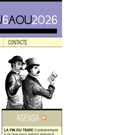
LA FIN DU TIGRE
Contrairement
à ce que nous avions annoncé