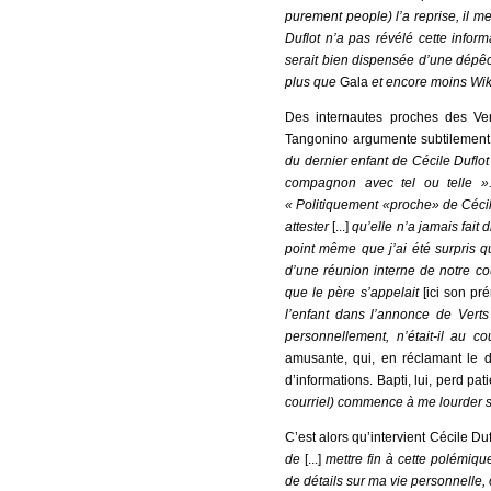
purement people) l’a reprise, il 
Duflot n’a pas révélé cette inform
serait bien dispensée d’une dép
plus que
Gala
et encore moins Wik
Des internautes proches des Ver
Tangonino argumente subtilement 
du dernier enfant de Cécile Duflo
compagnon avec tel ou telle 
« Politiquement «proche» de Cécile 
attester
[...]
qu’elle n’a jamais fait d
point même que j’ai été surpris q
d’une réunion interne de notre c
que le père s’appelait
[ici son pr
l’enfant dans l’annonce de Verts
personnellement, n’était-il au 
amusante, qui, en réclamant le d
d’informations. Bapti, lui, perd pat
courriel) commence à me lourder 
C’est alors qu’intervient Cécile D
de
[...]
mettre fin à cette polémiq
de détails sur ma vie personnelle