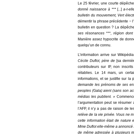
Le 25 février, une courte dépêch
donné naissance à ***
[...]
a-t-el
bulletin du mouvement, Vert élec
démentir la phrase précédente − l’a
bulletin en question ? La dépêche 
ses résonances
***
, région dont
Manière assez hypocrite de donner
quelqu’un de connu.
L’information arrive sur Wikipéd
Cécile Duflot, père de
[sa dernièr
contributeurs sur IP, non inscrit
rétablies. Le 14 mars, un cer
informations, et se justifie sur l
demande les prénoms de ses en
peoples (
Gala
) aient (sans son ac
médias les publient. »
Commence 
l’argumentation peut se résumer a
l’AFP, il n’y a pas de raison de l
relève de la vie privée. Vous ne m
cette information était de nature
Mme Duflot elle-même a annoncé la 
de même adressée à plusieurs mill