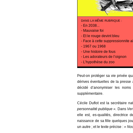
DANS LA MÊME RUBRIQUE
:
-
En 2038...
-
Mauvaise foi
-
Et le rouge devint bleu
-
Face à cette suppressionnite a
-
1967 ou 1968
-
Une histoire de fous
-
Les adorateurs de l’oignon
-
L’hypothèse du zoo
Peut-on protéger sa vie privée qu
dérives éventuelles de la presse 
décidé d’anonymiser les noms ci
supplémentaire.
Cécile Duflot est la secrétaire n
personnalité publique ».
Dans
Ver
elle est, es-qualités, directrice
naissance de sa fille quelques jo
un autre ; et le texte précise :
« Nou