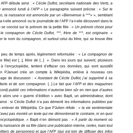
e AFP débute ainsi :
« Cécile Duflot, secrétaire nationale des Verts, a
le annoncé lundi à l’AFP »
Le paragraphe suivant précise : «
Sur le
tro, la naissance est annoncée par un «Bienvenue
à ***» », semblant
-t-elle annoncé ou le journaliste de l’AFP l’a-t-elle découvert dans le
se conclut sur le prénom de la petite fille :
« Un prénom choisi pour
 le compagnon de Cécile Duflot, ***
, frère de ***
, est originaire. »
 le nom du compagnon, et surtout celui du frère, qui se trouve être
ia peu de temps après, légèrement reformulée :
« Le compagnon de
e fille]
est
[...]
, frère de
[...]
»
. Dans les jours qui suivent, plusieurs
s à l’encyclopédie, tentent d’effacer ces données, qui sont aussitôt
tain PJanuel crée un compte à Wikipédia, enlève à nouveau ces
a page de discussion :
« Assistant de Cécile Duflot, j’ai supprimé à sa
fants et de son compagnon.
[...]
Le fait que l’AFP et des magazines
cord) publié ces informations n’autorise bien sûr en rien que d’autres
alors une « guerre d’édition » avec Bapti, un administrateur, dont
insi : si Cécile Duflot n’a pas démenti les informations publiées par
es enlever de Wikipédia. Ce que PJulien réfute :
« la vie sentimentale
’avez pas montré un texte qui me démontrerait le contraire, ni en quoi
 encyclopédique. »
Bapti n’en démord pas :
« À partir du moment où
naissance de sa fille (dans une publication interne, certes, mais tout
iers de personnes) et que l’AFP (qui est loin de diffuser des infos