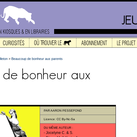
lleton
>
Beaucoup de bonheur aux parents
PAR
AARON PESSEFOND
Licence:
CC By-Nc-Sa
DU MÊME AUTEUR
:
-
Jocelyne C. & S.