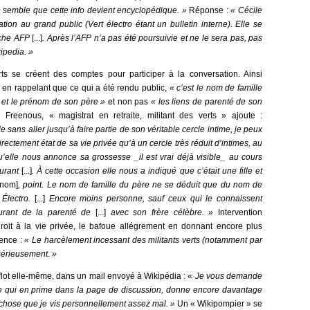
me semble que cette info devient encyclopédique. »
Réponse :
« Cécile
ation au grand public (Vert électro étant un bulletin interne). Elle se
êche AFP
[...]
. Après l’AFP n’a pas été poursuivie et ne le sera pas, pas
ipedia. »
ts se créent des comptes pour participer à la conversation. Ainsi
en rappelant que ce qui a été rendu public,
« c’est le nom de famille
t et le prénom de son père »
et non pas
« les liens de parenté de son
».
Freenous, « magistrat en retraite, militant des verts » ajoute :
sans aller jusqu’à faire partie de son véritable cercle intime, je peux
irectement état de sa vie privée qu’à un cercle très réduit d’intimes, au
u’elle nous annonce sa grossesse _il est vrai déjà visible_ au cours
ourant
[...]
. À cette occasion elle nous a indiqué que c’était une fille et
énom]
, point. Le nom de famille du père ne se déduit que du nom de
 Électro.
[...]
Encore moins personne, sauf ceux qui le connaissent
courant de la parenté de
[...]
avec son frère célèbre. »
Intervention
roit à la vie privée, le bafoue allégrement en donnant encore plus
ience :
« Le harcèlement incessant des militants verts (notamment par
sérieusement. »
uflot elle-même, dans un mail envoyé à Wikipédia : «
Je vous demande
ue qui en prime dans la page de discussion, donne encore davantage
, chose que je vis personnellement assez mal. »
Un « Wikipompier » se