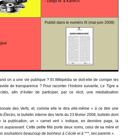
-
Diego M. & Karim A.
Publié dans le
numéro IX
(mai-juin 2008)
ïgue
and on a une vie publique ? Et Wikipédia se doit-elle de corriger les
avide de transparence ? Pour raconter l’histoire suivante,
Le Tigre
a
tés, afin d’éviter de participer, par ce récit, une médiatisation
ationale des Verts, et, comme elle le dira elle-même
« à ce titre une
ts Électro,
le bulletin interne des Verts du 23 février 2008, bulletin dont
 de la publication, un « carnet vert » indique, en dernière page, la
urs auparavant.
Cette petite fille porte deux noms, celui de sa mère et
s souhaitons beaucoup de bonheur à Cécile et à ***, ses parents ».