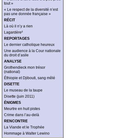
tout »
« Le respect de la diversité n’est
pas une donnée française »
RÉCIT
Là où il n’y a rien
Lagardère²
REPORTAGES
Le dernier catholique heureux
Une audience à la Cour nationale
du droit d’asile
ANALYSE
Grothendieck mon trésor
(national)
Éthiopie et Djibouti, sang mêlé
DISETTE
Le museau de la taupe
Disette (juin 2011)
ÉNIGMES
Meurtre en huit pistes
Crime dans l’au-delà
RENCONTRE
La Viande et le Trophée
Hommage à Walter Lewino