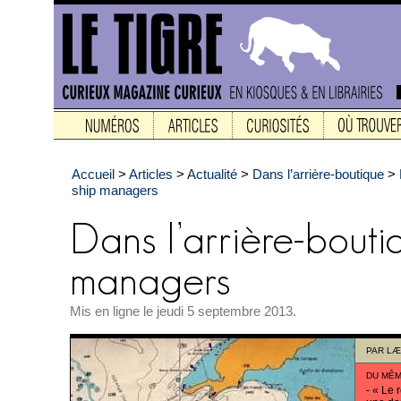
Accueil
>
Articles
>
Actualité
>
Dans l’arrière-boutique
>
ship managers
Mis en ligne le jeudi 5 septembre 2013.
PAR
LÆ
DU MÊM
-
« Le r