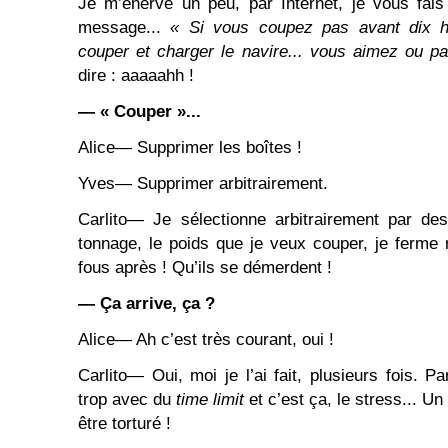
Je m’énerve un peu, par Internet, je vous fais
message...
« Si vous coupez pas avant dix h
couper et charger le navire... vous aimez ou p
dire : aaaaahh !
― « Couper »...
Alice― Supprimer les boîtes !
Yves― Supprimer arbitrairement.
Carlito― Je sélectionne arbitrairement par desti
tonnage, le poids que je veux couper, je ferme
fous après ! Qu’ils se démerdent !
― Ça arrive, ça ?
Alice― Ah c’est très courant, oui !
Carlito― Oui, moi je l’ai fait, plusieurs fois. P
trop avec du
time limit
et
c’est
ça, le stress... Un
être torturé !