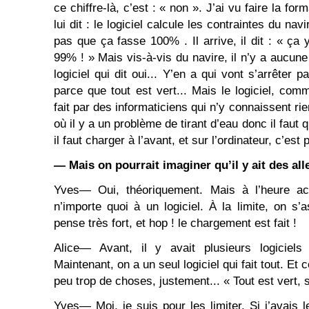
ce chiffre-là, c’est : « non ». J’ai vu faire la for
lui dit : le logiciel calcule les contraintes du nav
pas que ça fasse 100% . Il arrive, il dit : « ça y
99% ! » Mais vis-à-vis du navire, il n’y a aucune 
logiciel qui dit oui... Y’en a qui vont s’arrêter pa
parce que tout est vert... Mais le logiciel, comm
fait par des informaticiens qui n’y connaissent ri
où il y a un problème de tirant d’eau donc il faut q
il faut charger à l’avant, et sur l’ordinateur, c’es
― Mais on pourrait imaginer qu’il y ait des all
Yves― Oui, théoriquement. Mais à l’heure actu
n’importe quoi à un logiciel. À la limite, on s’
pense très fort, et hop ! le chargement est fait !
Alice― Avant, il y avait plusieurs logiciels 
Maintenant, on a un seul logiciel qui fait tout. Et ce 
peu trop de choses, justement... « Tout est vert, 
Yves― Moi, je suis pour les limiter. Si j’avais 