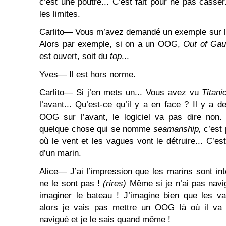
c’est une poutre... C’est fait pour ne pas casser.
les limites.
Carlito― Vous m’avez demandé un exemple sur l
Alors par exemple, si on a un OOG,
Out of Ga
est ouvert, soit du
top
...
Yves― Il est hors norme.
Carlito― Si j’en mets un... Vous avez vu
Titani
l’avant... Qu’est-ce qu’il y a en face ? Il y a de
OOG sur l’avant, le logiciel va pas dire non
quelque chose qui se nomme
seamanship,
c’est 
où le vent et les vagues vont le détruire... C’est
d’un marin.
Alice― J’ai l’impression que les marins sont int
ne le sont pas !
(rires)
Même si je n’ai pas navi
imaginer le bateau ! J’imagine bien que les va
alors je vais pas mettre un OOG là où il va 
navigué et je le sais quand même !