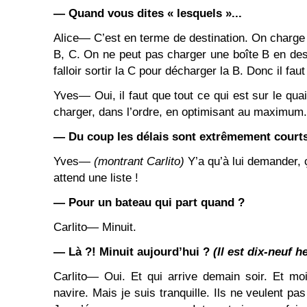
― Quand vous dites « lesquels »...
Alice― C’est en terme de destination. On charge 
B, C. On ne peut pas charger une boîte B en des
falloir sortir la C pour décharger la B. Donc il fau
Yves― Oui, il faut que tout ce qui est sur le qua
charger, dans l’ordre, en optimisant au maximum.
― Du coup les délais sont extrêmement court
Yves―
(montrant
Carlito
)
Y’a qu’à lui demander, ç
attend une liste !
― Pour un bateau qui part quand ?
Carlito― Minuit.
― Là ?! Minuit aujourd’hui ?
(Il est
dix-neuf
he
Carlito― Oui. Et qui arrive demain soir. Et moi
navire. Mais je suis tranquille. Ils ne veulent pa