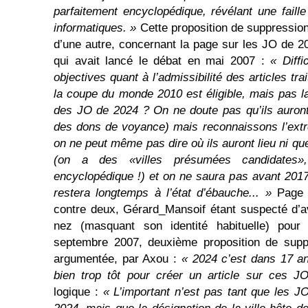
parfaitement encyclopédique, révélant une fai
informatiques. »
Cette proposition de suppression
d’une autre, concernant la page sur les JO de 
qui avait lancé le débat en mai 2007 :
« Diffi
objectives quant à l’admissibilité des articles tr
la coupe du monde 2010 est éligible, mais pas la
des JO de 2024 ? On ne doute pas qu’ils auront
des dons de voyance) mais reconnaissons l’extrê
on ne peut même pas dire où ils auront lieu ni que
(on a des «villes présumées candidates»
encyclopédique !) et on ne saura pas avant 2017..
restera longtemps à l’état d’ébauche... »
Page c
contre deux, Gérard_Mansoif étant suspecté d’a
nez (masquant son identité habituelle) pou
septembre 2007, deuxième proposition de supp
argumentée, par Axou :
« 2024 c’est dans 17 an
bien trop tôt pour créer un article sur ces J
logique :
« L’important n’est pas tant que les 