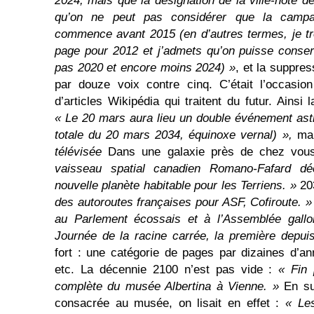
2024, mais que la désignation de la ville-hôte de
qu’on ne peut pas considérer que la campag
commence avant 2015 (en d’autres termes, je tr
page pour 2012 et j’admets qu’on puisse conser
pas 2020 et encore moins 2024) »
, et la suppres
par douze voix contre cinq. C’était l’occasio
d’articles Wikipédia qui traitent du futur. Ainsi
« Le 20 mars aura lieu un double événement ast
totale du 20 mars 2034, équinoxe vernal) »,
mai
télévisée
Dans une galaxie près de chez vou
vaisseau spatial canadien Romano-Fafard dé
nouvelle planète habitable pour les Terriens. »
20
des autoroutes françaises pour ASF, Cofiroute. »
au Parlement écossais et à l’Assemblée gallo
Journée de la racine carrée, la première depui
fort : une catégorie de pages par dizaines d’a
etc. La décennie 2100 n’est pas vide :
« Fin 
complète du musée Albertina à Vienne. »
En sui
consacrée au musée, on lisait en effet :
« Les