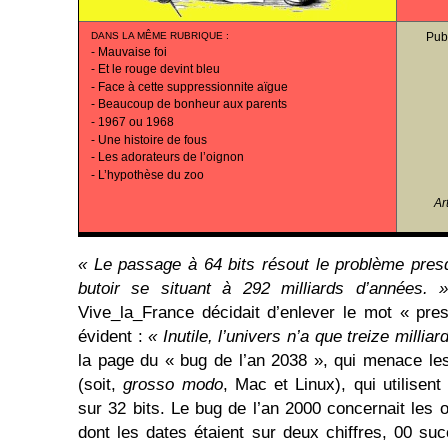
DANS LA MÊME RUBRIQUE
:
Pub
-
Mauvaise foi
-
Et le rouge devint bleu
-
Face à cette suppressionnite aïgue
-
Beaucoup de bonheur aux parents
-
1967 ou 1968
-
Une histoire de fous
-
Les adorateurs de l’oignon
-
L’hypothèse du zoo
Ar
« Le passage à 64 bits résout le problème presq
butoir se situant à 292 milliards d’années. 
Vive_la_France décidait d’enlever le mot « pr
évident :
« Inutile, l’univers n’a que treize millia
la page du « bug de l’an 2038 », qui menace le
(soit,
grosso modo
, Mac et Linux), qui utilise
sur 32 bits. Le bug de l’an 2000 concernait les
dont les dates étaient sur deux chiffres, 00 s