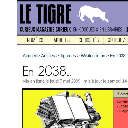
Accueil
>
Articles
>
Tigreries
>
Wikifeuilleton
>
En 2038..
Mis en ligne le jeudi 7 mai 2009 ; mis à jour le samedi 14 
PAR
AA
DU MÊM
-
Jocel
-
Diego