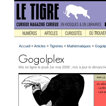
Accueil
>
Articles
>
Tigreries
>
Mathématiques
>
Gogolp
Mis en ligne le jeudi 1er mai 2008 ; mis à jour le dimanch
PAR
LE
DU MÊM
-
La fin
-
Les e