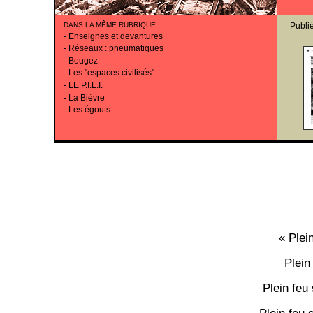
DANS LA MÊME RUBRIQUE
:
Publi
-
Enseignes et devantures
-
Réseaux : pneumatiques
-
Bougez
-
Les "espaces civilisés"
-
LE P.I.L.I.
-
La Bièvre
-
Les égouts
« Plei
Plein
Plein feu