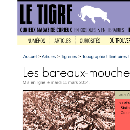
Accueil
>
Articles
>
Tigreries
>
Topographie ! Itinéraires !
Mis en ligne le mardi 11 mars 2014.
PAR
HÉ
DU MÊM
-
Stati
-
Ordur