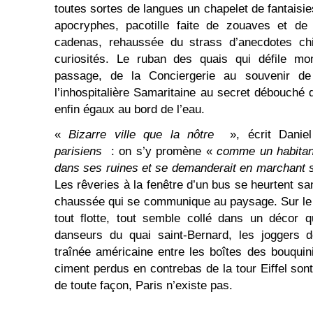
toutes sortes de langues un chapelet de fantaisies
apocryphes, pacotille faite de zouaves et d
cadenas, rehaussée du strass d’anecdotes chif
curiosités. Le ruban des quais qui défile mo
passage, de la Conciergerie au souvenir de
l’inhospitalière Samaritaine au secret débouché 
enfin égaux au bord de l’eau.
«
Bizarre ville que la nôtre
», écrit Dani
parisiens
: on s’y promène «
comme un habitant
dans ses ruines et se demanderait en marchant s’i
Les rêveries à la fenêtre d’un bus se heurtent san
chaussée qui se communique au paysage. Sur le
tout flotte, tout semble collé dans un décor q
danseurs du quai saint-Bernard, les joggers d
traînée américaine entre les boîtes des bouquin
ciment perdus en contrebas de la tour Eiffel sont
de toute façon, Paris n’existe pas.