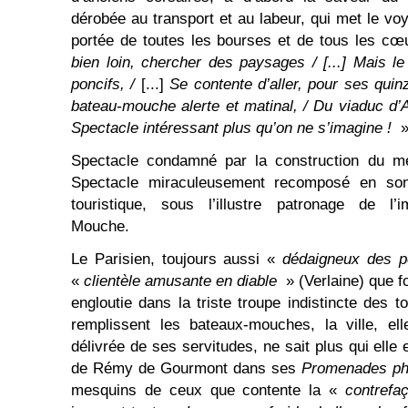
dérobée au transport et au labeur, qui met le voy
portée de toutes les bourses et de tous les cœ
bien loin, chercher des paysages / [...] Mais l
poncifs, /
[...]
Se contente d’aller, pour ses quin
bateau-mouche alerte et matinal, / Du viaduc d’A
Spectacle intéressant plus qu’on ne s’imagine !
Spectacle condamné par la construction du mé
Spectacle miraculeusement recomposé en son c
touristique, sous l’illustre patronage de l’i
Mouche.
Le Parisien, toujours aussi «
dédaigneux des p
«
clientèle amusante en diable
» (Verlaine) que f
engloutie dans la triste troupe indistincte des 
remplissent les bateaux-mouches, la ville, ell
délivrée de ses servitudes, ne sait plus qui elle 
de Rémy de Gourmont dans ses
Promenades ph
mesquins de ceux que contente la «
contrefa