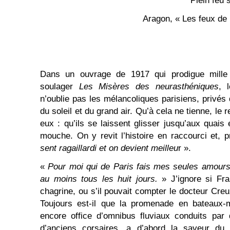
Plein feu 
Aragon, « Les feux de
Dans un ouvrage de 1917 qui prodigue mille 
soulager
Les Misères des neurasthéniques
, 
n’oublie pas les mélancoliques parisiens, privés
du soleil et du grand air. Qu’à cela ne tienne, le
eux : qu’ils se laissent glisser jusqu’aux quais
mouche. On y revit l’histoire en raccourci et, 
sent ragaillardi et on devient meilleu
r ».
«
Pour moi qui de Paris fais mes seules amours
au moins tous les huit jours.
» J’ignore si Fra
chagrine, ou s’il pouvait compter le docteur Cre
Toujours est-il que la promenade en bateaux-m
encore office d’omnibus fluviaux conduits par 
d’anciens corsaires, a d’abord la saveur du p