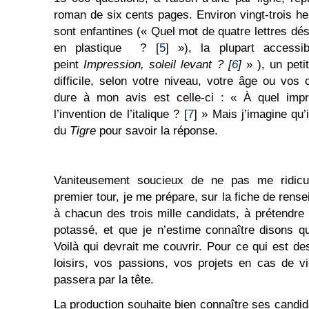
roman de six cents pages. Environ vingt-trois h
sont enfantines (« Quel mot de quatre lettres dé
en plastique ? [
5
] »), la plupart access
peint
Impression,
s
oleil
l
evant ?
[
6
]
» ), un petit
difficile, selon votre niveau, votre âge ou vos 
dure à mon avis est celle-ci : « À quel imprim
l’invention de l’italique ? [
7
] » Mais j’imagine qu’
du
Tigre
pour savoir la réponse.
Vaniteusement soucieux de ne pas me ridicu
premier tour, je me prépare, sur la fiche de ren
à chacun des trois mille candidats, à prétendre
potassé, et que je n’estime connaître disons q
Voilà qui devrait me couvrir. Pour ce qui est d
loisirs, vos passions, vos projets en cas de vic
passera par la tête.
La production souhaite bien connaître ses candid