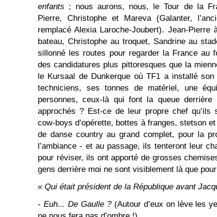
enfants
; nous aurons, nous, le Tour de la Fr
Pierre, Christophe et Mareva (Galanter, l’an
remplacé Alexia Laroche-Joubert). Jean-Pierre 
bateau, Christophe au troquet, Sandrine au stade
sillonné les routes pour regarder la France au
des candidatures plus pittoresques que la mienne
le Kursaal de Dunkerque où TF1 a installé son
techniciens, ses tonnes de matériel, une équi
personnes, ceux-là qui font la queue derrière
approchés ? Est-ce de leur propre chef qu’ils 
cow-boys d’opérette, bottes à franges, stetson e
de danse country au grand complet, pour la pr
l’ambiance - et au passage, ils tenteront leur ch
pour réviser, ils ont apporté de grosses chemis
gens derrière moi ne sont visiblement là que pour l
« Qui était
p
résident de la République avant Jacq
-
Euh... De Gaulle ?
(Autour d’eux on lève les ye
ne nous fera pas d’ombre !)