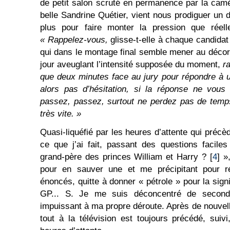
de petit salon scruté en permanence par la camér
belle Sandrine Quétier, vient nous prodiguer un 
plus pour faire monter la pression que réel
« Rappelez
-
vous,
glisse-t-elle à chaque candidat
qui dans le montage final semble mener au décor,
jour aveuglant l’intensité supposée du moment,
r
que
deux
minutes face au jury pour répondre
à
alors pas d’hésitation, si la réponse ne vous
passez, passez, surtout ne
perdez pas
de temp
très vite. »
Quasi-liquéfié par les heures d’attente qui précèd
ce que j’ai fait, passant des questions facile
grand-père des princes William et Harry ? [
4
] »
pour en sauver une et me précipitant pour r
énoncés, quitte à donner « pétrole » pour la signi
GP... S. Je me suis déconcentré de second
impuissant à ma propre déroute. Après de nouvell
tout à la télévision est toujours précédé, suiv