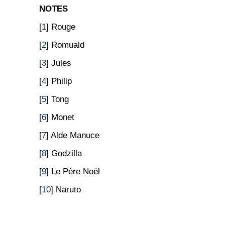
NOTES
[
1
] Rouge
[
2
] Romuald
[
3
] Jules
[
4
] Philip
[
5
] Tong
[
6
] Monet
[
7
] Alde Manuce
[
8
] Godzilla
[
9
] Le Père Noël
[
10
] Naruto