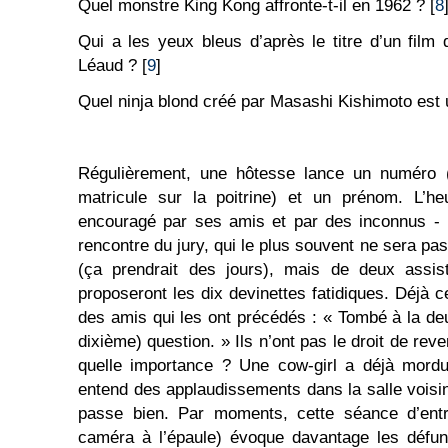
Quel monstre King Kong affronte-t-il en 1962 ? [
8
Qui a les yeux bleus d’après le titre d’un fil
Léaud ? [
9
]
Quel ninja blond créé par Masashi Kishimoto est
Régulièrement, une hôtesse lance un numéro 
matricule sur la poitrine) et un prénom. L’heu
encouragé par ses amis et par des inconnus - b
rencontre du jury, qui le plus souvent ne sera p
(ça prendrait des jours), mais de deux assista
proposeront les dix devinettes fatidiques. Déjà 
des amis qui les ont précédés : « Tombé à la deu
dixième) question. » Ils n’ont pas le droit de reve
quelle importance ? Une cow-girl a déjà mordu
entend des applaudissements dans la salle voisin
passe bien. Par moments, cette séance d’entra
caméra à l’épaule) évoque davantage les défunt