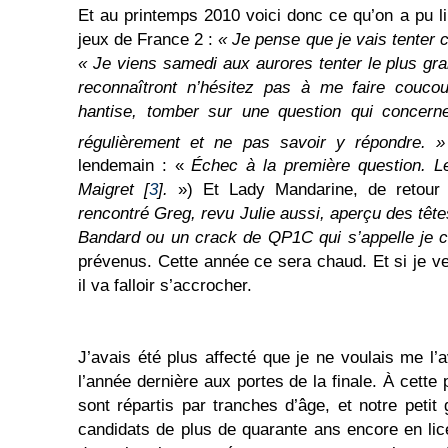
Et au printemps 2010 voici donc ce qu’on a pu 
jeux de France 2 :
« Je pense que je vais tenter 
« Je viens samedi aux aurores tenter le plus gr
reconna
î
tront n’hésitez pas à me faire couc
hantise, tomber sur une question qui concerne
régulièrement et ne pas savoir y répondre. »
lendemain : «
É
chec à la première question. 
Maigret
[
3
].
») Et Lady Mandarine, de retour 
rencontré Greg, revu Julie aussi, aperçu des tê
Bandard ou un crack de QP1C qui s’appelle je 
prévenus. Cette année ce sera chaud. Et si je v
il va falloir s’accrocher.
J’avais été plus affecté que je ne voulais me l’
l’année dernière aux portes de la finale. À cette
sont répartis par tranches d’âge, et notre petit
candidats de plus de quarante ans encore en lic