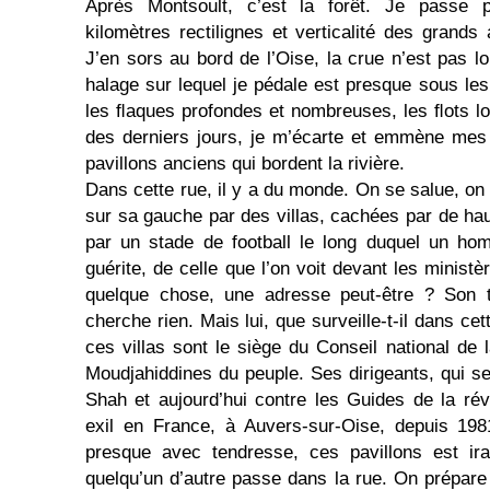
Après Montsoult, c’est la forêt. Je passe p
kilomètres rectilignes et verticalité des grands
J’en sors au bord de l’Oise, la crue n’est pas l
halage sur lequel je pédale est presque sous les
les ﬂaques profondes et nombreuses, les ﬂots l
des derniers jours, je m’écarte et emmène mes 
pavillons anciens qui bordent la rivière.
Dans cette rue, il y a du monde. On se salue, on
sur sa gauche par des villas, cachées par de hau
par un stade de football le long duquel un ho
guérite, de celle que l’on voit devant les minist
quelque chose, une adresse peut-être ? Son 
cherche rien. Mais lui, que surveille-t-il dans cet
ces villas sont le siège du Conseil national de 
Moudjahiddines du peuple. Ses dirigeants, qui se
Shah et aujourd’hui contre les Guides de la rév
exil en France, à Auvers-sur-Oise, depuis 19
presque avec tendresse, ces pavillons est ir
quelqu’un d’autre passe dans la rue. On prépare u