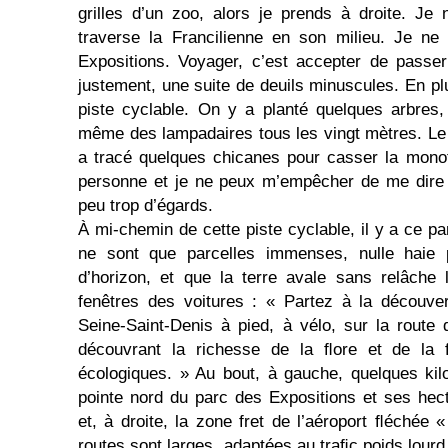
grilles d’un zoo, alors je prends à droite. Je n
traverse la Francilienne en son milieu. Je ne 
Expositions. Voyager, c’est accepter de passer
justement, une suite de deuils minuscules. En plus
piste cyclable. On y a planté quelques arbres,
même des lampadaires tous les vingt mètres. Le
a tracé quelques chicanes pour casser la monoto
personne et je ne peux m’empêcher de me dire qu
peu trop d’égards.
À mi-chemin de cette piste cyclable, il y a ce p
ne sont que parcelles immenses, nulle haie p
d’horizon, et que la terre avale sans relâche 
fenêtres des voitures : « Partez à la découve
Seine-Saint-Denis à pied, à vélo, sur la rout
découvrant la richesse de la ﬂore et de la 
écologiques. » Au bout, à gauche, quelques kilo
pointe nord du parc des Expositions et ses hec
et, à droite, la zone fret de l’aéroport ﬂéchée 
routes sont larges, adaptées au traﬁc poids lourd