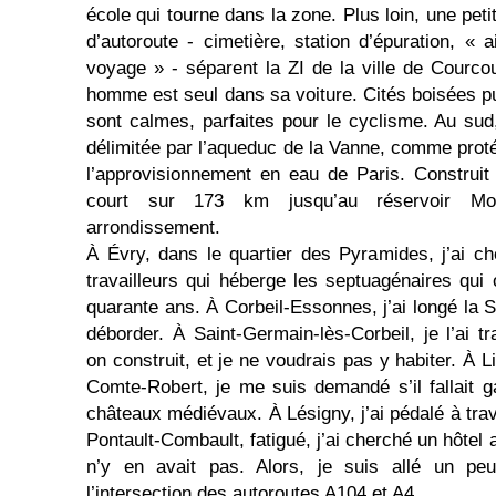
école qui tourne dans la zone. Plus loin, une petit
d’autoroute - cimetière, station d’épuration, « 
voyage » - séparent la ZI de la ville de Courco
homme est seul dans sa voiture. Cités boisées pu
sont calmes, parfaites pour le cyclisme. Au sud,
délimitée par l’aqueduc de la Vanne, comme proté
l’approvisionnement en eau de Paris. Construit 
court sur 173 km jusqu’au réservoir Mo
arrondissement.
À Évry, dans le quartier des Pyramides, j’ai c
travailleurs qui héberge les septuagénaires qui on
quarante ans. À Corbeil-Essonnes, j’ai longé la Se
déborder. À Saint-Germain-lès-Corbeil, je l’ai t
on construit, et je ne voudrais pas y habiter. À Li
Comte-Robert, je me suis demandé s’il fallait g
châteaux médiévaux. À Lésigny, j’ai pédalé à tra
Pontault-Combault, fatigué, j’ai cherché un hôtel a
n’y en avait pas. Alors, je suis allé un pe
l’intersection des autoroutes A104 et A4.