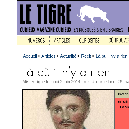
Accueil
>
Articles
>
Actualité
>
Récit
>
Là où il n’y a rien
Mis en ligne le lundi 2 juin 2014 ; mis à jour le lundi 26 m
PAR
FR
DU MÊ
-
La Vi