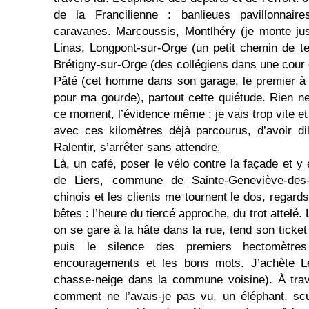
de la Francilienne : banlieues pavillonnair
caravanes. Marcoussis, Montlhéry (je monte jus
Linas, Longpont-sur-Orge (un petit chemin de ter
Brétigny-sur-Orge (des collégiens dans une cour 
Pâté (cet homme dans son garage, le premier à 
pour ma gourde), partout cette quiétude. Rien n
ce moment, l’évidence même : je vais trop vite et 
avec ces kilomètres déjà parcourus, d’avoir dil
Ralentir, s’arrêter sans attendre.
Là, un café, poser le vélo contre la façade et y
de Liers, commune de Sainte-Geneviève-des-
chinois et les clients me tournent le dos, regards
bêtes : l’heure du tiercé approche, du trot attelé.
on se gare à la hâte dans la rue, tend son ticket 
puis le silence des premiers hectomètre
encouragements et les bons mots. J’achète L
chasse-neige dans la commune voisine). À trave
comment ne l’avais-je pas vu, un éléphant, sc