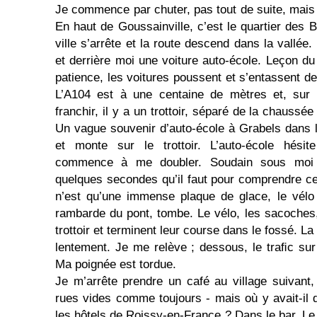
Je commence par chuter, pas tout de suite, mais 
En haut de Goussainville, c’est le quartier des 
ville s’arrête et la route descend dans la vallée.
et derrière moi une voiture auto-école. Leçon du
patience, les voitures poussent et s’entassent de
L’A104 est à une centaine de mètres et, sur 
franchir, il y a un trottoir, séparé de la chaussé
Un vague souvenir d’auto-école à Grabels dans l’
et monte sur le trottoir. L’auto-école hésit
commence à me doubler. Soudain sous moi
quelques secondes qu’il faut pour comprendre ce q
n’est qu’une immense plaque de glace, le vélo
rambarde du pont, tombe. Le vélo, les sacoches,
trottoir et terminent leur course dans le fossé. L
lentement. Je me relève ; dessous, le traﬁc sur 
Ma poignée est tordue.
Je m’arrête prendre un café au village sui­vant
rues vides comme toujours - mais où y avait-il
les hôtels de Roissy-en-France ? Dans le bar, Le