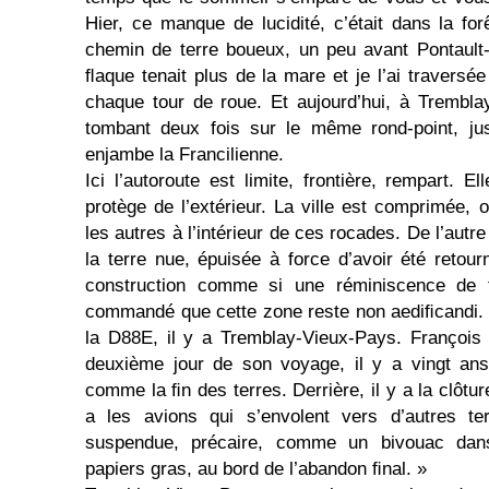
Hier, ce manque de lucidité, c’était dans la f
chemin de terre boueux, un peu avant Pontault
ﬂaque tenait plus de la mare et je l’ai traversé
chaque tour de roue. Et aujourd’hui, à Trembla
tombant deux fois sur le même rond-point, jus
enjambe la Francilienne.
Ici l’autoroute est limite, frontière, rempart. El
protège de l’extérieur. La ville est comprimée, 
les autres à l’intérieur de ces rocades. De l’autr
la terre nue, épuisée à force d’avoir été retour
construction comme si une réminiscence de t
commandé que cette zone reste non aediﬁcandi. 
la D88E, il y a Trem­blay-Vieux-Pays. François
deuxième jour de son voyage, il y a vingt ans
comme la ﬁn des terres. Derrière, il y a la clôture,
a les avions qui s’envolent vers d’autres ter
suspendue, précaire, comme un bivouac dan
papiers gras, au bord de l’abandon ﬁnal. »