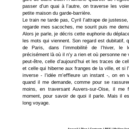
passer d’un quai à l’autre, on traverse les voie
petite maison du garde-barrière.
Le train ne tarde pas, Cyril l’attrape de jus­tesse
regarde mes sacoches, me sourit puis me deman
Alors je parle, je décris cette euphorie du déplac
les mots qui viennent. Son regard est dubitatif, q
de Paris, dans l’immobilité de l’hiver, le 
précisément là où il n’y a rien et où personne ne 
peut-être, celle d’aujourd’hui et les traces de cell
et celle qui hiberne aux franges de la ville, et si l
inverse - l’idée m’eﬄeure un ins­tant -, on en v
quand il me demande, comme pour se rassurer,
moins, en traversant Au­vers-sur-Oise, il me 
moment, pour savoir de quoi il parle. Mais il es
long voyage.
Accueil
|
Plan
|
Contacts
|
RSS
|
Mailing-list