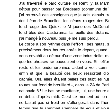
J’ai traversé le parc culturel de Rentilly, la Mar
détour pour passer par Bordeaux (commune de Vil
j’ai retrouvé ces enseignes que je vois depuis tr
des Léon de Bruxelles, les néons rouges des Bu
fond rouge des Quick, le M jaune des McDonald’
fond bleu des Castorama, la feuille des Botani
j’ai mangé à nouveau puis je me suis perdu.
Le corps a son rythme dans l’eﬀort : ses hauts, s
précisément deux heures après le départ, quand 
vous envahit au détour d’une zone industrielle, mal
que les phrases se bousculent en vous. Si l’eﬀort
reste et les endomorphines aident à voir, comme
enﬁn et que la beauté des lieux ressortait d’o
cachée. Oui, elles étaient belles ces subtiles n
routes sur fond de brouillard -, dans la ZA de Pari
nationale 6 ! Le bas se manifeste, lui, une heure
en début d’après-midi. C’est ce moment où l’on m
ne faisait pas si froid on s’allongerait dans l’he
temps que le sommeil s’empare de vous et vous 