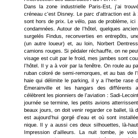
Dans la zone industrielle Paris-Est, j’ai trouvé
créneau c’est Disney. Le parc d’attraction est à
sont hors de prix. Le vélo, pas de problème, ici
con­dam­nées. Autour de l’hôtel, quelques anci
surgelés Findus, reconverties en entrepôts, un
(un autre loueur) et, au loin, Norbert Dentres
camions rouges. Si pédaler réchauﬀe, on ne peu
visage est cuit par le froid, mes jambes sont co
l’hôtel. Il y a à voir par la fenêtre. On roule au p
ruban coloré de semi-remorques, et au bas de l’h
haie qui délimite le parking, il y a l’herbe ras
Émerainville et les hangars des diﬀé­rents 
célèbrent les pionniers de l’aviation : Sadi-Lecoi
journée se termine, les petits avions atterrissen
beaux jours, on doit venir regarder ce ballet, là
est aujourd’hui gorgé d’eau et où sont install
nique. Il y a aussi ces deux silhouettes, là-haut
Impression d’ailleurs. La nuit tombe, je vo