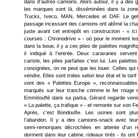
dans d’autres camions. Alors autour, il y a des 
les marques sont là, disséminées dans la zone
Trucks, Iveco, MAN, Mercedes et DAF. Le gel 
passage incessant des camions ont abîmé la cha
juste avant cet entrepôt en construction - « ici
courses : Chronodrive » - où pour le moment le
dans la boue, il y a ces piles de palettes magni­ﬁ
il indiqué à l’entrée. Deux caravanes serven
cariste, les piles parfaites c’est lui. Les palett
consignées, on ne peut que les louer. Celles qui
vendre. Elles sont triées selon leur état et le tar
sont des « Palettes Europe », reconnaissabl
marqués sur leur tranche comme le fer rouge s
Emmitouﬂé dans sa parka, Gérard regarde venir 
« La palette, ça traﬁque » - et remonte sur son F
Après, c’est Bondouﬂe. Les usines sont plus
l’abandon. Il y a des camions-snack avec leur
semi-remorques décrochées en attente d’un r
dorment dans leur cabine, rideaux tirés - ils ont f