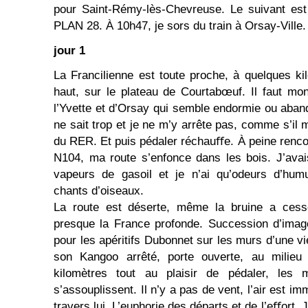
pour Saint-Rémy-lès-Chevreuse. Le suivant est
PLAN 28. À 10h47, je sors du train à Orsay-Ville.
jour 1
La Francilienne est toute proche, à quelques ki
haut, sur le plateau de Courtabœuf. Il faut mont
l’Yvette et d’Orsay qui semble endormie ou aban
ne sait trop et je ne m’y arrête pas, comme s’il me
du RER. Et puis pédaler réchauﬀe. À peine renc
N104, ma route s’enfonce dans les bois. J’ava
vapeurs de gasoil et je n’ai qu’odeurs d’humu
chants d’oiseaux.
La route est déserte, même la bruine a cessé
presque la France profonde. Succession d’imag
pour les apéritifs Dubonnet sur les murs d’une vie
son Kangoo arrêté, porte ouverte, au milieu 
kilomètres tout au plaisir de pédaler, les
s’assouplissent. Il n’y a pas de vent, l’air est im
travers lui. L’euphorie des départs et de l’eﬀort. 