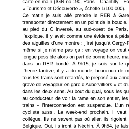
carte en main (IGN no 190, Paris - Chan­tilly - F
« Tou­risme et Découverte », échelle 1/100 000).
Ce matin je suis allé prendre le RER à Gare
transporter directement en un point de la boucle. 
au pied du C inversé, au sud-ouest de Paris
l’explique, il y avait comme une évidence à péda
des aiguilles d’une montre ; j’irai jusqu’à Cergy-
même si je n’aime pas ça : en voyage on veut q
longue possible alors on part de bonne heure, m
dans un RER bondé. À 9h15, je suis sur le qu
l’heure tardive, il y a du monde, beaucoup de 
tous les trains sont retardés, le préposé aux ann
grave de voyageur en gare d’Aubervilliers » et d’u
dans les deux sens. Au bout du quai, sous les qu
au conducteur de voir la rame en son entier, les
trains - l’intercon­nexion est suspendue. L’un
cycliste aussi. Le week-end prochain, il veut
collègue. Ils ne savent pas où aller, ils rigolen
Belgique. Oui, ils iront à Néchin. À 9h54, je lai