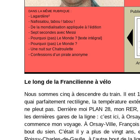
DANS LA MÊME RUBRIQUE
:
Publi
-
Lagardère²
-
Nafissatou, tabou ! tabou !
-
De la mondialisation appliquée à l’édition
-
Sept secondes avec Messi
-
Pourquoi (pas) Le Monde ? [texte intégral]
-
Pourquoi (pas) Le Monde ?
-
Une nuit sur Chatroulette
-
Confessions d’un pirate anonyme
Ar
Le long de la Francilienne à vélo
Nous sommes cinq à descendre du train. Il est 10
quai parfaitement rectiligne, la température extér
ne pleut pas. Derrière moi PLAN 28, mon RER, 
les dernières gares de la ligne : c’est ici, à Ors
commence mon voyage. À Orsay-Ville, François 
bout du sien. C’était il y a plus de vingt ans, 
Roissy-Charles-de-Gaulle, à l’autre bout de la l