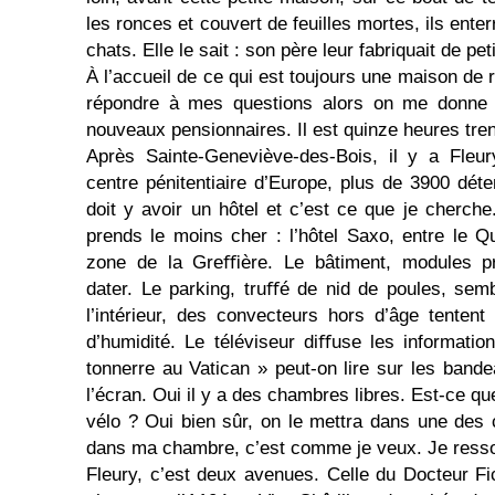
les ronces et couvert de feuilles mortes, ils enter
chats. Elle le sait : son père leur fabriquait de pet
À l’accueil de ce qui est toujours une maison de r
répondre à mes questions alors on me donne 
nouveaux pensionnaires. Il est quinze heures tren
Après Sainte-Geneviève-des-Bois, il y a Fleur
centre pénitentiaire d’Europe, plus de 3900 déte
doit y avoir un hôtel et c’est ce que je cherch
prends le moins cher : l’hôtel Saxo, entre le Q
zone de la Greﬃère. Le bâtiment, modules p
dater. Le parking, truﬀé de nid de poules, sem
l’intérieur, des convecteurs hors d’âge tenten
d’humidité. Le téléviseur diﬀuse les informati
tonnerre au Vatican » peut-on lire sur les band
l’écran. Oui il y a des chambres libres. Est-ce q
vélo ? Oui bien sûr, on le mettra dans une de
dans ma chambre, c’est comme je veux. Je resso
Fleury, c’est deux avenues. Celle du Docteur Fi