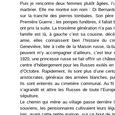
Puis je rencontre deux femmes plutôt âgées, l’un
marbrier. Elle me montre son nom : Di Bernardo
sur la tranche des pierres tombales. Son père 
Première Guerre ; les pompes funèbres, il fallait 
ont pris la suite. La troisième génération n’a pas 
famille est là, à gauche c’est sa cousine, déc
amie, elles connaissent bien l’histoire du ci
Geneviève, liée à celle de la Maison russe, là-ba
peuvent m’y accompagner d’ailleurs, c’est leur
1920, une princesse russe se fait oﬀrir un châtea
centre d’hébergement pour les Russes exilés en 
d’Octobre. Rapidement, ils sont plus d’une centain
aristocrates, généraux des armées blanches, pui
Ils sont enterrés au cimetière communal. Au ﬁl
s’agrandit et attire les Russes de toute l’Europ
sépulture.
Le chemin qui mène au village passe derrière 
souviens, les pensionnaires cultivaient leurs lé
loin, avant cette petite maison, sur ce bout de t