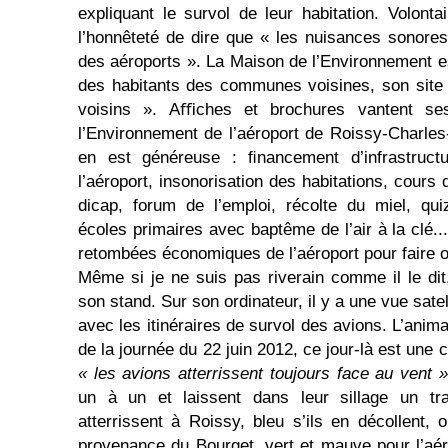
expliquant le survol de leur habitation. Volont
l’honnêteté de dire que « les nuisances sonore
des aéroports ». La Maison de l’En­vironnement e
des habitants des com­munes voisines, son site I
voisins ». Aﬃches et brochures vantent se
l’Environnement de l’aéroport de Roissy-Charles-
en est généreuse : ﬁ­nancement d’infrastructu
l’aéroport, insono­risation des habitations, cours
dicap, forum de l’emploi, récolte du miel, qu
écoles primaires avec baptême de l’air à la clé...
retombées économiques de l’aéroport pour faire o
Même si je ne suis pas riverain comme il le di
son stand. Sur son ordinateur, il y a une vue satel
avec les itinéraires de survol des avions. L’anim
de la journée du 22 juin 2012, ce jour-là est une 
« les avions atterrissent toujours face au vent »
un à un et laissent dans leur sillage un trai
atterrissent à Roissy, bleu s’ils en décollent, 
provenance du Bourget, vert et mauve pour l’aér