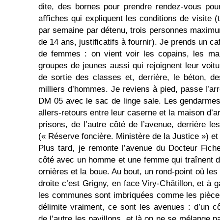
dite, des bornes pour prendre rendez-vous pour 
aﬃches qui expliquent les conditions de visite (
par semaine par détenu, trois personnes maximu
de 14 ans, justiﬁcatifs à fournir). Je prends un 
de femmes : on vient voir les copains, les mar
groupes de jeunes aussi qui rejoignent leur voi
de sortie des classes et, derrière, le béton, 
milliers d’hommes. Je reviens à pied, passe l’arr
DM 05 avec le sac de linge sale. Les gendarmes 
allers-retours entre leur caserne et la maison d
prisons, de l’autre côté de l’ave­nue, derrière le
(« Réserve foncière. Ministère de la Jus­tice ») et
Plus tard, je remonte l’avenue du Docteur Fich
côté avec un homme et une femme qui traînent d
ornières et la boue. Au bout, un rond-point où les 
droite c’est Grigny, en face Viry-Châtillon, et 
les com­munes sont imbriquées comme les pièces
délimite vrai­ment, ce sont les avenues : d’un 
de l’autre les pavillons, et là on ne se mélange p