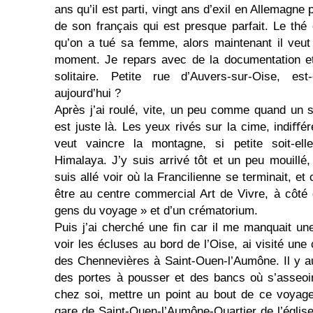
ans qu’il est parti, vingt ans d’exil en Allemagne
de son français qui est presque parfait. Le thé 
qu’on a tué sa femme, alors maintenant il veut
moment. Je repars avec de la documentation et 
solitaire. Petite rue d’Auvers-sur-Oise, es
aujourd’hui ?
Après j’ai roulé, vite, un peu comme quand un
est juste là. Les yeux rivés sur la cime, indiﬀér
veut vaincre la montagne, si petite soit-el
Himalaya. J’y suis arrivé tôt et un peu mouillé
suis allé voir où la Francilienne se terminait, et
être au centre commercial Art de Vivre, à côté 
gens du voyage » et d’un crématorium.
Puis j’ai cherché une ﬁn car il me manquait une 
voir les écluses au bord de l’Oise, ai visité une 
des Chennevières à Saint-Ouen-l’Aumône. Il y aur
des portes à pousser et des bancs où s’asseoir,
chez soi, mettre un point au bout de ce voyage a
gare de Saint-Ouen-l’Aumône-Quartier de l’église