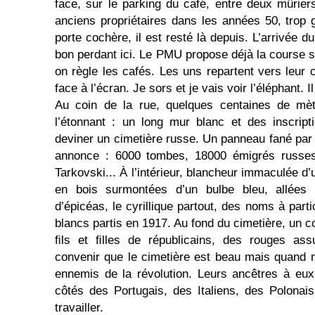
face, sur le parking du café, entre deux mûrier
anciens propriétaires dans les années 50, trop
porte cochère, il est resté là depuis. L’arrivée d
bon perdant ici. Le PMU propose déjà la course s
on règle les cafés. Les uns repartent vers leur c
face à l’écran. Je sors et je vais voir l’éléphant. I
Au coin de la rue, quelques centaines de mèt
l’étonnant : un long mur blanc et des inscripti
deviner un cimetière russe. Un panneau fané par l
annonce : 6000 tombes, 18000 émigrés russes
Tarkovski... À l’intérieur, blancheur immaculée d’
en bois surmontées d’un bulbe bleu, allées 
d’épicéas, le cyrillique partout, des noms à par
blancs partis en 1917. Au fond du cimetière, un 
ﬁls et ﬁlles de républicains, des rouges ass
convenir que le cimetière est beau mais quand 
ennemis de la révolution. Leurs ancêtres à eux
côtés des Portugais, des Italiens, des Polonai
travailler.