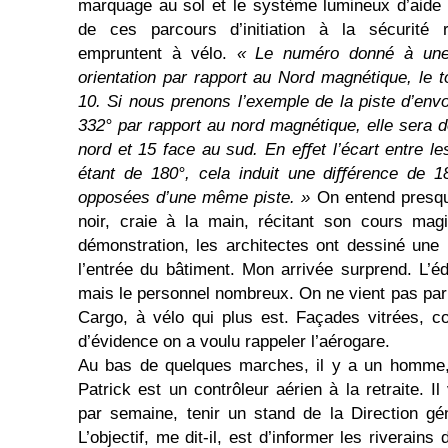
marquage au sol et le système lumineux d’aide à 
de ces parcours d’initiation à la sécurité 
empruntent à vélo.
« Le numéro donné à une 
orientation par rapport au Nord magnétique, le t
10. Si nous prenons l’exemple de la piste d’envo
332° par rapport au nord magnétique, elle sera
nord et 15 face au sud. En eﬀet l’écart entre le
étant de 180°, cela induit une diﬀérence de 1
opposées d’une même piste. »
On entend presque
noir, craie à la main, récitant son cours magi
démonstration, les architectes ont dessiné une 
l’entrée du bâtiment. Mon arrivée surprend. L’éd
mais le personnel nombreux. On ne vient pas par
Cargo, à vélo qui plus est. Façades vitrées, c
d’évi­­dence on a voulu rappeler l’aérogare.
Au bas de quelques marches, il y a un homme, 
Patrick est un contrôleur aérien à la retraite. I
par semaine, tenir un stand de la Direction géné
L’objectif, me dit-il, est d’informer les riverain