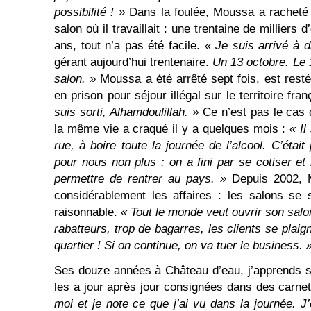
possibilité ! »
Dans la foulée, Moussa a racheté
salon où il travaillait : une trentaine de millier
ans, tout n’a pas été facile.
« Je suis arrivé à d
gérant aujourd’hui trentenaire.
Un 13 octobre. Le 14
salon. »
Moussa a été arrêté sept fois, est rest
en prison pour séjour illégal sur le territoire fra
suis sorti, Alhamdoulillah.
»
Ce n’est pas le cas 
la même vie a craqué il y a quelques mois :
« Il
rue, à boire toute la journée de l’alcool. C’étai
pour nous non plus : on a fini par se cotiser et
permettre de rentrer au pays. »
Depuis 2002, 
considérablement les affaires : les salons se 
raisonnable.
« Tout le monde veut ouvrir son sal
rabatteurs, trop de bagarres, les clients se plaig
quartier ! Si on continue, on va tuer le business. 
Ses douze années à Château d’eau, j’apprends s
les a jour après jour consignées dans des carne
moi et je note ce que j’ai vu dans la journée. 