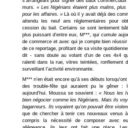
s’arrangeant pour signer des baux commerciaux 
murs.
« Les Nigérians étaient plus malins, plus h
pour les affaires. »
Là où il y avait déjà des com
attendu les neuf ans réglementaires pour obte
cession du bail. Certains se sont lentement bâ
plus puissant d’entre eux, M***, qui cumule aujo
de commerce et avec qui je compte bien réussir à
de ce reportage, profitant de sa visite quotidienn
dit - sans doute au volant d’un de ces 4x4 qu
ralenti dans la rue, vitres teintées, ronflement
surveillant l’activité environnante.
M*** n’en était encore qu’à ses débuts lorsqu’on
des trouble-fête qui auraient pu le gêner : le
aujourd’hui. Moussa se souvient :
«
Nous les I
bien négocier comme les Nigérians. Mais ils voya
bagarreurs. Ils voyaient qu’on pouvait être violent
que de chercher à tenir ces nouveaux venus à l
compris la nécessité de composer avec e
allégeance, ils leur ont fait une place. Le