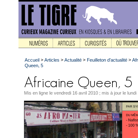
Accueil
>
Articles
>
Actualité
>
Feuilleton d’actualité
>
Af
Queen, 5
Mis en ligne le vendredi 16 avril 2010 ; mis à jour le lund
PAR
SY
DU MÊM
-
Nafiss
-
100 %