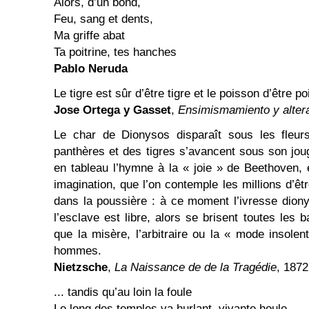
Alors, d’un bond,
Feu, sang et dents,
Ma griffe abat
Ta poitrine, tes hanches
Pablo Neruda
Le tigre est sûr d’être tigre et le poisson d’être p
Jose Ortega y Gasset
,
Ensimismamiento y alter
Le char de Dionysos disparaît sous les fleur
panthères et des tigres s’avancent sous son jo
en tableau l’hymne à la « joie » de Beethoven, 
imagination, que l’on contemple les millions d’ê
dans la poussière : à ce moment l’ivresse dion
l’esclave est libre, alors se brisent toutes les b
que la misère, l’arbitraire ou la « mode insolen
hommes.
Nietzsche
,
La Naissance de de la Tragédie
, 187
... tandis qu’au loin la foule
Le long des temples va hurlant, vivante houle,