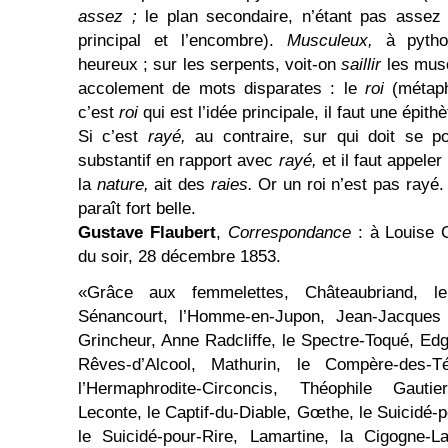
assez ;
le plan secondaire, n’étant pas asse
principal et l’encombre).
Musculeux,
à pyth
heureux ; sur les serpents, voit-on
saillir
les mus
accolement de mots disparates : le
roi
(métap
c’est
roi
qui est l’idée principale, il faut une épith
Si c’est
rayé,
au contraire, sur qui doit se por
substantif en rapport avec
rayé,
et il faut appele
la
nature,
ait des
raies.
Or un roi n’est pas rayé. 
paraît fort belle.
Gustave Flaubert
,
Correspondance
: à Louise C
du soir, 28 décembre 1853.
«Grâce aux femmelettes, Châteaubriand, le
Sénancourt, l’Homme-en-Jupon, Jean-Jacques 
Grincheur, Anne Radcliffe, le Spectre-Toqué, E
Rêves-d’Alcool, Mathurin, le Compère-des-
l’Hermaphrodite-Circoncis, Théophile Gautier,
Leconte, le Captif-du-Diable, Gœthe, le Suicidé-
le Suicidé-pour-Rire, Lamartine, la Cigogne-L