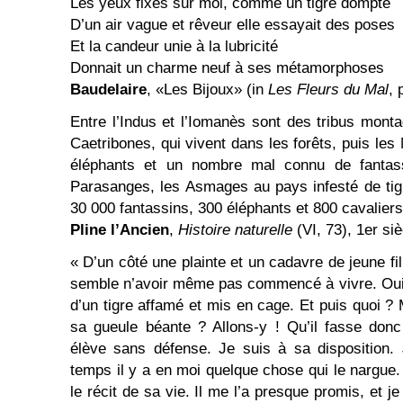
Les yeux fixés sur moi, comme un tigre dompté
D’un air vague et rêveur elle essayait des poses
Et la candeur unie à la lubricité
Donnait un charme neuf à ses métamorphoses
Baudelaire
, «Les Bijoux» (in
Les Fleurs du Mal
,
Entre l’Indus et l’Iomanès sont des tribus mont
Caetribones, qui vivent dans les forêts, puis les 
éléphants et un nombre mal connu de fantass
Parasanges, les Asmages au pays infesté de tig
30 000 fantassins, 300 éléphants et 800 cavaliers
Pline l’Ancien
,
Histoire naturelle
(VI, 73), 1er siè
« D’un côté une plainte et un cadavre de jeune fill
semble n’avoir même pas commencé à vivre. Oui,
d’un tigre affamé et mis en cage. Et puis quoi ? 
sa gueule béante ? Allons-y ! Qu’il fasse don
élève sans défense. Je suis à sa disposition.
temps il y a en moi quelque chose qui le nargue.
le récit de sa vie. Il me l’a presque promis, et je 