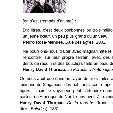
[on s’est trompés d’animal] :
Dix litres, c’est deux bonbonnes ou trois milli
un jeune bœuf, un peu plus grand qu’un veau.
Pedro Rosa-Mendes
,
Baie des tigres
, 2001.
Ne pourrions-nous traiter avec magnanimité le re
rencontrer sur leur propre terrain, avec des
dents de requin et des boucliers faits en peau de
Henry David Thoreau
,
Le Paradis à (re)conquér
On nous a dit que dans un rayon de trois miles à 
indienne de Singapour, des habitants sont empo
tigres ; mais le voyageur peut s’étendre dans
partout en Amérique du Nord, sans avoir à craind
Henry David Thoreau
,
De la marche
(traduit
titre :
Balades
), 1851.