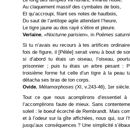
Au claquement massif des cymbales de bois,
Et qu’accroupi, filant ses notes de hautbois,
Du saut de l’antilope agile attendant l’heure,
Le tigre jaune au dos rayé s’étire et pleure.
Verlaine
,
«Nocturne parisien»,
in
Poèmes saturn
Si tu n’avais eu recours à tes artifices ordinai
fois de figure, il [Pélée] serait venu à bout de 
si d’abord tu étais un oiseau, l’oiseau, pour
prisonnier ; puis tu étais un arbre pesant : Pé
troisième forme fut celle d’un tigre à la peau t
détacha ses bras de ton corps.
Ovide
,
Métamorphoses
(XI, v.243-46), 1er siècle
Tout ce que nous acomplirons d’essentiel à pa
l’accomplirons faute de mieux. Sans contenteme
soleil : le boeuf écorché de Rembrandt. Mais com
et à l’odeur sur la gîte affichées, nous qui, sur 
jusqu’aux conséquences ? Une simplicité s’ébauch