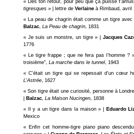
« Dès ton retour, pour peu que ça puisse t’amus
tigresques
» | lettre de
Verlaine
à Rimbaud, avril
« La peau de chagrin était comme un tigre avec leq
Balzac
,
La Peau de chagrin
, 1831
« Je suis un monstre, un tigre » |
Jacques
Caz
1776
« Le tigre frappe ; que ne fera pas l’homme ? 
troisième”,
La marche dans le tunnel
, 1943
« C’était un tigre qui se repessait d’un cœur 
L’Astrée
, 1627
« Son tigre était une curiosité, personne à Londres
|
Balzac
,
La Maison Nucingen
, 1838
« Il y a un tigre dans la maison » |
Eduardo Li
Mexico
« Enfin cet homme-tigre piano piano descendu