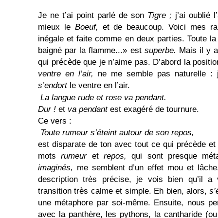
Je ne t’ai point parlé de son
Tigre ;
j’ai oublié 
mieux le
Boeuf,
et de beaucoup. Voici mes ra
inégale et faite comme en deux parties. Toute la
baigné par la flamme...» est
superbe.
Mais il y 
qui précède que je n’aime pas. D’abord la position
ventre en l’air,
ne me semble pas naturelle :
s’endort
le ventre en l’air.
La langue rude et rose va pendant.
Dur !
et
va pendant
est exagéré de tournure.
Ce vers :
Toute rumeur s’éteint autour de son repos,
est disparate de ton avec tout ce qui précède et
mots
rumeur
et
repos,
qui sont presque mét
imaginés,
me semblent d’un effet mou et lâche.
description très précise, je vois bien qu’il 
transition très calme et simple. Eh bien, alors,
s’
une métaphore par soi-même. Ensuite, nous per
avec la panthère, les pythons, la cantharide (ou