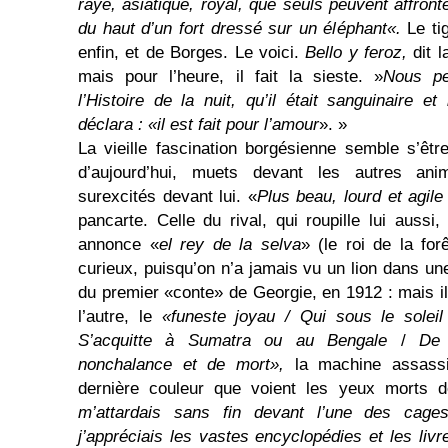
rayé, asiatique, royal, que seuls peuvent affro
du haut d’un fort dressé sur un éléphant«.
Le ti
enfin, et de Borges. Le voici.
Bello y feroz,
dit 
mais pour l’heure, il fait la sieste. »
Nous p
l’Histoire de la nuit, qu’il était sanguinaire e
déclara : «il est fait pour l’amour
».
»
La vieille fascination borgésienne semble s’êt
d’aujourd’hui, muets devant les autres anim
surexcités devant lui. «
Plus beau, lourd et agile
pancarte. Celle du rival, qui roupille lui aussi, 
annonce «
el rey de la selva
» (le roi de la forê
curieux, puisqu’on n’a jamais vu un lion dans une 
du premier «conte» de Georgie, en 1912 : mais i
l’autre, le
«funeste joyau / Qui sous le solei
S’acquitte à Sumatra ou au Bengale
/
De s
nonchalance et de mort»,
la machine assassi
dernière couleur que voient les yeux morts d
m’attardais sans fin devant l’une des cages
j’appréciais les vastes encyclopédies et les livre