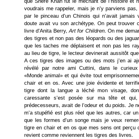
que Shere Khan fût le méchant de l’histoire et 
voudrais me rappeler, mais je n’y parviens pas,
par le pinceau d’un Chinois qui n’avait jamais
doute avait vu son archétype. On peut trouver c
livre d’Anita Berry,
Art for Children
. On me demand
des tigres et non pas des léopards ou des jagua
que les taches me déplaisent et non pas les ray
au lieu de tigre, le lecteur devinerait aussitôt que
A ces tigres des images ou des mots j’en ai aj
révélé par notre ami Cuttini, dans le curieux
«Monde animal» et qui évite tout emprisonnemen
chair et en os. Avec une joie évidente et terrifi
tigre dont la langue a léché mon visage, dont 
caressante s’est posée sur ma tête et qui,
prédecesseurs, avait de l’odeur et du poids. Je ne
m’a stupéfié est plus réel que les autres, car u
que les formes d’un songe mais je veux remerc
tigre en chair et en os que mes sens ont perçu c
revient comme reviennent les tigres des livres.