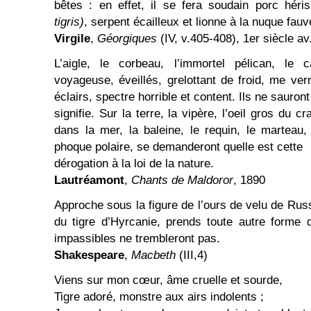
bêtes : en effet, il se fera soudain porc héri
tigris)
, serpent écailleux et lionne à la nuque fauv
Virgile
,
Géorgiques
(IV, v.405-408), 1er siècle av
L’aigle, le corbeau, l’immortel pélican, le
voyageuse, éveillés, grelottant de froid, me ver
éclairs, spectre horrible et content. Ils ne sauron
signifie. Sur la terre, la vipère, l’oeil gros du cr
dans la mer, la baleine, le requin, le marteau, 
phoque polaire, se demanderont quelle est cette
dérogation à la loi de la nature.
Lautréamont
,
Chants de Maldoror
, 1890
Approche sous la figure de l’ours de velu de Rus
du tigre d’Hyrcanie, prends toute autre forme 
impassibles ne trembleront pas.
Shakespeare
,
Macbeth
(III,4)
Viens sur mon cœur, âme cruelle et sourde,
Tigre adoré, monstre aux airs indolents ;