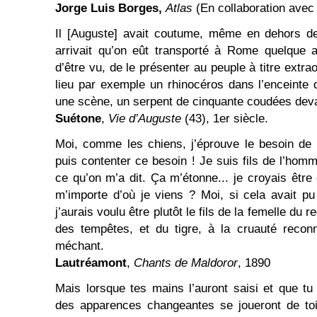
Jorge Luis Borges,
Atlas
(En collaboration ave
Il [Auguste] avait coutume, même en dehors des
arrivait qu’on eût transporté à Rome quelque a
d’être vu, de le présenter au peuple à titre extra
lieu par exemple un rhinocéros dans l’enceinte d
une scène, un serpent de cinquante coudées devan
Suétone
,
Vie d’Auguste
(43), 1er siècle.
Moi, comme les chiens, j’éprouve le besoin de l’
puis contenter ce besoin ! Je suis fils de l’hom
ce qu’on m’a dit. Ça m’étonne... je croyais être
m’importe d’où je viens ? Moi, si cela avait p
j’aurais voulu être plutôt le fils de la femelle du 
des tempêtes, et du tigre, à la cruauté recon
méchant.
Lautréamont
,
Chants de Maldoror
, 1890
Mais lorsque tes mains l’auront saisi et que tu 
des apparences changeantes se joueront de to