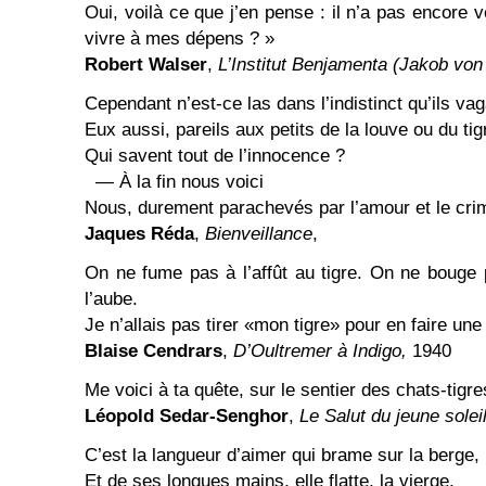
Oui, voilà ce que j’en pense : il n’a pas encore v
vivre à mes dépens ? »
Robert Walser
,
L’Institut Benjamenta (Jakob vo
Cependant n’est-ce las dans l’indistinct qu’ils v
Eux aussi, pareils aux petits de la louve ou du tig
Qui savent tout de l’innocence ?
— À la fin nous voici
Nous, durement parachevés par l’amour et le cri
Jaques Réda
,
Bienveillance
,
On ne fume pas à l’affût au tigre. On ne bouge
l’aube.
Je n’allais pas tirer «mon tigre» pour en faire une
Blaise Cendrars
,
D’Oultremer à Indigo,
1940
Me voici à ta quête, sur le sentier des chats-tigre
Léopold Sedar-Senghor
,
Le Salut du jeune solei
C’est la langueur d’aimer qui brame sur la berge,
Et de ses longues mains, elle flatte, la vierge,