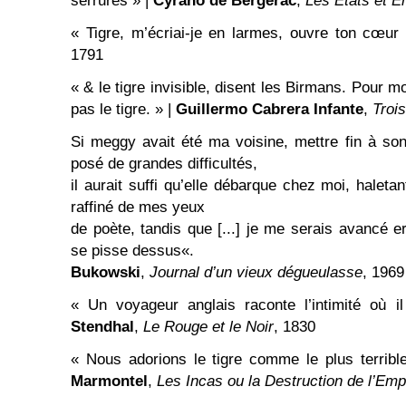
serrures » |
Cyrano de Bergerac
,
Les États et E
« Tigre, m’écriai-je en larmes, ouvre ton cœur
1791
« & le tigre invisible, disent les Birmans. Pour mo
pas le tigre. » |
Guillermo Cabrera Infante
,
Trois
Si meggy avait été ma voisine, mettre fin à so
posé de grandes difficultés,
il aurait suffi qu’elle débarque chez moi, haletan
raffiné de mes yeux
de poète, tandis que [...] je me serais avancé e
se pisse dessus«.
Bukowski
,
Journal d’un vieux dégueulasse
, 1969
« Un voyageur anglais raconte l’intimité où il
Stendhal
,
Le Rouge et le Noir
, 1830
« Nous adorions le tigre comme le plus terribl
Marmontel
,
Les Incas ou la Destruction de l’Emp