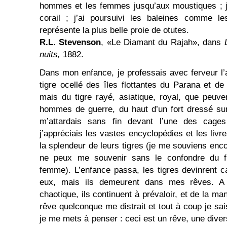
hommes et les femmes jusqu’aux moustiques ; j’
corail ; j’ai poursuivi les baleines comme le
représente la plus belle proie de otutes.
R.L. Stevenson
, «Le Diamant du Rajah», dans
nuits,
1882.
Dans mon enfance, je professais avec ferveur l’a
tigre ocellé des îles flottantes du Parana et d
mais du tigre rayé, asiatique, royal, que peuve
hommes de guerre, du haut d’un fort dressé sur
m’attardais sans fin devant l’une des cages
j’appréciais les vastes encyclopédies et les livre
la splendeur de leurs tigres (je me souviens enc
ne peux me souvenir sans le confondre du fr
femme). L’enfance passa, les tigres devinrent 
eux, mais ils demeurent dans mes rêves. A
chaotique, ils continuent à prévaloir, et de la ma
rêve quelconque me distrait et tout à coup je sai
je me mets à penser : ceci est un rêve, une dive