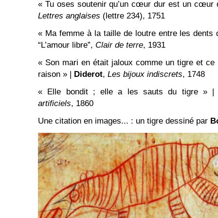
« Tu oses soutenir qu’un cœur dur est un cœur d
Lettres anglaises
(lettre 234), 1751
« Ma femme à la taille de loutre entre les dents 
“L’amour libre”,
Clair de terre
, 1931
« Son mari en était jaloux comme un tigre et ce n
raison » |
Diderot
,
Les bijoux indiscrets
, 1748
« Elle bondit ; elle a les sauts du tigre » 
artificiels
, 1860
Une citation en images... : un tigre dessiné par
B