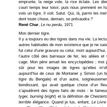
emprunte, la neige vole, la rixe éclate. Les di
court temps leur loisir, puis nous prennent en h
vois un tigre. Il voit. Salut. Qui, là, parmi les m
dont toute chose, demain, se prévaudra ?
René Char
,
Le nu perdu
, 1971
Mon dernier tigre.
Il y a toujours eu des tigres dans ma vie. La lect
autres habitudes de mon existence que je ne sais
fut celui d’une gravure ou celui, mort aujourd’hui,
l’autre côté des barreaux de fer, les allées e
cage. Mon père aimait les encyclopédies ; moi je
sûr pour les images de tigres qu’elles m’of
aujourd’hui de ceux de Montaner y Simon (un ti
tigre du Bengale) et d’un autre, soigneuseme
bondissant, qui avait quelque chose d’un fleu
s’ajoutèrent des tigres faits de mots : le fame
tyger, burning bright
) et la définition de Chester
terrible élégance
. Quand je lus, enfant,
Le Livre