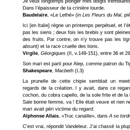
Je veux longtemps plonger mes doigts tremblant
Dans l’épaisseur de ta crinière lourde.
Baudelaire
, «Le Lethé» (in
Les Fleurs du Mal
, p
Ici [en Italie] règne un printemps perpétuel, et l
pas les siens ; deux fois les brebis y sont pleine
des fruits. Par contre, on n’y trouve pas les ti
absunt)
et la race cruelle des lions.
Virgile
,
Géorgiques
(II, v.149-151), entre 36 et 2
Son mari est parti pour Alep, comme patron du Ti
Shakespeare
,
Macbeth
(I,3)
La prunelle de cette chipie semblait un mee
regards de la création. l y avait, dans ce regar
cochon, du cobra capello, de la sole frite et de la
Sale bonne femme, va ! Elle était veuve et rien n
mari avait péri victime du
regard
.
Alphonse Allais
, «Truc canaille», dans
A se tord
C’est vrai, répondit Vandeleur. J’ai chassé la plu