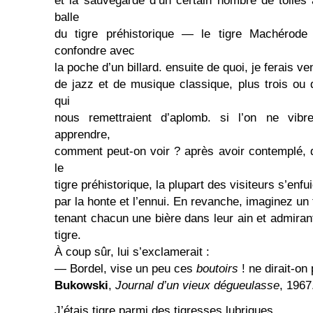
et la sauvegarde d’un certain nombre de toiles 
balle
du tigre préhistorique — le tigre Machéro
confondre avec
la poche d’un billard. ensuite de quoi, je ferais v
de jazz et de musique classique, plus trois ou
qui
nous remettraient d’aplomb. si l’on ne vib
apprendre,
comment peut-on voir ? après avoir contemplé, de
le
tigre préhistorique, la plupart des visiteurs s’enfui
par la honte et l’ennui. En revanche, imaginez un 
tenant chacun une bière dans leur ain et admira
tigre.
À coup sûr, lui s’exclamerait :
— Bordel, vise un peu ces
boutoirs
! ne dirait-on
Bukowski
,
Journal d’un vieux dégueulasse
, 1967
J’étais tigre parmi des tigresses lubriques