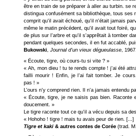
être en train de se préparer à aller au turbin. se re
distingua confusément sa bibliothèque, tous ses r
comprit qu’il avait échoué, qu’il n’était jamais pa
même le matin précédent, qu’il avait tout foiré, qu’
de plus sur l’arbre et qu’il s’apprêtait à tomber da
pendant quelques secondes, il en fut accablé, pu
Bukowski
,
Journal d’un vieux dégueulasse
, 1967
« Écoute, tigre, où cours-tu si vite ? »
« Ah, mon dieu ! tu te rends compte ! j’ai été attr
failli mourir ! Enfin, je l’ai fait tomber. Je cour
pas ! »
L’ours n’y comprend rien. Il n’a jamais entendu pa
« Écoute, tigre, je ne saisis pas bien. Raconte 
doucement. »
Le tigre raconte tout ce qu’il a vécu depuis sa de
« Hohoho ! tigre ! mais tu avais peur de rien. [...]
Tigre et kaki
& autres
contes de Corée
(trad. M