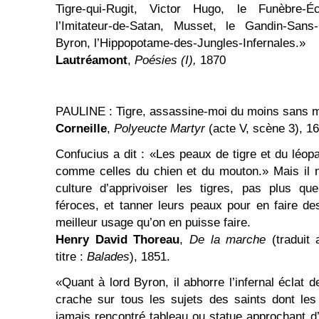
Tigre-qui-Rugit, Victor Hugo, le Funèbre-Éc
l’Imitateur-de-Satan, Musset, le Gandin-Sans-C
Byron, l’Hippopotame-des-Jungles-Infernales.»
Lautréamont
,
Poésies (I),
1870
PAULINE : Tigre, assassine-moi du moins sans m
Corneille
,
Polyeucte Martyr
(acte V, scène 3), 1
Confucius a dit : «Les peaux de tigre et du léop
comme celles du chien et du mouton.» Mais il 
culture d’apprivoiser les tigres, pas plus q
féroces, et tanner leurs peaux pour en faire d
meilleur usage qu’on en puisse faire.
Henry David Thoreau
,
De la marche
(traduit
titre :
Balades
), 1851.
«Quant à lord Byron, il abhorre l’infernal éclat 
crache sur tous les sujets des saints dont les 
jamais rencontré tableau ou statue approchant d’