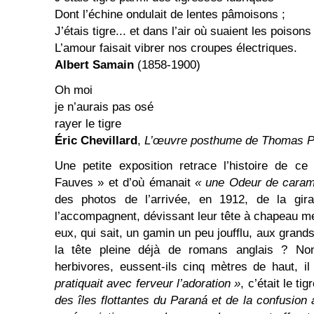
Dont l’échine ondulait de lentes pâmoisons ;
J’étais tigre... et dans l’air où suaient les poisons
L’amour faisait vibrer nos croupes électriques.
Albert Samain
(1858-1900)
Oh moi
je n’aurais pas osé
rayer le tigre
Éric Chevillard
,
L’œuvre posthume de Thomas Pi
Une petite exposition retrace l’histoire de ce
Fauves » et d’où émanait
« une Odeur de carame
des photos de l’arrivée, en 1912, de la gir
l’accompagnent, dévissant leur tête à chapeau me
eux, qui sait, un gamin un peu joufflu, aux gra
la tête pleine déjà de romans anglais ? No
herbivores, eussent-ils cinq mètres de haut, i
pratiquait avec ferveur l’adoration »
, c’était le tig
des îles flottantes du Paraná et de la confusion