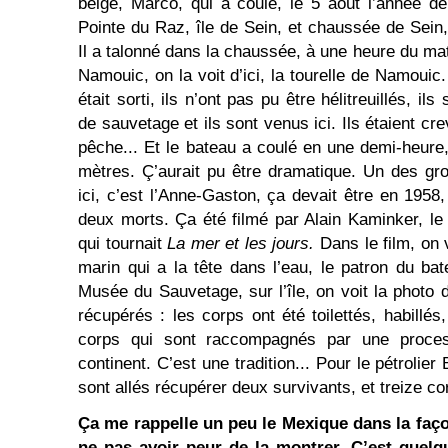
belge, Marco, qui a coulé, le 5 août l’année der
Pointe du Raz, île de Sein, et chaussée de Sein,
Il a talonné dans la chaussée, à une heure du mati
Namouic, on la voit d’ici, la tourelle de Namouic.
était sorti, ils n’ont pas pu être hélitreuillés, i
de sauvetage et ils sont venus ici. Ils étaient cr
pêche... Et le bateau a coulé en une demi-heure,
mètres. Ç’aurait pu être dramatique. Un des gr
ici, c’est l’Anne-Gaston, ça devait être en 1958
deux morts. Ça été filmé par Alain Kaminker, le
qui tournait
La mer et les jours.
Dans le film, on 
marin qui a la tête dans l’eau, le patron du ba
Musée du Sauvetage, sur l’île, on voit la photo 
récupérés : les corps ont été toilettés, habillés
corps qui sont raccompagnés par une process
continent. C’est une tradition... Pour le pétrolie
sont allés récupérer deux survivants, et treize cor
Ça me rappelle un peu le Mexique dans la faço
ne pas avoir peur de la montrer. C’est quelq