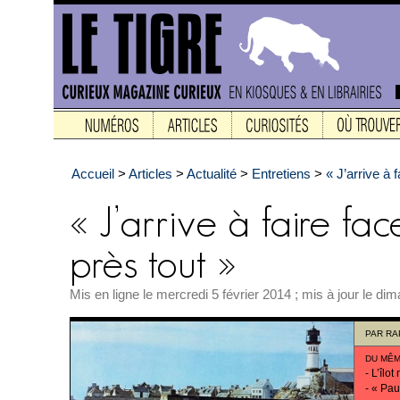
Accueil
>
Articles
>
Actualité
>
Entretiens
>
« J’arrive à 
Mis en ligne le mercredi 5 février 2014 ; mis à jour le 
PAR
RA
DU MÊM
-
L’îlot
-
« Pau