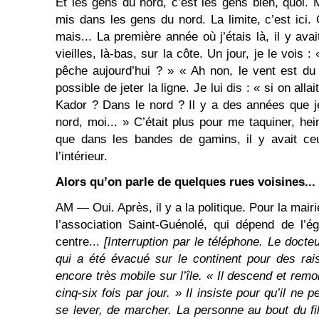
Et les gens du nord, c’est les gens bien, quoi. M
mis dans les gens du nord. La limite, c’est ici. 
mais... La première année où j’étais là, il y ava
vieilles, là-bas, sur la côte. Un jour, je le vois :
pêche aujourd’hui ? » « Ah non, le vent est du
possible de jeter la ligne. Je lui dis : « si on all
Kador ? Dans le nord ? Il y a des années que j
nord, moi... » C’était plus pour me taquiner, he
que dans les bandes de gamins, il y avait ce
l’intérieur.
Alors qu’on parle de quelques rues voisines...
AM ― Oui. Après, il y a la politique. Pour la mairie
l’association Saint-Guénolé, qui dépend de l’égl
centre...
[Interruption par le téléphone. Le doct
qui a été évacué sur le continent pour des rai
encore très mobile sur l’île. « Il descend et remo
cinq-six fois par jour. » Il insiste pour qu’il ne
se lever, de marcher. La personne au bout du fil