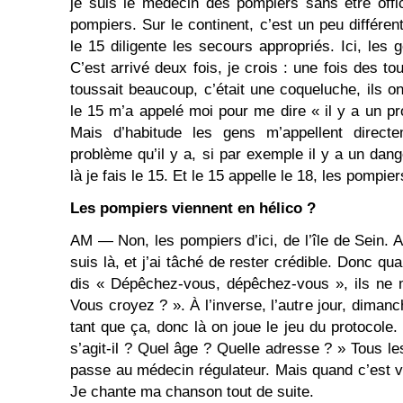
je suis le médecin des pompiers sans être offi
pompiers. Sur le continent, c’est un peu différent
le 15 diligente les secours appropriés. Ici, les 
C’est arrivé deux fois, je crois : une fois des tou
toussait beaucoup, c’était une coqueluche, ils on
le 15 m’a appelé moi pour me dire « il y a un prob
Mais d’habitude les gens m’appellent direct
problème qu’il y a, si par exemple il y a un dange
là je fais le 15. Et le 15 appelle le 18, les pompie
Les pompiers viennent en hélico ?
AM ― Non, les pompiers d’ici, de l’île de Sein. Al
suis là, et j’ai tâché de rester crédible. Donc qua
dis « Dépêchez-vous, dépêchez-vous », ils ne 
Vous croyez ? ». À l’inverse, l’autre jour, dimanc
tant que ça, donc là on joue le jeu du protocole.
s’agit-il ? Quel âge ? Quelle adresse ? » Tous l
passe au médecin régulateur. Mais quand c’est vr
Je chante ma chanson tout de suite.