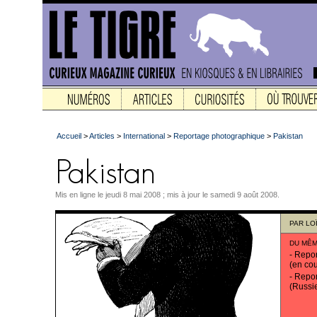
Accueil
>
Articles
>
International
>
Reportage photographique
>
Pakistan
Mis en ligne le jeudi 8 mai 2008 ; mis à jour le samedi 9 août 2008.
PAR
LOÏ
DU MÊM
-
Repor
(en cou
-
Repor
(Russi