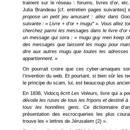
trainent sur le réseau : forums, livres d’or, 
Julia Brandeau [cf. entretien pages suivantes] 
propose un petit jeu amusant : allez dans Goog
suivante : « Livre + d’or + mugu* ». Vous allez to
cherchez parmi les messages dans le livre d’or e
un message qui sera : « mugu guy men keep off 
des messages que laissent les mugu pour marque
dire aux autres mugu que toutes les adresses m
appartiennent. »
On pourrait croire que ces cyber-arnaques son
l’invention du web. Et pourtant, si bien sûr les t
le principe du scam, lui, est beaucoup plus ancie
En 1836, Vidocq écrit
Les Voleurs,
livre qui a po
dévoile les ruses de tous les fripons et destiné
tous les honnêtes gens.
Ce dictionnaire d’ar
présentation des escrocqueries les plus coura
trouve les « lettres de Jérusalem (2) ».