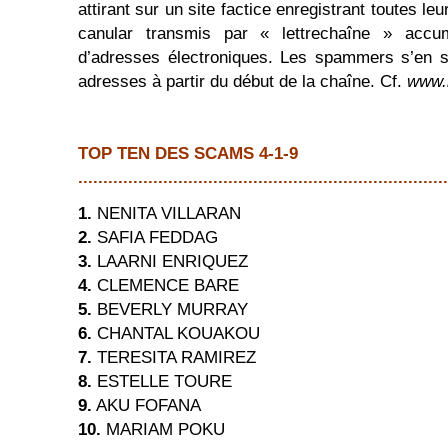
attirant sur un site factice enregistrant toutes le
canular transmis par « lettrechaîne » acc
d’adresses électroniques. Les spammers s’en s
adresses à partir du début de la chaîne. Cf.
www.
TOP TEN DES SCAMS 4-1-9
..........................................................................
1.
NENITA VILLARAN
2.
SAFIA FEDDAG
3.
LAARNI ENRIQUEZ
4.
CLEMENCE BARE
5.
BEVERLY MURRAY
6.
CHANTAL KOUAKOU
7.
TERESITA RAMIREZ
8.
ESTELLE TOURE
9.
AKU FOFANA
10.
MARIAM POKU