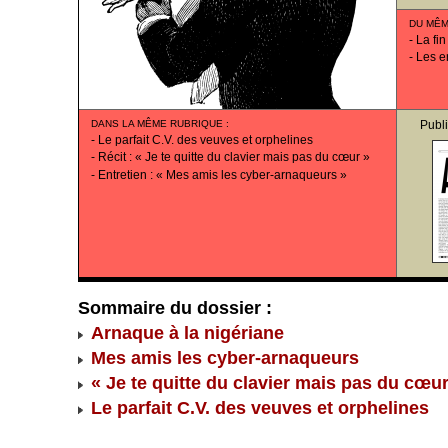
DU MÊM
-
La fin
-
Les e
DANS LA MÊME RUBRIQUE
:
Publ
-
Le parfait C.V. des veuves et orphelines
-
Récit : « Je te quitte du clavier mais pas du cœur »
-
Entretien : « Mes amis les cyber-arnaqueurs »
Sommaire du dossier :
Arnaque à la nigériane
Mes amis les cyber-arnaqueurs
« Je te quitte du clavier mais pas du cœur
Le parfait C.V. des veuves et orphelines