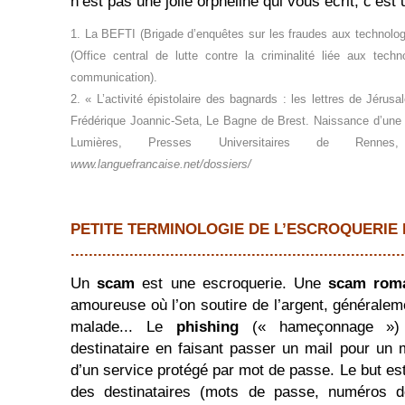
n’est pas une jolie orpheline qui vous écrit, c’est
1. La BEFTI (Brigade d’enquêtes sur les fraudes aux technolog
(Office central de lutte contre la criminalité liée aux techn
communication).
2. « L’activité épistolaire des bagnards : les lettres de Jéru
Frédérique Joannic-Seta, Le Bagne de Brest. Naissance d’une i
Lumières, Presses Universitaires de Renne
www.languefrancaise.net/dossiers/
PETITE TERMINOLOGIE DE L’ESCROQUERIE
..........................................................................
Un
scam
est une escroquerie. Une
scam rom
amoureuse où l’on soutire de l’argent, généralem
malade... Le
phishing
(« hameçonnage ») 
destinataire en faisant passer un mail pour u
d’un service protégé par mot de passe. Le but es
des destinataires (mots de passe, numéros d