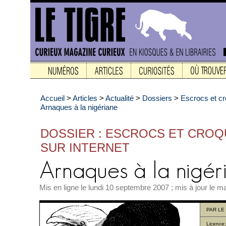
Accueil
>
Articles
>
Actualité
>
Dossiers
>
Escrocs et cr
Arnaques à la nigériane
DOSSIER : ESCROCS ET CRO
SUR INTERNET
Mis en ligne le lundi 10 septembre 2007 ; mis à jour le m
PAR
LE
Licence