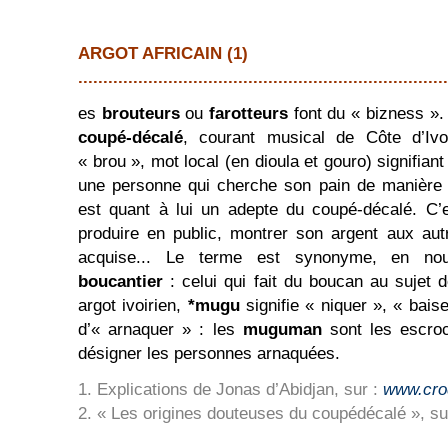
ARGOT AFRICAIN (1)
..........................................................................
es
brouteurs
ou
farotteurs
font du « bizness ». 
coupé-décalé
, courant musical de Côte d’Ivoi
« brou », mot local (en dioula et gouro) signifian
une personne qui cherche son pain de manièr
est quant à lui un adepte du coupé-décalé. C’
produire en public, montrer son argent aux aut
acquise... Le terme est synonyme, en nouc
boucantier
: celui qui fait du boucan au sujet 
argot ivoirien,
*mugu
signifie « niquer », « bais
d’« arnaquer » : les
muguman
sont les escroc
désigner les personnes arnaquées.
1. Explications de Jonas d’Abidjan, sur :
www.cro
2. « Les origines douteuses du coupédécalé », su