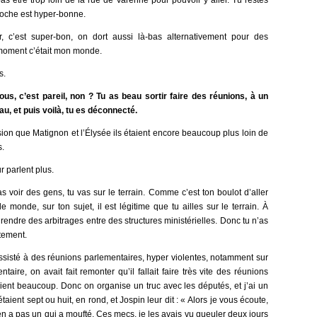
pas être trop loin de la rue de Varenne pour pouvoir y aller. Tu restes
toche est hyper-bonne.
 c’est super-bon, on dort aussi là-bas alternativement pour des
moment c’était mon monde.
s.
us, c’est pareil, non ? Tu as beau sortir faire des réunions, à un
u, et puis voilà, tu es déconnecté.
ion que Matignon et l’Élysée ils étaient encore beaucoup plus loin de
s.
 parlent plus.
 voir des gens, tu vas sur le terrain. Comme c’est ton boulot d’aller
monde, sur ton sujet, il est légitime que tu ailles sur le terrain. À
endre des arbitrages entre des structures ministérielles. Donc tu n’as
ctement.
sisté à des réunions parlementaires, hyper violentes, notamment sur
taire, on avait fait remonter qu’il fallait faire très vite des réunions
aient beaucoup. Donc on organise un truc avec les députés, et j’ai un
étaient sept ou huit, en rond, et Jospin leur dit : « Alors je vous écoute,
’y en a pas un qui a moufté. Ces mecs, je les avais vu gueuler deux jours