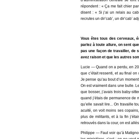
d’administration centrale se font 
répondent : « Ça me fait chier parc
disent : « Si j’ai un relais au c
recrutes un dir’cab’, un dir’cab’ ad
Vous êtes tous des cerveaux, én
parlez à toute allure, on sent q
pas une façon de travailler, de
avez raison et que les autres so
Lucie ― Quand on a perdu, en 2002
que c’était ressenti, et au final 
Je pense qu’au bout d’un moment il 
On est vraiment dans une bulle. Le 
que bosser, j’avais trois baby-sitt
quand j’étais de permanence de nuit
qu’elle savait lire... On travaille
acuité, on voit moins ses copains,
plus de militants, et à la fin j’é
retrouvés dans la cour, on est all
Philippe ― Faut voir qu’à Matignon