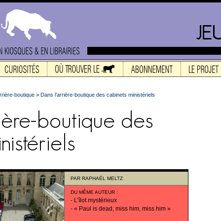
rrière-boutique
>
Dans l’arrière-boutique des cabinets ministériels
PAR
RAPHAËL MELTZ
DU MÊME AUTEUR
:
-
L’îlot mystérieux
-
« Paul is dead, miss him, miss him »