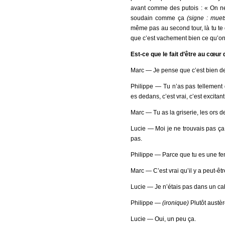
avant comme des putois : « On ne 
soudain comme ça
(signe : muet
même pas au second tour, là tu te 
que c’est vachement bien ce qu’on 
Est-ce que le fait d’être au cœur
Marc ― Je pense que c’est bien de
Philippe ― Tu n’as pas tellement d
es dedans, c’est vrai, c’est excitant
Marc ― Tu as la griserie, les ors 
Lucie ― Moi je ne trouvais pas ça
pas.
Philippe ― Parce que tu es une fem
Marc ― C’est vrai qu’il y a peut-êt
Lucie ― Je n’étais pas dans un cab
Philippe ―
(ironique)
Plutôt austèr
Lucie ― Oui, un peu ça.