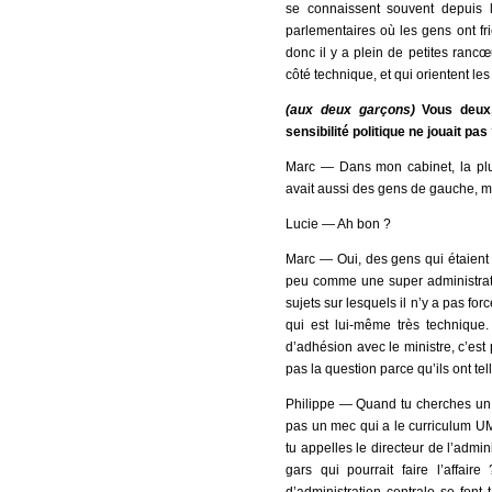
se connaissent souvent depuis 
parlementaires où les gens ont fr
donc il y a plein de petites ranc
côté technique, et qui orientent les
(aux deux garçons)
Vous deux,
sensibilité politique ne jouait pas
Marc ― Dans mon cabinet, la plupa
avait aussi des gens de gauche, 
Lucie ― Ah bon ?
Marc ― Oui, des gens qui étaient 
peu comme une super administratio
sujets sur lesquels il n’y a pas for
qui est lui-même très technique. 
d’adhésion avec le ministre, c’est p
pas la question parce qu’ils ont tel
Philippe ― Quand tu cherches un m
pas un mec qui a le curriculum U
tu appelles le directeur de l’admi
gars qui pourrait faire l’affa