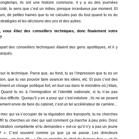
longtemps, ils ont une histoire commune, il y a eu des journées
icoté, tu sens que c’est un milieu presque incestueux par moment. Et
œurs, de petites haines que tu ne calcules pas du tout quand tu es du
 stratégies et les décisions des uns et des autres.
 vous étiez des conseillers techniques, donc finalement votre
 ?
rt des conseillers techniques étaient des gens apolitiques, et il y
marqués.
sur le technique. Parce que, au fond, tu as l’impression que tu es un
n, que tu vas pouvoir faire avancer tes idées, etc. Et puis c’est des
cément un clivage politique fort, en tout cas dans le ministère où j’étais,
Quand tu es à l’immigration et l’identité nationale, si tu n’as pas
lus difficile. Quoiqu’il y en a pour qui c’est indolore ; ils ne se posent
lement envie de faire du cabinet, c’est un tel accélérateur de carrière...
ec qui va s’occuper de la régulation des transports, tu ne cherches
MP, tu cherches un mec qui sait comment ça marche à peu près. Donc
nistration compétente et tu demandes « est-ce qu’il n’y a pas un jeune
ire ? ». C’est souvent comme ça que ça se passe. Les directeurs