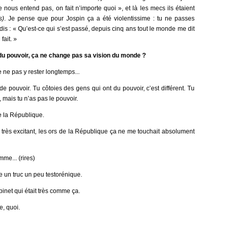
nous entend pas, on fait n’importe quoi », et là les mecs ils étaient
s)
. Je pense que pour Jospin ça a été violentissime : tu ne passes
dis : « Qu’est-ce qui s’est passé, depuis cinq ans tout le monde me dit
fait. »
 du pouvoir, ça ne change pas sa vision du monde ?
 ne pas y rester longtemps...
e pouvoir. Tu côtoies des gens qui ont du pouvoir, c’est différent. Tu
, mais tu n’as pas le pouvoir.
de la République.
 très excitant, les ors de la République ça ne me touchait absolument
me... (rires)
re un truc un peu testorénique.
inet qui était très comme ça.
e, quoi.