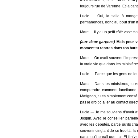
les ministères, c’est : on ne veut 
toujours rue de Varenne. Et la can
Lucie ― Oui, la salle à manger,
permanences, donc au bout d’un 
Marc ― Il y a un petit côté vase clo
(aux deux garçons)
Mais pour vo
moment tu rentres dans ton burea
Marc ― On avait souvent l’impress
la vraie vie que dans les ministère
Lucie ― Parce que les gens ne leur
Marc ― Dans les ministères, tu vas
comprendre comment fonctionne le 
Matignon, tu es simplement censé r
pas le droit d’aller au contact dire
Lucie ― Je me souviens d’avoir as
Jospin. Avec le conseiller parlemen
avec les députés, parce qu’ils cri
souvenir cinglant de ce truc-là. Ils 
parce qu’il paraît que... ». Et il n