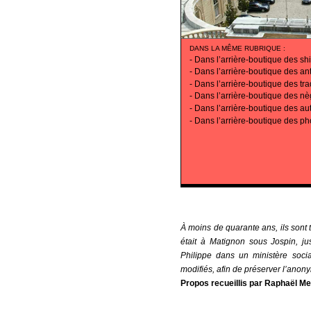
DANS LA MÊME RUBRIQUE
:
-
Dans l’arrière-boutique des s
-
Dans l’arrière-boutique des a
-
Dans l’arrière-boutique des tr
-
Dans l’arrière-boutique des nèg
-
Dans l’arrière-boutique des aut
-
Dans l’arrière-boutique des p
À moins de quarante ans, ils sont t
était à Matignon sous Jospin, j
Philippe dans un ministère soci
modifiés, afin de préserver l’anon
Propos recueillis par Raphaël Mel