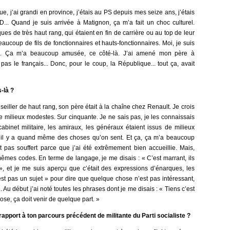
e, j’ai grandi en province, j’étais au PS depuis mes seize ans, j’étais
ID... Quand je suis arrivée à Matignon, ça m’a fait un choc culturel.
ues de très haut rang, qui étaient en fin de carrière ou au top de leur
 beaucoup de fils de fonctionnaires et hauts-fonctionnaires. Moi, je suis
oilà. Ça m’a beaucoup amusée, ce côté-là. J’ai amené mon père à
 pas le français... Donc, pour le coup, la République... tout ça, avait
-là ?
eiller de haut rang, son père était à la chaîne chez Renault. Je crois
 de milieux modestes. Sur cinquante. Je ne sais pas, je les connaissais
abinet militaire, les amiraux, les généraux étaient issus de milieux
s il y a quand même des choses qu’on sent. Et ça, ça m’a beaucoup
 pas souffert parce que j’ai été extrêmement bien accueillie. Mais,
mes codes. En terme de langage, je me disais : « C’est marrant, ils
, et je me suis aperçu que c’était des expressions d’énarques, les
st pas un sujet » pour dire que quelque chose n’est pas intéressant,
. Au début j’ai noté toutes les phrases dont je me disais : « Tiens c’est
ose, ça doit venir de quelque part. »
r rapport à ton parcours précédent de militante du Parti socialiste ?