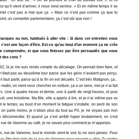
taxer : on leur dit : « On va prendre le chef du bureau truc », et ils
e qu’il vient d’arriver, il nous rend service. » Et en même temps il se
abinet c’est pas si mal que ça. » Mais ce n’est pas comme ça que tu
joint, un conseiller parlementaire, ça c’est sûr que non !
arques ou non, habitués à aller vite : là dans cet entretien vous
ue c’est une façon d’être. Est-ce qu’au bout d’un moment ça ne crée
 se comprendre, et que vous finissez par être persuadés que vous
nt des cons ?
, là je me suis rendu compte du décalage. On pensait bien faire, et
on n’était pas au deuxième tour parce que les gens n’avaient pas perçu.
faut partir, parce qu’à la fin on est décalés. C’est très Matignon, ça...
matin, on vient vous chercher en voiture, ça a un sens, moi je n’ai fait
ers. Une à quatre heure et demie, une à partir de vingt heures, et puis
, une troisième. Ma fille, elle a appris à lire, et je n’ai même pas vu
 tout le temps, au bout d’un moment la fatigue s’installe, on perd de son
 on parle moins, je n’allais plus du tout au PS, je ne voyais pas non
tais déconnectée. Et quand ça s’est arrêté hyper brutalement, on s’est
és rue de Varenne au café, je ne savais plus comment je m’appelais.
, rue de Varenne, tout le monde vient te voir, tu ne sors jamais. Pour