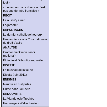
tout »
« Le respect de la diversité n’est
pas une donnée française »
RÉCIT
Là où il n’y a rien
Lagardère²
REPORTAGES
Le dernier catholique heureux
Une audience à la Cour nationale
du droit d’asile
ANALYSE
Grothendieck mon trésor
(national)
Éthiopie et Djibouti, sang mêlé
DISETTE
Le museau de la taupe
Disette (juin 2011)
ÉNIGMES
Meurtre en huit pistes
Crime dans l’au-delà
RENCONTRE
La Viande et le Trophée
Hommage à Walter Lewino