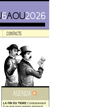
LA FIN DU TIGRE
Contrairement
à ce que nous avions annoncé