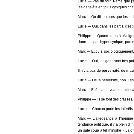
Lucie ― Pas du tout. Parce que j’a
les gens étaient plus cyniques chez
Marc ― On dit toujours que les tec
Lucie ― Oui, dans les partis, c’est
Philippe ― Quand tu es à Matignon
donc t’es pas hyper cynique, parce 
Marc ― Et puis, sociologiquement, 
Lucie ― Oui, les gens sont très pol
Il n’y a pas de perversité, de ma
Lucie ― De la perversité, non. Les g
Marc ― Enfin, au niveau des dir’ca
Philippe ― Ils se font des crasses, 
Lucie ― Chacun porte les intérêts d
Marc ― L’allégeance à l’homme p
tendance politique, il y a plein d’i
un sale coup à tel ministre » La di