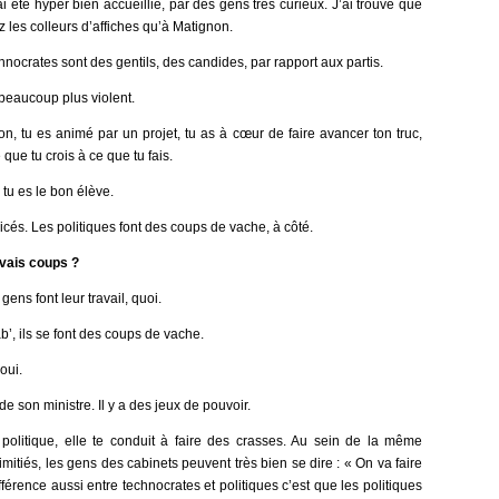
i été hyper bien accueillie, par des gens très curieux. J’ai trouvé que
 les colleurs d’affiches qu’à Matignon.
hnocrates sont des gentils, des candides, par rapport aux partis.
 beaucoup plus violent.
, tu es animé par un projet, tu as à cœur de faire avancer ton truc,
que tu crois à ce que tu fais.
tu es le bon élève.
icés. Les politiques font des coups de vache, à côté.
uvais coups ?
ens font leur travail, quoi.
b’, ils se font des coups de vache.
oui.
e son ministre. Il y a des jeux de pouvoir.
olitique, elle te conduit à faire des crasses. Au sein de la même
nimitiés, les gens des cabinets peuvent très bien se dire : « On va faire
fférence aussi entre technocrates et politiques c’est que les politiques