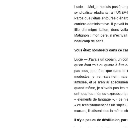
Lucie ― Moi, je ne suis pas énarqu
syndicaliste étudiante, à l’UNEF-
Parce que j’étais entourée d’énarq
carrière administrative. Il y avait
fille d’immigré italien, donc v
Matignon : mon père, il n’écrivait
beaucoup de sens.
Vous étiez nombreux dans ce cas
Lucie ― J’avais un copain, un cons
qu’on était trois ou quatre à être
pas tous, peut-être que dans le c
modestes, je n’en sais rien, mai
amusée, et je n’en ai absolument
quand même, je n’avais pas les mê
ont tous les mêmes expressions »
« éléments de langage », « ce n’e
« ce n’est vraiment pas un sujet »..
marrant, ils disent tous la même ch
Il n’y a pas eu de désillusion, pa