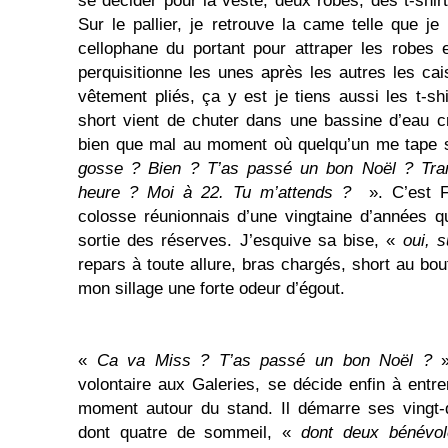
se décider pour la veste, deux robes, des t-shirt
Sur le pallier, je retrouve la came telle que je 
cellophane du portant pour attraper les robes e
perquisitionne les unes après les autres les ca
vêtement pliés, ça y est je tiens aussi les t-shir
short vient de chuter dans une bassine d’eau c
bien que mal au moment où quelqu’un me tape s
gosse ? Bien ? T’as passé un bon Noël ? Tranq
heure ? Moi à 22. Tu m’attends ?
». C’est Fé
colosse réunionnais d’une vingtaine d’années q
sortie des réserves. J’esquive sa bise, «
oui, 
repars à toute allure, bras chargés, short au bou
mon sillage une forte odeur d’égout.
«
Ca va Miss ? T’as passé un bon Noël ?
»
volontaire aux Galeries, se décide enfin à entr
moment autour du stand. Il démarre ses vingt-
dont quatre de sommeil, «
dont deux bénévo