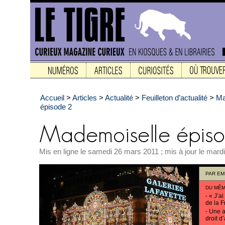
Accueil
>
Articles
>
Actualité
>
Feuilleton d’actualité
>
Ma
épisode 2
Mis en ligne le samedi 26 mars 2011 ; mis à jour le mardi
PAR
EM
DU MÊM
-
« J’ai
de la F
-
Une a
droit d’