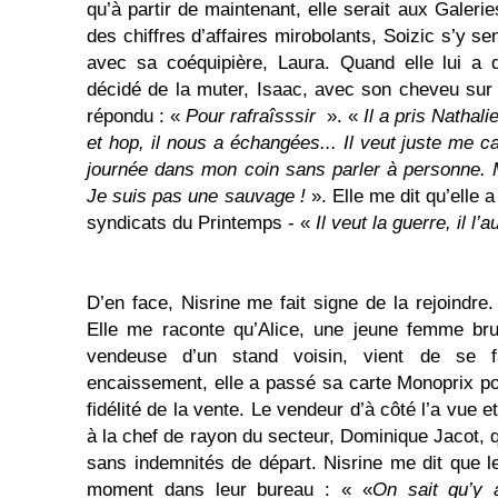
qu’à partir de maintenant, elle serait aux Galerie
des chiffres d’affaires mirobolants, Soizic s’y sen
avec sa coéquipière, Laura. Quand elle lui a 
décidé de la muter, Isaac, avec son cheveu sur 
répondu : «
Pour rafraîsssir
». «
Il a pris Nathali
et hop, il nous a échangées... Il veut juste me ca
journée dans mon coin sans parler à personne. Ma
Je suis pas une sauvage !
». Elle me dit qu’elle 
syndicats du Printemps - «
Il veut la guerre, il l’
D’en face, Nisrine me fait signe de la rejoindre
Elle me raconte qu’Alice, une jeune femme brun
vendeuse d’un stand voisin, vient de se fa
encaissement, elle a passé sa carte Monoprix po
fidélité de la vente. Le vendeur d’à côté l’a vu
à la chef de rayon du secteur, Dominique Jacot, q
sans indemnités de départ. Nisrine me dit que le
moment dans leur bureau : « «
On sait qu’y 