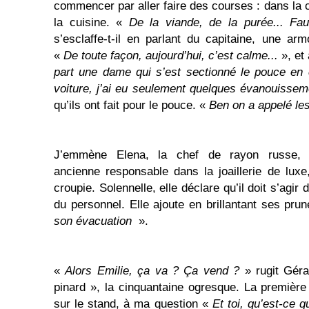
commencer par aller faire des courses : dans la c
la cuisine. «
De la viande, de la purée... Fau
s’esclaffe-t-il en parlant du capitaine, une a
«
De toute façon, aujourd’hui, c’est calme...
», et 
part une dame qui s’est sectionné le pouce en 
voiture, j’ai eu seulement quelques évanouissem
qu’ils ont fait pour le pouce. «
Ben on a appelé l
J’emmène Elena, la chef de rayon russe, c
ancienne responsable dans la joaillerie de luxe,
croupie. Solennelle, elle déclare qu’il doit s’agi
du personnel. Elle ajoute en brillantant ses prun
son évacuation
».
«
Alors Emilie, ça va ? Ça vend ?
» rugit Géra
pinard », la cinquantaine ogresque. La première 
sur le stand, à ma question «
Et toi, qu’est-ce qu