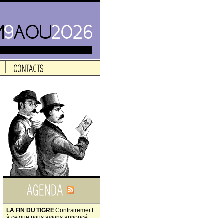
LA FIN DU TIGRE
Contrairement
à ce que nous avions annoncé