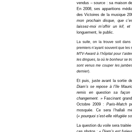
vendus – source : sa maison de 
En 2008, ses apparitions média
des Victoires de la musique 200
mon prochain disque, que c’es
laissez-moi m’offrir un kif, 
longuement, le public.
La suite, on la trouve soit dans
premiers n’ayant souvent que les 
MTV-Award à l’hôpital pour t’aider 
les dingues, la où le bonheur se 
sont venus me couper les jambes,
dernier
).
Et puis, juste avant la sortie d
Diam’s se repose à l’île Mauri
remis en question sa façon 
changement. »
Fascinant grand 
Octobre 2009 :
Paris-Match
p
mosquée. Ce sera l’hallali m
(
« pourquoi s’est-elle réfugiée 
La question du voile sera traitée
ces photos :
« Diam’s est furieu