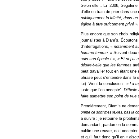
Selon elle... En 2008, Ségolèn
d’elle en train de prier dans une
publiquement la laïcité, dans un
église à titre strictement privé »
Plus encore que son choix relig
journalistes à Diam’s. Écoutons
d’interrogations,
« notamment sur
homme-femme. »
Suivent deux c
suis son épaule ! »
,
« Et si j’ai 
désire-t-elle que les femmes arrê
peut travailler tout en étant un
phrase peut s’entendre dans le s
lui). Vient la conclusion :
« La r
juste que l’on accepte”.
Difficil
faire admettre son point de vue 
Premièrement, Diam’s ne demand
prime ce sont mes textes, pas la c
à suivre : je retourne la problé
demandant, pardon en la sommant 
public une œuvre, doit accepter
et qu’il faut donc qu’il en
« discu