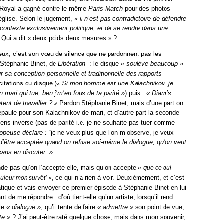
e Royal a gagné contre le même
Paris-Match
pour des photos
 église. Selon le jugement,
« il n’est pas contradictoire de défendre
 contexte exclusivement politique, et de se rendre dans une
.
Qui a dit « deux poids deux mesures » ?
ieux, c’est son vœu de silence que ne pardonnent pas les
 Stéphanie Binet, de
Libération
: le disque
« soulève beaucoup »
 sa conception personnelle et traditionnelle des rapports
itations du disque (
« Si mon homme est une Kalachnikov, je
un mari qui tue, ben j’m’en fous de ta parité »
) puis :
« Diam’s
tent de travailler ? »
Pardon Stéphanie Binet, mais d’une part on
e épaule pour son Kalachnikov de mari, et d’autre part la seconde
ens inverse (pas de parité i.e. je ne souhaite pas tuer comme
appeuse déclare :
“je ne veux plus que l’on m’observe, je veux
e d’être acceptée quand on refuse soi-même le dialogue, qu’on veut
sans en discuter. »
e pas qu’on l’accepte elle, mais qu’on accepte
« q
ue ce qui
, ce qui n’a rien à voir. Deuxièmement, et c’est
ouleur mon survêt’ »
matique et vais envoyer ce premier épisode à Stéphanie Binet en lui
de me répondre : d’où tient-elle qu’un artiste, lorsqu’il rend
 le
« dialogue »
, qu’il tente de faire
« admettre »
son point de vue,
te »
? J’ai peut-être raté quelque chose, mais dans mon souvenir,