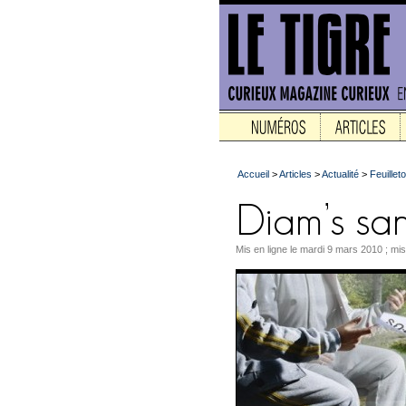
Accueil
>
Articles
>
Actualité
>
Feuilleto
Mis en ligne le mardi 9 mars 2010 ; mis 