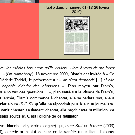
Publié dans le
numéro 01
(13-26 février
2010)
, les médias font ceux qu’ils veulent. Libre à vous de me jouer
s. »
(
I’m somebody
)
.
18 novembre 2009, Diam’s est invitée à « Ce
Frédéric Taddéi, le présentateur :
« on s’est demandé
[...]
si elle
re capable d’écrire des chansons ».
Plan moyen sur Diam’s,
e à toutes ces questions... »
,
plan serré sur le visage de Diam’s,
t lancée, Diam’s commence à chanter, elle ne parlera pas, elle a
nier album (
S.O.S
),
qu’elle ne répondrait plus à aucun journaliste.
venir chanter, seulement chanter, elle reçoit cette humiliation, ce
ans sourciller. C’est l’origine de ce feuilleton.
se, blanche, chypriote d’origine) qui, avec
Brut de femme
(2003)
6), accède au statut de star de la variété (un million d’albums