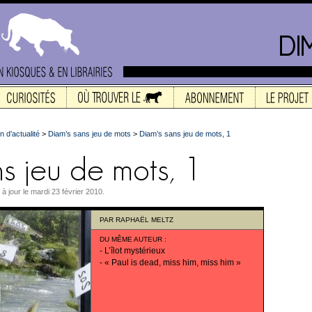
n d’actualité
>
Diam’s sans jeu de mots
>
Diam’s sans jeu de mots, 1
à jour le mardi 23 février 2010.
PAR
RAPHAËL MELTZ
DU MÊME AUTEUR
:
-
L’îlot mystérieux
-
« Paul is dead, miss him, miss him »