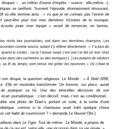
disques – ; un million d’euros d’impôts – source : elle-même –).
tiques se raréfient. Survient l’épisode, étonnamment émouvant,
8 où elle termine ainsi :
« vu que je ne connais pas l’avenir de
t peut-être pour moi mes dernières Victoires de la musique,
et écouter jouer mon équipe »
avant de remercier, en larmes,
 les récits des journalistes, soit dans ses dernières chansons. Les
secondes comme source, autant s’y référer directement :
« Y’a plus de
quand tu coules ; car je l’avoue ouais c’est vrai j’ai fait un tour chez
trouve dans des cachetons ou des seringues
[...]
ces putains de médocs
 au fil du temps, sont venus me griller les neurones »
(
Si c’était le
e son disque, la question religieuse.
Le Monde
:
« À Noël 2008,
ce. Elle en reviendra transformée. Un homme, sur place, aurait
de pratiquer sa foi. Une des étincelles décisives de son
écart journalistique : c’est décisif, mais c’est au conditionnel...
ublie une photo de Diam’s portant un voile, à la sortie d’une
édiatique, comme si la chanteuse avait trahi quelque chose
sous cet habit de soumission ? »
demande
Le Nouvel Obs’
).
 ailleurs dans
Le Tigre
. Tout de même :
Le Monde
, à propos de
se de ce qui est, selon elle, une incursion dans sa vie privée. »