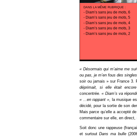
DANS LA MÊME RUBRIQUE
:
-
Diam’s sans jeu de mots, 6
-
Diam’s sans jeu de mots, 5
-
Diam’s sans jeu de mots, 4
-
Diam’s sans jeu de mots, 3
-
Diam’s sans jeu de mots, 2
« Désormais qui m’aime me suive
ou pas, je m’en fous des single
soir ou jamais » sur France 3. 
déprimait, si elle était enco
concentrée.
« Diam’s va répondr
« ...en rappant »
, la musique es
décidé, pour la sortie de son der
Mais parce qu’elle a accepté de 
commentaire sur elle, en direct, s
Soit donc une rappeuse (françai
et surtout
Dans ma bulle
(200