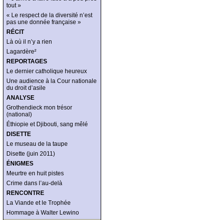
tout »
« Le respect de la diversité n’est
pas une donnée française »
RÉCIT
Là où il n’y a rien
Lagardère²
REPORTAGES
Le dernier catholique heureux
Une audience à la Cour nationale
du droit d’asile
ANALYSE
Grothendieck mon trésor
(national)
Éthiopie et Djibouti, sang mêlé
DISETTE
Le museau de la taupe
Disette (juin 2011)
ÉNIGMES
Meurtre en huit pistes
Crime dans l’au-delà
RENCONTRE
La Viande et le Trophée
Hommage à Walter Lewino