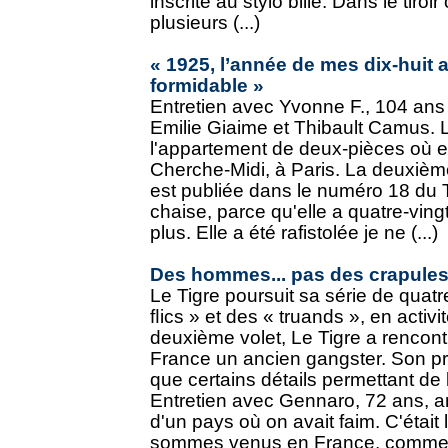
inscrite au stylo bille. Dans le tiroi
plusieurs (...)
« 1925, l’année de mes dix-huit a
formidable »
Entretien avec Yvonne F., 104 ans (
Emilie Giaime et Thibault Camus. L
l'appartement de deux-pièces où el
Cherche-Midi, à Paris. La deuxième
est publiée dans le numéro 18 du T
chaise, parce qu'elle a quatre-ving
plus. Elle a été rafistolée je ne (...)
Des hommes... pas des crapule
Le Tigre poursuit sa série de quat
ﬂics » et des « truands », en activit
deuxième volet, Le Tigre a rencont
France un ancien gangster. Son pr
que certains détails permettant de l
Entretien avec Gennaro, 72 ans, a
d'un pays où on avait faim. C'était
sommes venus en France, comme c