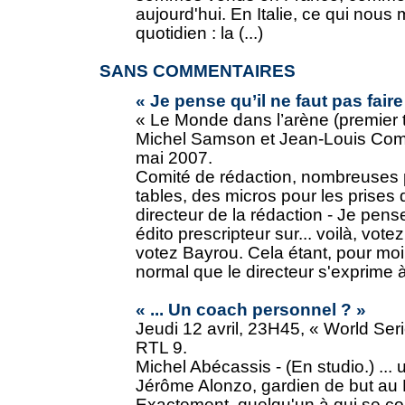
aujourd'hui. En Italie, ce qui nous m
quotidien : la (...)
SANS COMMENTAIRES
« Je pense qu’il ne faut pas faire 
« Le Monde dans l’arène (premier 
Michel Samson et Jean-Louis Comoll
mai 2007.
Comité de rédaction, nombreuses
tables, des micros pour les prises d
directeur de la rédaction - Je pense
édito prescripteur sur... voilà, vot
votez Bayrou. Cela étant, pour moi
normal que le directeur s'exprime à 
« ... Un coach personnel ? »
Jeudi 12 avril, 23H45, « World Ser
RTL 9.
Michel Abécassis - (En studio.) ...
Jérôme Alonzo, gardien de but au 
Exactement, quelqu'un à qui se con