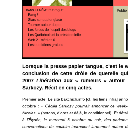
DANS LA MÊME RUBRIQUE
:
Publié
-
Bang !
-
Stars sur papier glacé
-
Tourner autour du pot
-
Les forces de l’esprit des blogs
-
Les Québécois et la présidentielle
-
Web 2 - médias 0
-
Les quotidiens gratuits
Lorsque la presse papier tangue, c’est le w
conclusion de cette drôle de querelle q
2007
Libération
aux « rumeurs » autour 
Sarkozy. Récit en cinq actes.
Premier acte. Le site bakchich.info [cf. les liens infra] an
octobre :
« Cécilia Sarkozy pourrait annoncer ce week
Nicolas. »
(notons, d’ores et déjà, le conditionnel). Et détai
à l’Élysée, le mercredi 3 octobre au soir, des parlem
conversations de couloirs tournaient largement autour d