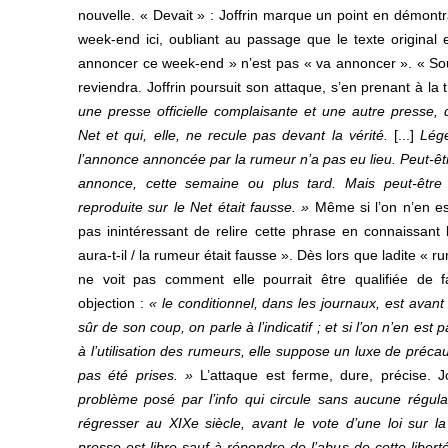
nouvelle. « Devait » : Joffrin marque un point en démontr
week-end ici, oubliant au passage que le texte original e
annoncer ce week-end » n’est pas « va annoncer ». « So
reviendra. Joffrin poursuit son attaque, s’en prenant à la 
une presse officielle complaisante et une autre presse, q
Net et qui, elle, ne recule pas devant la vérité.
[...]
Lég
l’annonce annoncée par la rumeur n’a pas eu lieu. Peut-êtr
annonce, cette semaine ou plus tard. Mais peut-être
reproduite sur le Net était fausse. »
Même si l’on n’en es
pas inintéressant de relire cette phrase en connaissant
aura-t-il / la rumeur était fausse ». Dès lors que ladite « r
ne voit pas comment elle pourrait être qualifiée de f
objection :
« le conditionnel, dans les journaux, est avant 
sûr de son coup, on parle à l’indicatif ; et si l’on n’en est
à l’utilisation des rumeurs, elle suppose un luxe de préca
pas été prises. »
L’attaque est ferme, dure, précise. J
problème posé par l’info qui circule sans aucune régulat
régresser au XIXe siècle, avant le vote d’une loi sur l
presse est libre sauf à répondre de l’abus de cette libert