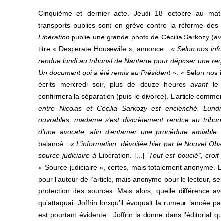
Cinquième et dernier acte. Jeudi 18 octobre au mat
transports publics sont en grève contre la réforme des 
Libération
publie une grande photo de Cécilia Sarkozy (ave
titre « Desperate Housewife », annonce :
« Selon nos info
rendue lundi au tribunal de Nanterre pour déposer une req
Un document qui a été remis au Président »
. « Selon nos i
écrits mercredi soir, plus de douze heures
avant
le
confirmera la séparation (puis le divorce). L’article comm
entre Nicolas et Cécilia Sarkozy est enclenché. Lund
ouvrables, madame s’est discrètement rendue au tribu
d’une avocate, afin d’entamer une procédure amiable
balancé :
« L’information, dévoilée hier par le Nouvel Ob
source judiciaire à
Libération. [...] “
Tout est bouclé”, croit
« Source judiciaire », certes, mais totalement anonyme
pour l’auteur de l’article, mais anonyme pour le lecteur, se
protection des sources. Mais alors, quelle différence a
qu’attaquait Joffrin lorsqu’il évoquait la rumeur lancée p
est pourtant évidente : Joffrin la donne dans l’éditorial q