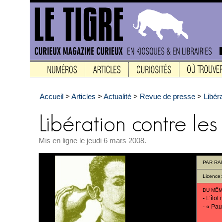
Accueil
>
Articles
>
Actualité
>
Revue de presse
>
Libér
Mis en ligne le jeudi 6 mars 2008.
PAR
RA
Licence
DU MÊM
-
L’îlot
-
« Pau