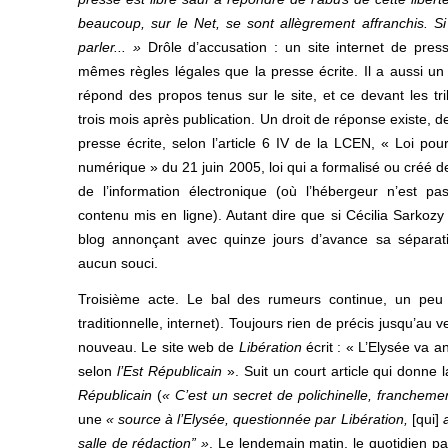
beaucoup, sur le Net, se sont allègrement affranchis. Si
parler... »
Drôle d’accusation : un site internet de pre
mêmes règles légales que la presse écrite. Il a aussi un d
répond des propos tenus sur le site, et ce devant les tr
trois mois après publication. Un droit de réponse existe,
presse écrite, selon l’article 6 IV de la LCEN, « Loi po
numérique » du 21 juin 2005, loi qui a formalisé ou créé d
de l’information électronique (où l’hébergeur n’est p
contenu mis en ligne). Autant dire que si Cécilia Sarkozy 
blog annonçant avec quinze jours d’avance sa séparatio
aucun souci.
Troisième acte. Le bal des rumeurs continue, un peu p
traditionnelle, internet). Toujours rien de précis jusqu’au 
nouveau. Le site web de
Libération
écrit : « L’Elysée va 
selon
l’Est Républicain
». Suit un court article qui donne 
Républicain
(
« C’est un secret de polichinelle, franchemen
une
« source à l’Elysée, questionnée par Libération,
[qui]
salle de rédaction” »
. Le lendemain matin, le quotidien p