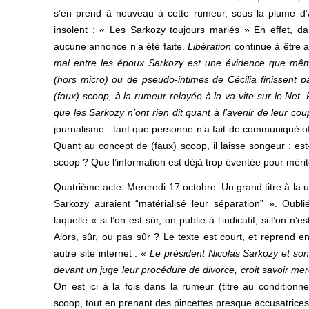
s’en prend à nouveau à cette rumeur, sous la plume d’A
insolent : « Les Sarkozy toujours mariés » En effet, d
aucune annonce n’a été faite.
Libération
continue à être 
mal ­entre les époux Sarkozy est une évidence que même
(hors micro) ou de pseudo-intimes de Cécilia finissent p
(faux) scoop, à la rumeur relayée à la va-vite sur le Net. P
que les Sarkozy n’ont rien dit quant à l’avenir de leur cou
journalisme : tant que personne n’a fait de communiqué offic
Quant au concept de (faux) scoop, il laisse songeur : es
scoop ? Que l’information est déjà trop éventée pour mérite
Quatrième acte. Mercredi 17 octobre. Un grand titre à la 
Sarkozy auraient “matérialisé leur séparation” ». Oubli
laquelle « si l’on est sûr, on publie à l’indicatif, si l’on n
Alors, sûr, ou pas sûr ? Le texte est court, et reprend en
autre site internet :
« Le président Nicolas Sarkozy et son
devant un juge leur procédure de divorce, croit savoir me
On est ici à la fois dans la rumeur (titre au conditionn
scoop, tout en prenant des pincettes presque accusatrices (