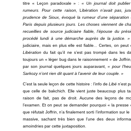
titre « Leçon paradoxale » :
« Un journal doit publie
rumeurs. Pour cette raison,
Libération
n’avait pas, jus
prudence de Sioux, évoqué la rumeur d’une séparation d
Paris depuis plusieurs jours. Les choses viennent de cha
recueillies de source judiciaire fiable, l’épouse du pré
procédé lundi à une démarche auprès de la justice. 
judiciaire, mais en plus elle est fiable... Certes, on peu
Libération
du fait qu’il ne s’est pas trompé dans les da
toujours un « léger bug dans le raisonnement » de Joffrin
par son journal quelques jours auparavant,
« pour l’heu
Sarkozy n’ont rien dit quant à l’avenir de leur couple. »
C’est la seule leçon de cette histoire : l’info de
Libé
n’est p
que celle de bakchich. Elle vient juste beaucoup plus t
raison de fait, pas de droit. Aucune des leçons de mor
l’examen. Et on peut se demander pourquoi « la presse of
que réfutait Joffrin, n’a finalement sorti l’information sur 
massive, sachant très bien que l’une des deux informat
amoindries par cette juxtaposition.