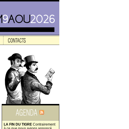
LA FIN DU TIGRE
Contrairement
à ce que nous avions annoncé