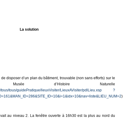
La solution
e de disposer d’un plan du bâtiment, trouvable (non sans efforts) sur le
ée d’Histoire Naturelle
e/tous/tous/guidePratique/lieuxVisiter/LieuxAVisiter/pdlLieu.xsp ?
D=161&MAN_ID=286&SITE_ID=10&i=1&idx=10&nav=liste&LIEU_NUM=2
)
uvait au niveau 2. La fenêtre ouverte à 16h30 est la plus au nord du