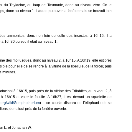
ès du Thylacine, ou loup de Tasmanie, donc au niveau zéro. On le
s, donc au niveau 1. Il aurait pu ouvrir la fenêtre mais se trouvait loin
e des ammonites, donc non loin de celle des insectes, à 16h15. Il a
e à 16h30 puisqu’il était au niveau 1.
vitrine des mollusques, donc au niveau 2, à 16h15. A 16h19, elle est près
le pour elle de se rendre à la vitrine de la libellule, de la forcer, puis
e minutes.
 principal à 16h15, puis près de la vitrine des Trilobites, au niveau 2, à
r à 16h15 et voler le fossile. A 16h27, il est devant un squelette de
dia.org/wiki/Gomphotherium
) : ce cousin disparu de l’éléphant doit se
iens, donc tout près de la fenêtre ouverte.
on L. et Jonathan W.