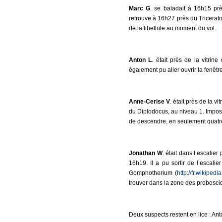
Marc G
. se baladait à 16h15 pr
retrouve à 16h27 près du Triceratop
de la libellule au moment du vol.
Anton L
. était près de la vitrin
également pu aller ouvrir la fenêtr
Anne-Cerise V
. était près de la 
du Diplodocus, au niveau 1. Impossib
de descendre, en seulement quatr
Jonathan W
. était dans l’escalier
16h19. Il a pu sortir de l’escalie
Gomphotherium (
http://fr.wikipe
trouver dans la zone des proboscid
Deux suspects restent en lice : Ant