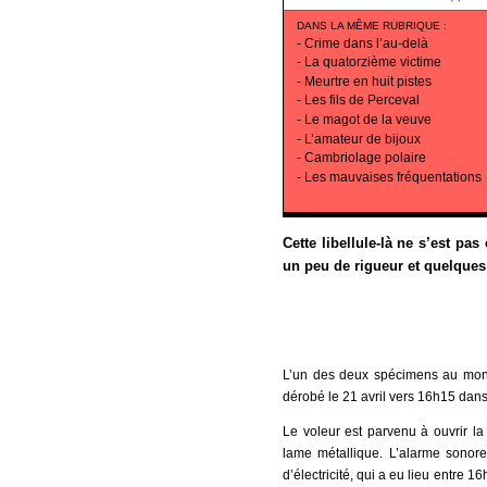
DANS LA MÊME RUBRIQUE
:
-
Crime dans l’au-delà
-
La quatorzième victime
-
Meurtre en huit pistes
-
Les fils de Perceval
-
Le magot de la veuve
-
L’amateur de bijoux
-
Cambriolage polaire
-
Les mauvaises fréquentations
Cette libellule-là ne s’est pa
un peu de rigueur et quelques 
L’un des deux spécimens au mo
dérobé le 21 avril vers 16h15 dans
Le voleur est parvenu à ouvrir la 
lame métallique. L’alarme sonore
d’électricité, qui a eu lieu entre 1