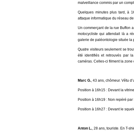
malveillance commis par un compli
Quelques minutes plus tard, à 1
attaque informatique du réseau de 
Un commerçant de la rue Buffon a
motocycliste qui attendait là a r
galerie de paléontologie située la 
Quatre visiteurs seulement se trou
été identifiés et retrouvés par l
caméras. Celles-ci filment la zone 
Marc G.
, 43 ans, chômeur. Vêtu d
Position à 16h15 : Devant la vitrin
Position à 16h19 : Non repéré par l
Position à 16h27 : Devant le squele
Anton L.
, 28 ans, touriste. En T-shi