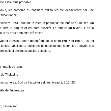
ce est le plus probable.
6h27, les caméras du bâtiment ont toutes été désactivées par une
surveillance.
 vu vers 16h30 quelqu’un jeter un paquet d’une fenêtre du musée. Un
écupéré le paquet et est parti aussitôt. La fenêtre du niveau 1 de la
plus au nord a en effet été forcée.
vaient dans la galerie de paléontologie entre 16h15 et 16h30 : ils ont
a police. Voici leurs positions et descriptions selon les relevés des
des collections mais pas les escaliers.
’un manteau long.
e du Thylacine
es caméras. Sort de l’escalier est, au niveau 1, à 16h23.
tte de Triceratops.
rt, pas de sac.