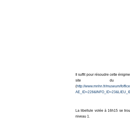
Il suffit pour résoudre cette énigm
site du Mus
(
http://www.mnhn.fr/museum/foffic
AE_ID=228&INFO_ID=23&LIEU_I
La libellule volée à 16h15 se tro
niveau 1.