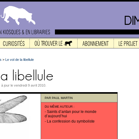
s
>
Le vol de la libellule
 à jour le vendredi 9 avril 2010.
PAR
PAUL MARTIN
DU MÊME AUTEUR
:
-
Saints d’antan pour le monde
d’aujourd’hui
-
La confession du symboliste