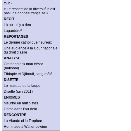
tout »
« Le respect de la diversité n’est
pas une donnée française »
RÉCIT
Là où il n’y a rien
Lagardère²
REPORTAGES
Le dernier catholique heureux
Une audience à la Cour nationale
du droit d’asile
ANALYSE
Grothendieck mon trésor
(national)
Éthiopie et Djibouti, sang mêlé
DISETTE
Le museau de la taupe
Disette (juin 2011)
ÉNIGMES
Meurtre en huit pistes
Crime dans l’au-delà
RENCONTRE
La Viande et le Trophée
Hommage à Walter Lewino