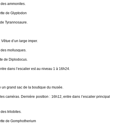
ne des ammonites.
ette de Glyptodon
e de Tyrannosaure.
. Vêtue d’un large imper.
e des mollusques.
tte de Diplodocus.
ntre dans l’escalier est au niveau 1 à 16h24.
rte un grand sac de la boutique du musée.
les caméras. Dernière position : 16h12, entre dans l’escalier principal
des trilobites.
lette de Gomphotherium