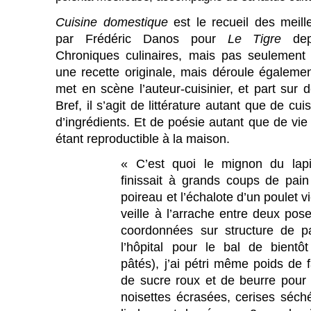
Cuisine domestique
est le recueil des meil
par Frédéric Danos pour
Le Tigre
de
Chroniques culinaires, mais pas seulement
une recette originale, mais déroule égalemen
met en scène l’auteur
-
cuisinier,
et
part sur 
Bref, il s’agit de littérature autant que de c
d’ingrédients. Et de poésie autant que de vie
étant reproductible à la mai
s
on.
«
C’est quoi le mignon du la
ﬁnissait à grands coups de pain
poireau et l’échalote d’un poulet vi
veille à l’arrache entre deux pos
coordonnées sur structure de p
l’hôpital pour le bal de bient
pâtés), j’ai pétri même poids de 
de sucre roux et de beurre pou
noisettes écrasées, cerises séc