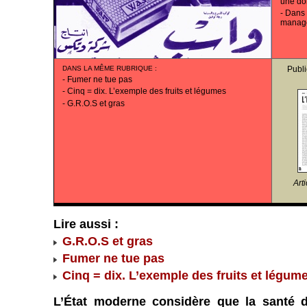
une do
-
Dans 
manag
DANS LA MÊME RUBRIQUE
:
Publi
-
Fumer ne tue pas
-
Cinq = dix. L’exemple des fruits et légumes
-
G.R.O.S et gras
Art
Lire aussi
:
G.R.O.S et gras
Fumer ne tue pas
Cinq = dix. L’exemple des fruits et légum
L’État moderne considère que la santé d