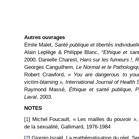
Autres ouvrages
Émile Malet,
Santé publique et libertés individuell
Alain Leplège & Philippe Blanc,
“Ethique et san
2000. Danielle Charest,
Haro sur les fumeurs !
,
R
Georges Canguilhem,
Le Normal et le Pathologiq
Robert Crawford,
« You are dangerous to your
victim-blaming », International Journal of Health 
Raymond Massé,
Éthique et santé publique, P
Laval
, 2003.
NOTES
[
1
] Michel Foucault, « Les mailles du pouvoir », i
de la sexualité, Gallimard, 1976-1984
[
2
] Giorgio Israël, La mathématisation du réel, Se