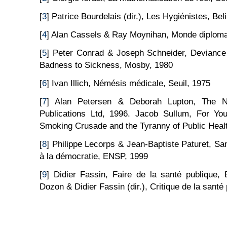
[
3
] Patrice Bourdelais (dir.), Les Hygiénistes, Bel
[
4
] Alan Cassels & Ray Moynihan, Monde diploma
[
5
] Peter Conrad & Joseph Schneider, Deviance
Badness to Sickness, Mosby, 1980
[
6
] Ivan Illich, Némésis médicale, Seuil, 1975
[
7
] Alan Petersen & Deborah Lupton, The N
Publications Ltd, 1996. Jacob Sullum, For Y
Smoking Crusade and the Tyranny of Public Heal
[
8
] Philippe Lecorps & Jean-Baptiste Paturet, Sa
à la démocratie, ENSP, 1999
[
9
] Didier Fassin, Faire de la santé publique,
Dozon & Didier Fassin (dir.), Critique de la santé