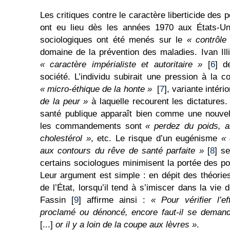
Les critiques contre le caractère liberticide des 
ont eu lieu dès les années 1970 aux États-U
sociologiques ont été menés sur le
« contrôle
domaine de la prévention des maladies. Ivan Illi
« caractère impérialiste et autoritaire »
[
6
] d
société. L’individu subirait une pression à la c
« micro-éthique de la honte »
[
7
], variante intéri
de la peur »
à laquelle recourent les dictatures.
santé publique apparaît bien comme une nouvell
les commandements sont
« perdez du poids, a
cholestérol »
, etc. Le risque d’un eugénisme
« 
aux contours du rêve de santé parfaite »
[
8
] se
certains sociologues minimisent la portée des po
Leur argument est simple : en dépit des théorie
de l’État, lorsqu’il tend à s’imiscer dans la vie 
Fassin [
9
] affirme ainsi :
« Pour vérifier l’e
proclamé ou dénoncé, encore faut-il se demande
[...]
or il y a loin de la coupe aux lèvres »
.