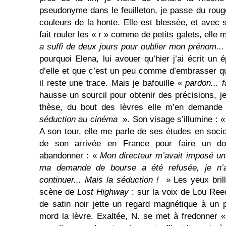
pseudonyme dans le feuilleton, je passe du roug
couleurs de la honte. Elle est blessée, et avec 
fait rouler les « r » comme de petits galets, elle 
a suffi de deux jours pour oublier mon prénom..
pourquoi Elena, lui avouer qu’hier j’ai écrit un é
d’elle et que c’est un peu comme d’embrasser q
il reste une trace. Mais je bafouille «
pardon... fa
hausse un sourcil pour obtenir des précisions, j
thèse, du bout des lèvres elle m’en demande 
séduction au cinéma
». Son visage s’illumine : 
A son tour, elle me parle de ses études en socio
de son arrivée en France pour faire un doct
abandonner : «
Mon directeur m’avait imposé un 
ma demande de bourse a été refusée, je n’
continuer... Mais la séduction !
» Les yeux brill
scène de
Lost Highway
: sur la voix de Lou Reed
de satin noir jette un regard magnétique à un 
mord la lèvre. Exaltée, N. se met à fredonner 