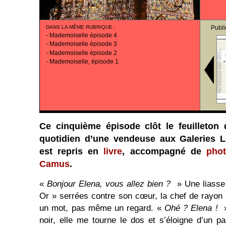
DANS LA MÊME RUBRIQUE
:
Publi
-
Mademoiselle épisode 4
-
Mademoiselle épisode 3
-
Mademoiselle épisode 2
-
Mademoiselle, épisode 1
Ce cinquième épisode clôt le feuilleton 
quotidien d’une vendeuse aux Galeries Laf
est repris en
livre
, accompagné de
phot
Camus
.
«
Bonjour Elena, vous allez bien ?
» Une liasse 
Or » serrées contre son cœur, la chef de rayon
un mot, pas même un regard. «
Ohé ? Elena !
»
noir, elle me tourne le dos et s’éloigne d’un 