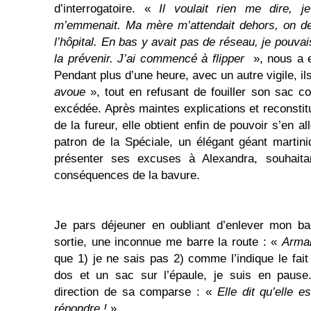
d’interrogatoire. «
Il voulait rien me dire, j
m’emmenait. Ma mère m’attendait dehors, on de
l’hôpital. En bas y avait pas de réseau, je pouv
la prévenir. J’ai commencé à flipper
», nous a e
Pendant plus d’une heure, avec un autre vigile, ils
avoue
», tout en refusant de fouiller son sac c
excédée. Après maintes explications et reconstitut
de la fureur, elle obtient enfin de pouvoir s’en a
patron de la Spéciale, un élégant géant martin
présenter ses excuses à Alexandra, souhaita
conséquences de la bavure.
Je pars déjeuner en oubliant d’enlever mon bad
sortie, une inconnue me barre la route : «
Arma
que 1) je ne sais pas 2) comme l’indique le fait
dos et un sac sur l’épaule, je suis en pause
direction de sa comparse : «
Elle dit qu’elle 
répondre !
»