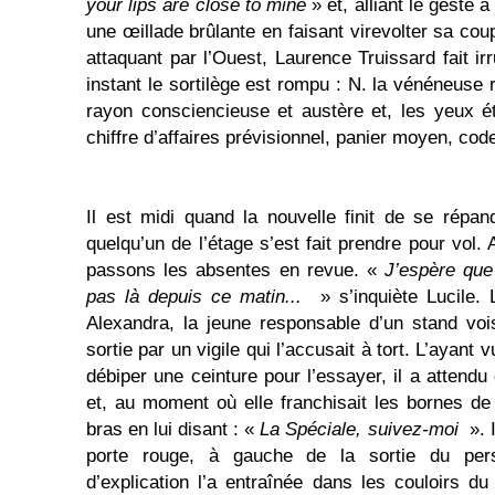
your lips are close to mine
» et, alliant le geste 
une œillade brûlante en faisant virevolter sa co
attaquant par l’Ouest, Laurence Truissard fait ir
instant le sortilège est rompu : N. la vénéneuse 
rayon consciencieuse et austère et, les yeux éte
chiffre d’affaires prévisionnel, panier moyen, co
Il est midi quand la nouvelle finit de se répand
quelqu’un de l’étage s’est fait prendre pour vol.
passons les absentes en revue. «
J’espère que 
pas là depuis ce matin...
» s’inquiète Lucile. 
Alexandra, la jeune responsable d’un stand vois
sortie par un vigile qui l’accusait à tort. L’ayant 
débiper une ceinture pour l’essayer, il a attendu 
et, au moment où elle franchisait les bornes de 
bras en lui disant : «
La Spéciale, suivez-moi
». I
porte rouge, à gauche de la sortie du per
d’explication l’a entraînée dans les couloirs du