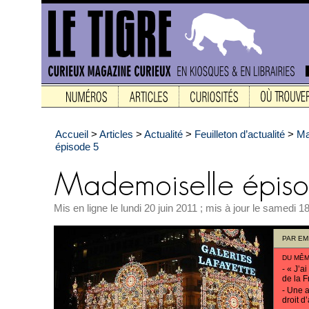
Accueil
>
Articles
>
Actualité
>
Feuilleton d’actualité
>
Ma
épisode 5
Mis en ligne le lundi 20 juin 2011 ; mis à jour le samedi 18
PAR
EM
DU MÊM
-
« J’ai
de la F
-
Une a
droit d’