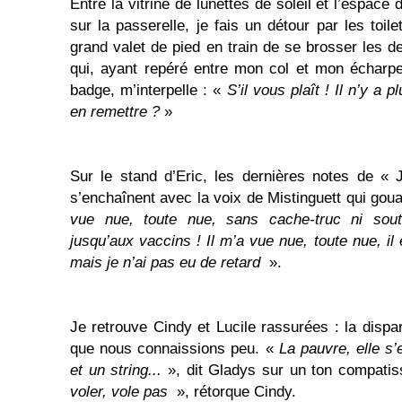
Entre la vitrine de lunettes de soleil et l’espa
sur la passerelle, je fais un détour par les toile
grand valet de pied en train de se brosser les d
qui, ayant repéré entre mon col et mon écharp
badge, m’interpelle : «
S’il vous plaît ! Il n’y a
en remettre ?
»
Sur le stand d’Eric, les dernières notes de « 
s’enchaînent avec la voix de Mistinguett qui goua
vue nue, toute nue, sans cache-truc ni souti
jusqu’aux vaccins ! Il m’a vue nue, toute nue, il
mais je n’ai pas eu de retard
».
Je retrouve Cindy et Lucile rassurées : la disparu
que nous connaissions peu. «
La pauvre, elle s’e
et un string...
», dit Gladys sur un ton compatis
voler, vole pas
», rétorque Cindy.