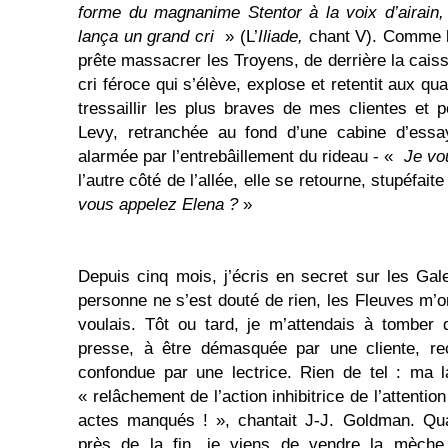
forme du magnanime Stentor à la voix d’airain, 
lança un grand cri
» (L’
Iliade,
chant V). Comme 
prête massacrer les Troyens, de derrière la caiss
cri féroce qui s’élève, explose et retentit aux qu
tressaillir les plus braves de mes clientes et 
Levy, retranchée au fond d’une cabine d’essa
alarmée par l’entrebâillement du rideau - «
Je vo
l’autre côté de l’allée, elle se retourne, stupéfaite
vous appelez Elena ?
»
Depuis cinq mois, j’écris en secret sur les Gale
personne ne s’est douté de rien, les Fleuves m’o
voulais. Tôt ou tard, je m’attendais à tomber 
presse, à être démasquée par une cliente, re
confondue par une lectrice. Rien de tel : ma 
« relâchement de l’action inhibitrice de l’attentio
actes manqués ! », chantait J-J. Goldman. Qu
près de la fin, je viens de vendre la mèche