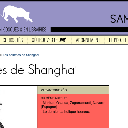
>
Les hommes de Shanghai
PAR
ANTOINE ZÉO
DU MÊME AUTEUR
:
-
Marixan Ostatua, Zugarramurdi, Navarre
(Espagne)
-
Le dernier catholique heureux