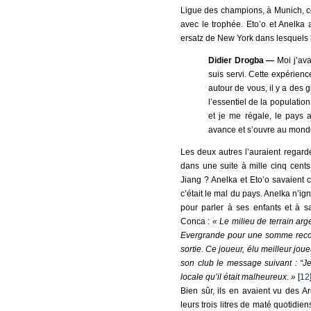
Ligue des champions, à Munich, co
avec le trophée. Eto’o et Anelka 
ersatz de New York dans lesquels il
Didier Drogba —
Moi j’av
suis servi. Cette expérienc
autour de vous, il y a des g
l’essentiel de la populatio
et je me régale, le pays
avance et s’ouvre au monde
Les deux autres l’auraient regard
dans une suite à mille cinq cents
Jiang ? Anelka et Eto’o savaient c
c’était le mal du pays. Anelka n’ign
pour parler à ses enfants et à 
Conca :
« Le milieu de terrain arg
Evergrande pour une somme record 
sortie. Ce joueur, élu meilleur jou
son club le message suivant : “Je 
locale qu’il était malheureux. »
[
12
Bien sûr, ils en avaient vu des A
leurs trois litres de maté quotidie