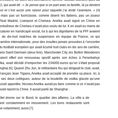
qui avait dit :
« Je pense que si on part avec la famille, là ça devient
eul et c’est aussi une raison pour laquelle j’ai tenté l’aventure. »
[
4
]
mais pas un fuoriclasse, comme disent les Italiens, pas un joueur
Real Madrid, Liverpool et Chelsea. Anelka avait signé en Chine en
ntraîneur de Chelsea n’avait plus voulu de lui. Il en avait eu marre de
icaturer en handicapé social, lui à qui les dignitaires de la FFF avaient
e de dix-huit matches de suspension en équipe de France, ce qui
carrière internationale, pour des insultes jamais prouvées à l’encontre
du football européen qui avait écumé huit clubs en dix ans de carrière,
Paris-Saint-Germain (deux fois), Manchester City, les Bolton Wanderers
avaient offert son renouveau sportif après son échec à Fenerbahçe
nelka, avait décidé d’empocher les 234000 euros qu’on s’était proposé
nghai [
6
]. Quand Zhu Jun, le milliardaire fou qui dirigeait le club, avait,
e Français Jean Tigana, Anelka avait accepté de prendre sa place. Ici, à
c ses deux collègues, autour de la bouteille de vodka glacée qu’une
rait apportée, Nicolas Anelka aurait pu faire comme si ce n’avait pas
vait rejoint la Chine. Il aurait parlé de Shanghai :
el donne sur le Bund, le quartier des affaires. La ville a de
e, est constamment en mouvement. Les bons restaurants sont
xe notamment, aussi [
7
].