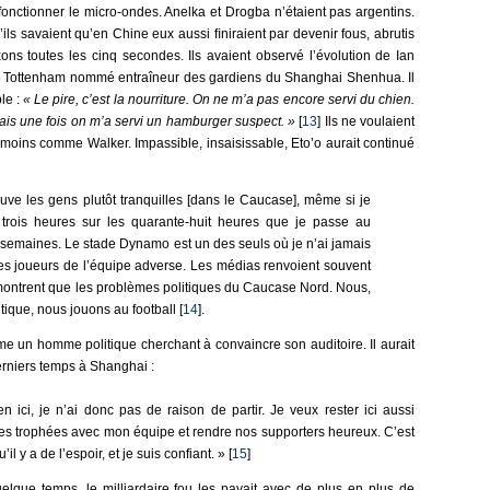
 fonctionner le micro-ondes. Anelka et Drogba n’étaient pas argentins.
’ils savaient qu’en Chine eux aussi ﬁniraient par devenir fous, abrutis
axons toutes les cinq secondes. Ils avaient observé l’évolution de Ian
de Tottenham nommé entraîneur des gardiens du Shanghai Shenhua. Il
le :
« Le pire, c’est la nourriture. On ne m’a pas encore servi du chien.
s mais une fois on m’a servi un hamburger suspect. »
[
13
] Ils ne voulaient
oins comme Walker. Impassible, insaisissable, Eto’o aurait continué
uve les gens plutôt tranquilles [dans le Caucase], même si je
trois heures sur les quarante-huit heures que je passe au
semaines. Le stade Dynamo est un des seuls où je n’ai jamais
 les joueurs de l’équipe adverse. Les médias renvoient souvent
montrent que les problèmes politiques du Caucase Nord. Nous,
tique, nous jouons au football [
14
].
me un homme politique cherchant à convaincre son auditoire. Il aurait
rniers temps à Shanghai :
en ici, je n’ai donc pas de raison de partir. Je veux rester ici aussi
es trophées avec mon équipe et rendre nos supporters heureux. C’est
il y a de l’espoir, et je suis confiant. » [
15
]
lque temps, le milliardaire fou les payait avec de plus en plus de