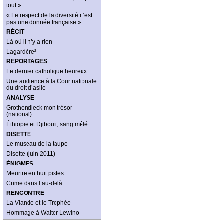
tout »
« Le respect de la diversité n’est
pas une donnée française »
RÉCIT
Là où il n’y a rien
Lagardère²
REPORTAGES
Le dernier catholique heureux
Une audience à la Cour nationale
du droit d’asile
ANALYSE
Grothendieck mon trésor
(national)
Éthiopie et Djibouti, sang mêlé
DISETTE
Le museau de la taupe
Disette (juin 2011)
ÉNIGMES
Meurtre en huit pistes
Crime dans l’au-delà
RENCONTRE
La Viande et le Trophée
Hommage à Walter Lewino