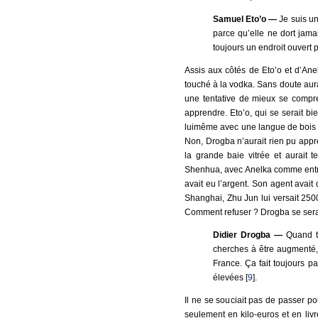
Samuel Eto’o —
Je suis un
parce qu’elle ne dort jama
toujours un endroit ouvert
Assis aux côtés de Eto’o et d’Anelk
touché à la vodka. Sans doute aura
une tentative de mieux se compre
apprendre. Eto’o, qui se serait b
luimême avec une langue de bois q
Non, Drogba n’aurait rien pu appre
la grande baie vitrée et aurait t
Shenhua, avec Anelka comme entraîn
avait eu l’argent. Son agent avait
Shanghai, Zhu Jun lui versait 250
Comment refuser ? Drogba se serait
Didier Drogba —
Quand t
cherches à être augmenté, 
France. Ça fait toujours pa
élevées [
9
].
Il ne se souciait pas de passer pou
seulement en kilo-euros et en livr