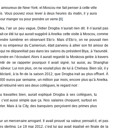
 amoureux de New-York. et Moscou me fait penser à cette ville
is. Vous pouvez vous lever à deux heures du matin, il y aura
 pour manger ou pour prendre un verre [
8
].
a, l’air un peu vague, Didier Drogba n’aurait rien dit. Il n’aurait pas
it-ce été lui qui aurait suggéré à Anelka cette visite à Moscou, comme
ndre luimême en observant Eto’o. Mais d’Eto’o, on ne pouvait rien
ien vu empereur du Cameroun, était parvenu à allier son fol amour de
ui ne dépareillait pas dans les salons du président Biya, à Yaoundé.
ndre en l’écoutant. Alors il aurait regardé la Moskova gelée à travers
enté de se rappeler pourquoi il avait signé, lui aussi, au Shanghai
eur. Lui non plus, on ne voulait plus de lui à Chelsea. Bien sûr, il y
 déclaré, à la ﬁn de la saison 2012, que Drogba irait au plus oﬀrant. À
000 euros par semaine, un million par mois, encore plus qu’à Anelka.
 retourné vers ses deux collègues, le regard noir :
u travailles bien, aurait expliqué Drogba à ses collègues, tu
c’est aussi simple que ça. Nos salaires choquent, surtout en
rler. Mais à la City, des banquiers perçoivent des primes plus
r un mercenaire arrogant. Il avait prouvé sa valeur, pensait-il, et pas
es sterling. Le 19 mai 2012, c’est lui qui avait égalisé en ﬁnale de la