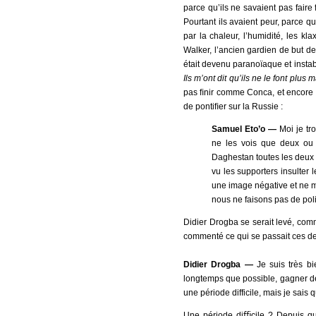
parce qu’ils ne savaient pas faire
Pourtant ils avaient peur, parce qu
par la chaleur, l’humidité, les kl
Walker, l’ancien gardien de but 
était devenu paranoïaque et instab
Ils m’ont dit qu’ils ne le font plu
pas ﬁnir comme Conca, et encore m
de pontiﬁer sur la Russie :
Samuel Eto’o —
Moi je tro
ne les vois que deux ou 
Daghestan toutes les deux 
vu les supporters insulter
une image négative et ne 
nous ne faisons pas de poli
Didier Drogba se serait levé, com
commenté ce qui se passait ces de
Didier Drogba —
Je suis très bi
longtemps que possible, gagner d
une période difficile, mais je sais qu’
Une période diﬃcile ? Depuis que