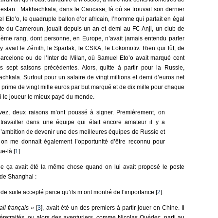
estan : Makhachkala, dans le Caucase, là où se trouvait son dernier
el Eto’o, le quadruple ballon d’or africain, l’homme qui parlait en égal
ate du Cameroun, jouait depuis un an et demi au FC Anji, un club de
sième rang, dont personne, en Europe, n’avait jamais entendu parler
 y avait le Zénith, le Spartak, le CSKA, le Lokomotiv. Rien qui fût, de
Barcelone ou de l’Inter de Milan, où Samuel Eto’o avait marqué cent
es sept saisons précédentes. Alors, quitte à partir pour la Russie,
hkala. Surtout pour un salaire de vingt millions et demi d’euros net
 prime de vingt mille euros par but marqué et de dix mille pour chaque
lui le joueur le mieux payé du monde.
vez, deux raisons m’ont poussé à signer. Premièrement, on
e travailler dans une équipe qui était encore amateur il y a
 l’ambition de devenir une des meilleures équipes de Russie et
on me donnait également l’opportunité d’être reconnu pour
ue-là [
1
].
ue ça avait été la même chose quand on lui avait proposé le poste
 de Shanghai :
t de suite accepté parce qu’ils m’ont montré de l’importance [
2
].
all français »
[
3
], avait été un des premiers à partir jouer en Chine. Il
éretraités, ou alors des aventuriers, comme Nicolas Ouédec, parti au