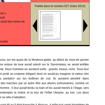
Publié dans le
numéro 027
(mars 2013)
 him »
nal)
u bout des mines de
ocratie
cou, sur les quais de la Moskova gelée, au début du mois de janvier
ne voiture de luxe aurait ralenti sur la Savvinskaia, se serait arrêtée
ode. Deux hommes en seraient sortis : grands, beaux, noirs. Sous leur
nt porté un costume élégant, dont on aurait pu imaginer la valeur rien
 pantalon sur les bottines de cuir. Ils auraient pénétré dans
aut des marches par un autre être aux allures surhumaines, comme un
emire ; il leur aurait tendu la main et les aurait menés à l’étage, vers
ontempler la rivière et la tour de l’hôtel Ukraine, au loin. Les deux
 sa ville d’adoption.
rait dit qu’il était tranquille à Moscou, à mille huit cents kilomètres de