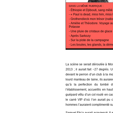
DANS LA MÊME RUBRIQUE
:
-
Éthiopie et Djibouti, sang mêlé
-
« Paul is dead, miss him, miss
-
Grothendieck mon trésor (natio
-
Amélie et Théodore. Voyage a
Potasse
-
Une pluie de cristaux de glace
-
Après Sarkozy
-
Sur la piste de la campagne
-
Les boules, les glands, la dém
La scène se serait déroulée à Mos
2013 ; il aurait fait −27 degrés. U
devant le perron d’un club à la m
lourd manteau de laine, ils auraie
qu’à la perfection du tombé du
l’établissement, accueillis en h
guépard vêtu d’un col roulé en cach
le carré VIP d’où l’on aurait pu c
hommes l’auraient complimenté sur
Samuel Eto’o aurait acquiescé. Il au