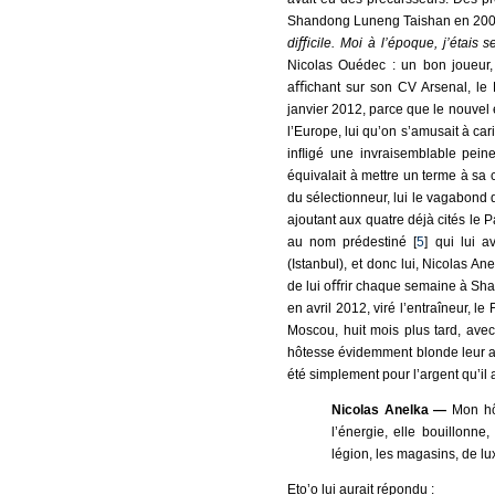
Shandong Luneng Taishan en 2002, 
diﬃcile. Moi à l’époque, j’étais s
Nicolas Ouédec : un bon joueur, 
aﬃchant sur son CV Arsenal, le 
janvier 2012, parce que le nouvel e
l’Europe, lui qu’on s’amusait à car
inﬂigé une invraisemblable pein
équivalait à mettre un terme à sa 
du sélectionneur, lui le vagabond 
ajoutant aux quatre déjà cités le 
au nom prédestiné [
5
] qui lui 
(Istanbul), et donc lui, Nicolas A
de lui oﬀrir chaque semaine à Sha
en avril 2012, viré l’entraîneur, l
Moscou, huit mois plus tard, ave
hôtesse évidemment blonde leur au
été simplement pour l’argent qu’il a
Nicolas Anelka —
Mon hôt
l’énergie, elle bouillonn
légion, les magasins, de lu
Eto’o lui aurait répondu :