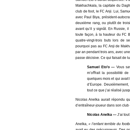
Makhachkala, la capitale du Dagh
club de foot, le FC Anji. Lui, Samu
avec Paul Biya, président-autocr
deuxième rang, ou plutôt de troi
avant qu’il y signât. En Russie, il
toute façon, à la hauteur du FC 
quatre-vingt-trois buts lors de s
pourquoi pas au FC Anji de Makhac
par an pendant trois ans, avec une
passe décisive. Ce qui faisait de 
Samuel Eto’o —
Vous sa
m’oﬀrait la possibilité d
quelques mois et qui avait
d’Europe. Deuxièmement, 
tout ce que j’ai réalisé jusq
Nicolas Anelka aurait répondu q
d’entraîneur-joueur dans son club
Nicolas Anelka —
J’ai tou
Anelka,
« l’enfant terrible du footb
avait eu des précursseurs. Des pr