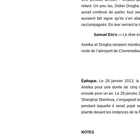
retard. Un peu las, Didier Drogba
aurait continué de parler, tout se
auraient fait signe qu’ils s’en al
raccompagnés. En leur serrant la ma
Samuel Eto’o —
Le rêve est
Anelka et Drogba seraient montés 
route de l’aéroport de Cheremetie
Épilogue.
Le 26 janvier 2013, la
Anelka pour une durée de cinq mo
ensuite pour un an. Le 28 janvier,
Shanghai Shenhua, s’engageait ave
pendant laquelle il serait payé s
plainte devant les instances de la 
NOTES