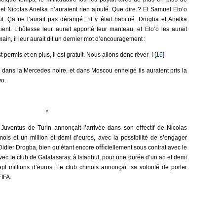
 et Nicolas Anelka n’auraient rien ajouté. Que dire ? Et Samuel Eto’o
ul. Ça ne l’aurait pas dérangé : il y était habitué. Drogba et Anelka
laient. L’hôtesse leur aurait apporté leur manteau, et Eto’o les aurait
in, il leur aurait dit un dernier mot d’encouragement :
 permis et en plus, il est gratuit. Nous allons donc rêver ! [
16
]
dans la Mercedes noire, et dans Moscou enneigé ils auraient pris la
vo.
*
 Juventus de Turin annonçait l’arrivée dans son eﬀectif de Nicolas
is et un million et demi d’euros, avec la possibilité de s’engager
 Didier Drogba, bien qu’étant encore oﬃciellement sous contrat avec le
c le club de Galatasaray, à Istanbul, pour une durée d’un an et demi
ept millions d’euros. Le club chinois annonçait sa volonté de porter
FIFA.