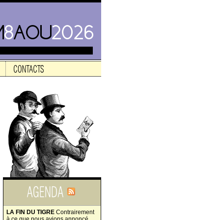
LA FIN DU TIGRE
Contrairement
à ce que nous avions annoncé