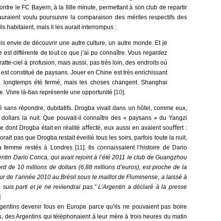
ntre le FC Bayern, à la 88e minute, permettant à son club de repartir
auraient voulu poursuivre la comparaison des mérites respectifs des
s habitaient, mais il les aurait interrompus :
ais envie de découvrir une autre culture, un autre monde. Et je
e est différente de tout ce que j’ai pu connaître. Vous regardez
ratte-ciel à profusion, mais aussi, pas très loin, des endroits où
n est constitué de paysans. Jouer en Chine est très enrichissant
 a longtemps été fermé, mais les choses changent. Shanghai
. Vivre là-bas représente une opportunité [
10
].
é sans répondre, dubitatifs. Drogba vivait dans un hôtel, comme eux,
 dollars la nuit. Que pouvait-il connaître des « paysans » du Yangzi
e dont Drogba était en réalité aﬀecté, eux aussi en avaient souﬀert :
orait pas que Drogba restait éveillé tous les soirs, parfois toute la nuit,
sa femme restés à Londres [
11
]. Ils connaissaient l’histoire de Dario
entin Dario Conca, qui avait rejoint à l’été 2011 le club de Guangzhou
de 10 millions de dollars (6,88 millions d’euros), est proche de la
eur de l’année 2010 au Brésil sous le maillot de Fluminense, a laissé à
suis parti et je ne reviendrai pas.” L’Argentin a déclaré à la presse
]
rgentins devenir fous en Europe parce qu’ils ne pouvaient pas boire
ns, des Argentins qui téléphonaient à leur mère à trois heures du matin