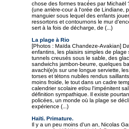
chose des formes tracées par Michaël ?
(une arrière-cour à l'orée de Lindiane, 
manguier sous lequel des enfants jouen
ressortons et contournons le mur d'ence
sert à la fois de décharge, de (...)
La plage à Rio
[Photos : Maïda Chandeze-Avakian] Da
enfantins, les plaisirs simples de plage
tunnels creusés sous le sable, des gla
sandwichs jambon-beurre, quelques bar
avachi(e)s sur une longue serviette, le
torses et tétons nubiles rendus saillan
moins froide, le tout dans un cadre temp
calendrier scolaire et/ou l'impénitent s
définition sympathique. Il existe pourtan
policées, un monde où la plage se déc
expérience (...)
Haïti. Primature.
Il y a un peu moins d’un an, Nicolas Gar