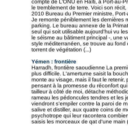
compte de L’ONU en Haïti, à Port-au-P
le tremblement de terre. Voici son récit,
2010 Bureau du Premier ministre, Port-
Je remonte péniblement les dernières
parking. Le bureau annexe de la Primatu
seul qui soit utilisable aujourd'hui vu 
le séisme au bâtiment principal -, une v
style méditerranéen, se trouve au fond
torrent de végétation (...)
Yémen : frontière
Harradh, frontière saoudienne La premièr
plus difficile. L'amertume saisit la bouc
monte au visage, mais il faut le retenir,
pensant à la promesse du réconfort qui
tailleur à côté de moi, détache métho
rameau les pédoncules tendres et les 
viendront s'empiler contre la paroi de m
salive et distiller, aux quatre coins de m
psychotrope qui leur racontera combien 
saisis les morceaux de qat d'une main (.