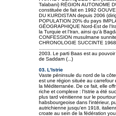
Talabani) RÉGION AUTONOME D
constituée de fait en 1992 G
DU KURDISTAN depuis 2006 (dirigé
POPULATION 20% du pays IMP
GÉOGRAPHIQUE Nord-Est de l’Irak,
la Turquie et l’Iran, ainsi qu’à Bag
CONFESSION musulmane sunnite, c
CHRONOLOGIE SUCCINTE 1968-
........................................................
2003. Le parti Baas est au pouvoir
de Saddam (...)
03. L’Istrie
Vaste péninsule du nord de la côte a
est une région située au carrefour 
la Méditerranée. De ce fait, elle of
riche et complexe : l'Istrie a été 
plus tard vénitienne sur le pourtour
habsbourgeoise dans l'intérieur, p
autrichienne jusqu'en 1918, italien
croate au sein de la fédération you